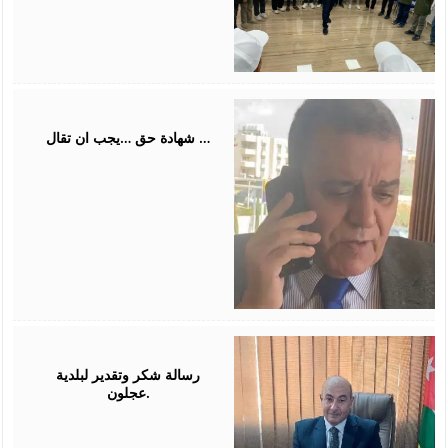
July
31,
2026
شهادة حق …يجب ان تقال …
July
26,
2026
رسالة شكر وتقدير لبلدية
عجلون.