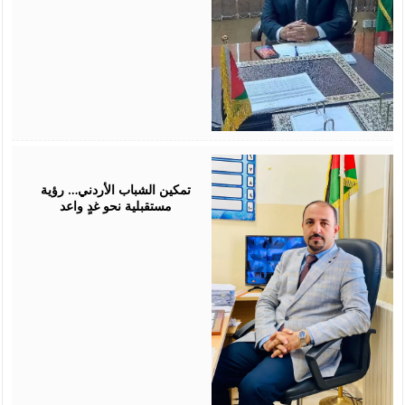
July
26,
2026
تمكين الشباب الأردني… رؤية
مستقبلية نحو غدٍ واعد