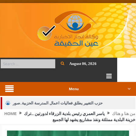
August 06, 2026
Menu
حزب التغيير يطلق فعاليات اعمال المدرسة الحزبية..صور
من هنا و هناك
ياسر العمري رئيس بلدية الزرقاء لدورتين ..ترك
HOME
الجيش يفتح باب التجنيد لحملة البكالوريوس في الحقوق والقانون
خزينة البلدية ممتلئة ونفذ مشاريع يشهد لها الجميع
بيان اجتماع عمّان:دعم الوصاية الهاشمية التاريخية على المقدسات