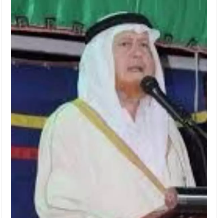
الإسلامية والمسيحية
الأمن يتلف 16 مليون حبة كبتاجون و1480 كغم مواد مخدرة
النواب يقر مشروع تعديل قانون الملكية العقارية
القاضي يلتقي رؤساء تحرير الصحف اليومية ويؤكد حرص مجلس النواب
على شراكة فاعلة مع الإعلام
دعوة المكلفين بخدمة العلم (الدفعة الثالثة) إلى مراجعة منصة خدمة
العلم
الملك يلتقي مجموعة من رفاق السلاح
الملك يتلقى اتصالا هاتفيا من العاهل البحريني
القاضي محمود أحمد فريحات.. مبارك ومزيدا من التوفيق