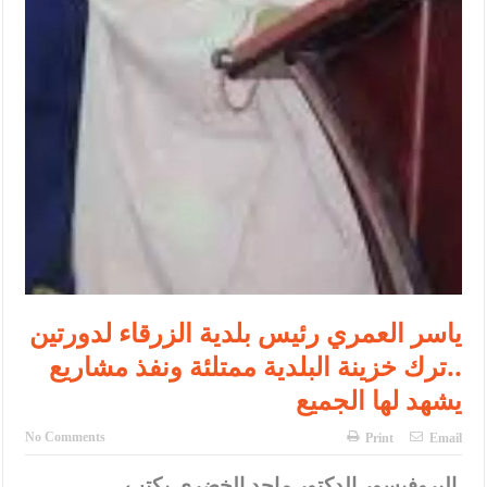
ياسر العمري رئيس بلدية الزرقاء لدورتين
..ترك خزينة البلدية ممتلئة ونفذ مشاريع
يشهد لها الجميع
No Comments
Print
Email
البروفيسور الدكتور ماجد الخضري يكتب