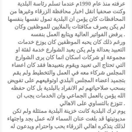
عرفته منذ عام 1990م عندما تسلم رئاسة البلدية
وكنت صحفيا انقل اخبار محافظة الزرقاء وغيرها من
المحافظات كان يؤمن ان البلدية تمول نفسها بنفسها
لم يكن يصرف مكافئات بالملايين للموظفين وكان
يرفض الفواتير العالية ويتابع العمل بنفسه .
ورغم ذلك كان يحبه الموظفين كان يوزع خدمات
التعبيد بعدالة ولم يكن يعبد الشوارع خدمة لفئة او
مجموعة او شركات اسكان انما كان يرى الشوارع
التي تحتاج الى تعبيد ويقوم بتعبيدها فقد كان اعضاء
المجلس شركاء معه في العمل والتخطيط ولم يقم
بتجميد اعضاء المجلس البلدي اوتوقيعهم على تفويض
بسحب صلاحياتهم ثم الانفراد بالبلدية بل كان حفظه
الله يؤمن بالعمل الجماعي وان الخدمات يجب ان
تتوزع بالتساوي على الاهالي .
يوم ترك البلدية كانت خزينة البلدية ممتئلة ولم تكن
مديونيتها قد بلغت عنان السماء لانه عمل بجد واجتهاء
لذلك يتذكره اهالي الزرقاء بحب واحترام ويدعون له