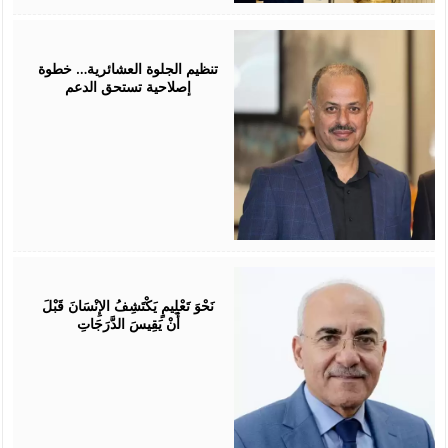
July
25,
2026
تنظيم الجلوة العشائرية… خطوة
إصلاحية تستحق الدعم
July
25,
2026
نَحْوَ تَعْلِيمٍ يَكْتَشِفُ الإِنْسَانَ قَبْلَ
أَنْ يَقِيسَ الدَّرَجَاتِ