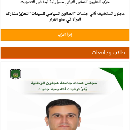
عجلون تستضيف ثاني جلسات "الصالون السياسي للسيدات" لتعزيز مشاركة
المرأة في صنع القرار
زراعة جرش" تُقدم 1368 خدمة وتُوزع 260 ألف شتلة
عصام بيك عناب.. مبارك ومزيدًا من التوفيق والنجاح
إقرأ المزيد
الفاو ومؤسسة الإقراض الزراعي تطلقان آلية التمويل المختلط لدعم التحول
في النظم الزراعية والغذائية في الأردن
طلاب وجامعات
الدكتور علي الطراونه يكتب ..
اختتام فعاليات معسكري " التطوع الأخضر" في مركزي شباب وشابات
صخرة و العيون .
عجلون - اختتام معسكر سواعد الإنقاذ بمشاركة 39 شابا و شابة
حزب التغيير يطلق فعاليات اعمال المدرسة الحزبية..صور
انطلاق فعاليات ملتقى الأدباء والشعراء الأول لأندية المعلمين في جرش
*العيسوي ينقل تمنيات الملك وولي العهد بموفور الصحة للفريق العزب واللواء