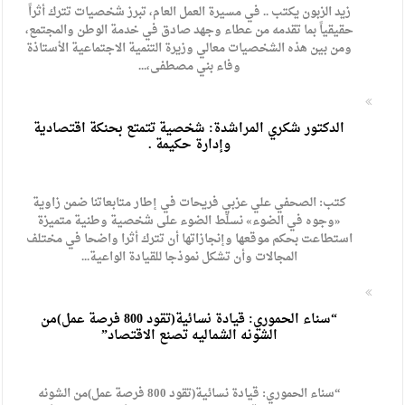
زيد الزبون يكتب .. في مسيرة العمل العام، تبرز شخصيات تترك أثراً
حقيقياً بما تقدمه من عطاء وجهد صادق في خدمة الوطن والمجتمع،
ومن بين هذه الشخصيات معالي وزيرة التنمية الاجتماعية الأستاذة
وفاء بني مصطفى،...
الدكتور شكري المراشدة: شخصية تتمتع بحنكة اقتصادية
وإدارة حكيمة .
كتب: الصحفي علي عزبي فريحات في إطار متابعاتنا ضمن زاوية
«وجوه في الضوء» نسلّط الضوء على شخصية وطنية متميزة
استطاعت بحكم موقعها وإنجازاتها أن تترك أثرا واضحا في مختلف
المجالات وأن تشكل نموذجا للقيادة الواعية...
“سناء الحموري: قيادة نسائية(تقود 800 فرصة عمل)من
الشونه الشماليه تصنع الاقتصاد”
“سناء الحموري: قيادة نسائية(تقود 800 فرصة عمل)من الشونه