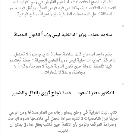
الشماليه تصنع الاقتصاد” د ابراهيم النقرش في زمنٍ تتزايد فيه
التحديات الاقتصادية، وتتقلص فيه فرص العمل، ويثقل فيه عبء
البطالة كاهل المجتمعات الطرفية، تبرز أحياناً نماذج قيادية...
سلامه حماد…وزير الداخلية ليس وزيراً للفنون الجميلة
بقلم ماجد ابورمان قالها سلامة حماد ذات يوم، بنبرة لا تحتمل
الزخرفة: “وزير الداخلية ليس وزيراً للفنون الجميلة.” جملة تُختصر
فيها فلسفة الدولة حين تكون الدولة هيبةً لا معرضاً، وقراراً لا
مجاملة، وعدلاً لا شعارات....
الدكتور معتز السعود … قصة نجاحٍ تُروى بالعقل والضمير
كتب: ليث الفراية في وطنٍ يصنع رجاله من الفكر سلاحًا ومن الوعي
طريقًا تبرز شخصيات لا تشبه سواها تحمل في ملامحها هدوء الباحث
وصرامة الموقف وتؤمن بأن الكلمة حين تُكتب بعقلٍ صادق يمكن أن
تغيّر...