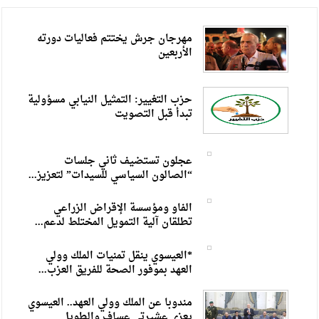
مهرجان جرش يختتم فعاليات دورته
الأربعين
حزب التغيير: التمثيل النيابي مسؤولية
تبدأ قبل التصويت
عجلون تستضيف ثاني جلسات
“الصالون السياسي للسيدات” لتعزيز...
الفاو ومؤسسة الإقراض الزراعي
تطلقان آلية التمويل المختلط لدعم...
*العيسوي ينقل تمنيات الملك وولي
العهد بموفور الصحة للفريق العزب...
مندوبا عن الملك وولي العهد.. العيسوي
يعزي عشيرتي عساف والطويل