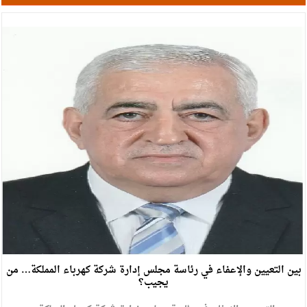
الإسلامية والمسيحية
الأمن يتلف 16 مليون حبة كبتاجون و1480 كغم مواد مخدرة
النواب يقر مشروع تعديل قانون الملكية العقارية
القاضي يلتقي رؤساء تحرير الصحف اليومية ويؤكد حرص مجلس
النواب على شراكة فاعلة مع الإعلام
دعوة المكلفين بخدمة العلم (الدفعة الثالثة) إلى مراجعة منصة خدمة
العلم
الملك يلتقي مجموعة من رفاق السلاح
الملك يتلقى اتصالا هاتفيا من العاهل البحريني
القاضي محمود أحمد فريحات.. مبارك ومزيدا من التوفيق
بين التعيين والإعفاء في رئاسة مجلس إدارة شركة كهرباء المملكة… من
يجيب؟