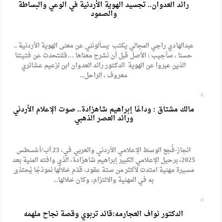
رائد العدوان.. تجسيد الهوية الأردنية في الوعي والبساطة
والصمود
عبدالهادي راجي المجالي يكتب يسألونني عن معنى الهوية الأردنية ..
حسنا ، سأجيب : الأصل قبل أن نشرح معناها …فلنتحدث عن فتيتنا
الذين عبروا عن الهوية الدكتور رائد العدوان ابن لزعيم عشائري
معروف ، الراحل...
مالك مشتاق : وداعًا إبراهيم شاهزادة.. صوت الإعلام الأردني
ورائد العصر الذهبي
انجاز-فُجع الوسط الإعلامي الأردني والعربي في، 23 آب/أغسطس
2025، برحيل الإعلامي الكبير إبراهيم شاهزادة، الذي وافته المنية بعد
مسيرة مهنية امتدت لأكثر من ستة عقود، قدّم خلالها نموذجًا يُحتذى
به في المهنية والالتزام، وكان خلالها...
الدكتور نواف العجارمه:قائد تربوي وقصة نجاح ملهمه