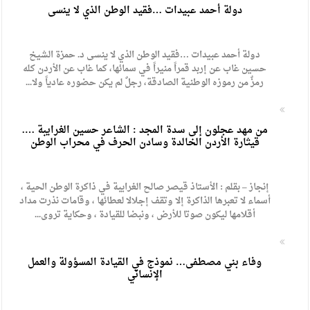
دولة أحمد عبيدات …فقيد الوطن الذي لا ينسى
دولة أحمد عبيدات …فقيد الوطن الذي لا ينسى د. حمزة الشيخ
حسين غاب عن إربد قمراً منيراً في سمائها، كما غاب عن الأردن كله
رمزٌ من رموزه الوطنية الصادقة، رجلٌ لم يكن حضوره عادياً ولا...
من مهد عجلون إلى سدة المجد : الشاعر حسين الغرايبة ….
قيثارة الأردن الخالدة وسادن الحرف في محراب الوطن
إنجاز – بقلم : الأستاذ قيصر صالح الغرايبة في ذاكرة الوطن الحية ،
أسماء لا تعبرها الذاكرة إلا وتقف إجلالا لعطائها ، وقامات نذرت مداد
أقلامها ليكون صوتا للأرض ، ونبضا للقيادة ، وحكاية تروى...
وفاء بني مصطفى… نموذج في القيادة المسؤولة والعمل
الإنساني