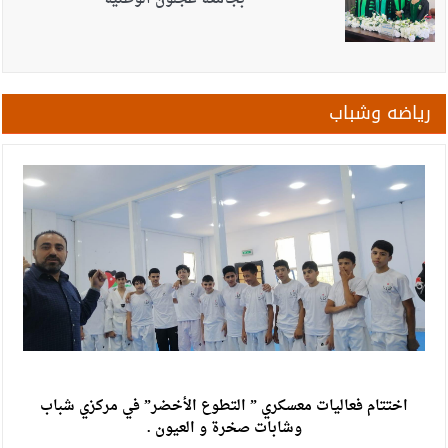
إدارة الترخيص تطلق خدمة حجز مواعيد الفحص العملي إلكترونيا اعتبارا
من الأحد
الملك: ضرورة اتخاذ موقف عربي وإسلامي موحد لوقف الإجراءات
الإسرائيلية
رياضه وشباب
أجواء صيفية عادية في أغلب المناطق حتى الأحد
اختتام فعاليات معسكري ” التطوع الأخضر” في مركزي شباب
وشابات صخرة و العيون .