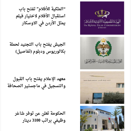
مسرحية" المدعو صدفة" من البحرين تحصد جوائز مهرجان المونودراما
“الملكية للأفلام” تفتح باب
المسرحي الرابع
استقبال الأفلام لاختيار فيلم
يمثل الأردن في الاوسكار
الجيش يفتح باب التجنيد لحملة البكالوريوس في الحقوق والقانون
إدارة الترخيص تطلق خدمة حجز مواعيد الفحص العملي إلكترونيا
اعتبارا من الأحد
الجيش يفتح باب التجنيد لحملة
بكالوريوس ودبلوم (تفاصيل)
الملك: ضرورة اتخاذ موقف عربي وإسلامي موحد لوقف الإجراءات
الإسرائيلية
أجواء صيفية عادية في أغلب المناطق حتى الأحد
معهد الإعلام يفتح باب القبول
والتسجيل في ماجستير الصحافة
الحكومة تعلن عن توفر شاغر
وظيفي براتب 3100 دينار