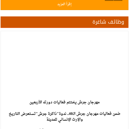
إقرأ المزيد
وظائف شاغرة
مهرجان جرش يختتم فعاليات دورته الأربعين
ضمن فعاليات مهرجان جرش الـ40.. ندوة"ذاكرة جرش"تستعرض التاريخ
والإرث الإنساني للمدينة
حزب التغيير: التمثيل النيابي مسؤولية تبدأ قبل التصويت