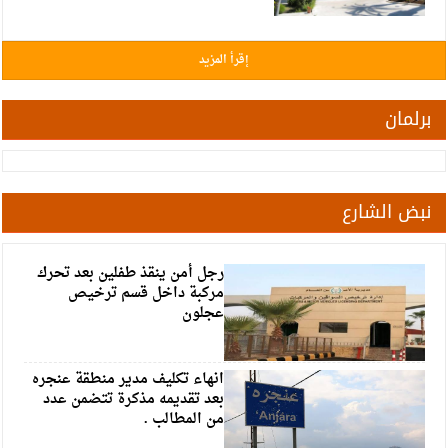
إقرأ المزيد
برلمان
نبض الشارع
رجل أمن ينقذ طفلين بعد تحرك
مركبة داخل قسم ترخيص
عجلون
انهاء تكليف مدير منطقة عنجره
بعد تقديمه مذكرة تتضمن عدد
من المطالب .