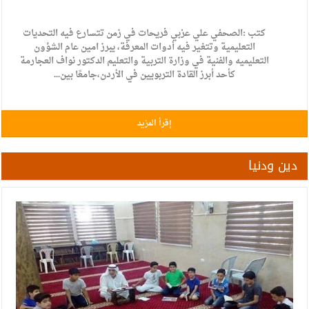
كتب :الصحفي علي عزبي فريحات في زمن تتسارع فيه التحديات
التعليمية وتتغير فيه أدوات المعرفة، يبرز امين عام الشؤون
التعليميه والفنية في وزارة التربية والتعليم الدكتور نواف العجارمة
كأحد أبرز القادة التربويين في الأردن،جامعًا بين...
إقرأ المزيد
دين ودنيا