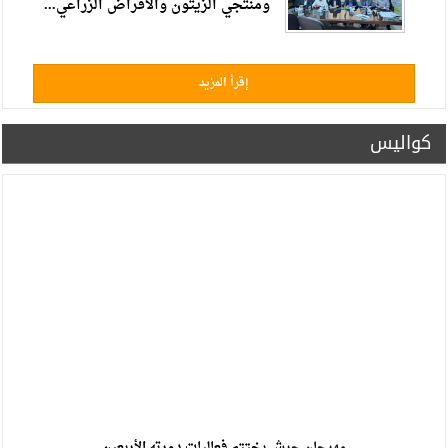
ومنتجي الزيتون والاقراض الزراعي...
إقرأ المزيد
كواليس
مهرجان جرش يختتم فعاليات دورته الأربعين