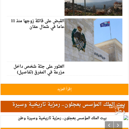
القبض على قاتلة زوجها منذ 11
عاما في شمال عمّان
العثور على جثة شخص داخل
مزرعة في المفرق (تفاصيل)
إقرأ المزيد
بيت الملك المؤسس بعجلون.. رمزية تاريخية وسيرة
بانوراما
وطن