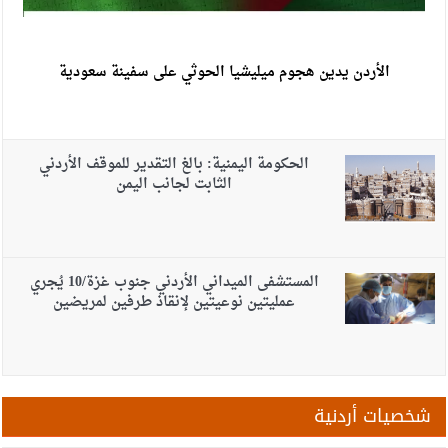
الأردن يدين هجوم ميليشيا الحوثي على سفينة سعودية
الحكومة اليمنية: بالغ التقدير للموقف الأردني
الثابت لجانب اليمن
المستشفى الميداني الأردني جنوب غزة/10 يُجري
عمليتين نوعيتين لإنقاذ طرفين لمريضين
شخصيات أردنية