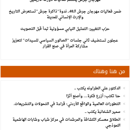
ضمن فعاليات مهرجان جرش الـ40.. ندوة"ذاكرة جرش"تستعرض التاريخ
والإرث الإنساني للمدينة
حزب التغيير: التمثيل النيابي مسؤولية تبدأ قبل التصويت
عجلون تستضيف ثاني جلسات "الصالون السياسي للسيدات" لتعزيز
مشاركة المرأة في صنع القرار
زراعة جرش" تُقدم 1368 خدمة وتُوزع 260 ألف شتلة
عصام بيك عناب.. مبارك ومزيدًا من التوفيق والنجاح
الفاو ومؤسسة الإقراض الزراعي تطلقان آلية التمويل المختلط لدعم
من هنا وهناك
التحول في النظم الزراعية والغذائية في الأردن
الدكتور علي الطراونه يكتب ..
الدكتور علي الطراونه يكتب ..
حنا تكتب: أزرع فكرة… وأصنع أثرًا
اختتام فعاليات معسكري " التطوع الأخضر" في مركزي شباب وشابات
التطورات العالمية والواقع الأردني: قراءة في التحولات والتشريعات.
صخرة و العيون .
سمير الشخانبة يكتب ..
عجلون - اختتام معسكر سواعد الإنقاذ بمشاركة 39 شابا و شابة
انطلاق معسكر الكشافة والمرشدات في مركز شباب وشابات الهاشمية
النموذجي
حزب التغيير يطلق فعاليات اعمال المدرسة الحزبية..صور