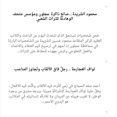
محمود الشريدة…صانع ذاكرة عجلون ومؤسس متحف
الوهادنة للتراث الشعبي
ضمن شخصيات تستحق الذكر نتحدث اليوم عن الباحث والكاتب
العقيد الركن المتقاعد محمود حسين الشريدة من الشخصيات البارزة
في محافظة عجلون إذ أسهم في ترسيخ قيم العطاء والانتماء
والعمل التطوعي وكرس جهوده للحفاظ على التراث...
نواف العجارمة .. رجلٌ فاق الألقاب وتجاوز المناصب
أحمد سعد الحجاج في زمنٍ كَثُرت فيه الألقاب وقَلّت فيه الأفعال،
يطلّ علينا نواف العجارمة كإشراقة مميزة، ووجه مشرق من وجوه
الوطن، لا تغيب هيبته عن الميدان ولا تفارقه إنسانيته في المكاتب.
هو البدوي الأسمر،...