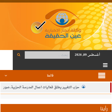
أغسطس 09, 2026
قائمة
حزب التغيير يطلق فعاليات اعمال المدرسة الحزبية..صور
الجيش يفتح باب التجنيد لحملة البكالوريوس في الحقوق والقانون
بيان اجتماع عمّان:دعم الوصاية الهاشمية التاريخية على المقدسات
رأينا