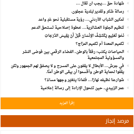
شهادة حق …يجب ان تقال …
انطلاق فعاليات ملتقى الأدباء والشعراء الأول لأندية المعلمين في جرش
رسالة شكر وتقدير لبلدية عجلون.
تمكين الشباب الأردني… رؤية مستقبلية نحو غدٍ واعد
*العيسوي ينقل تمنيات الملك وولي العهد بموفور الصحة للفريق العزب
تنظيم الجلوة العشائرية… خطوة إصلاحية تستحق الدعم
واللواء العبادي*
نَحْوَ تَعْلِيمٍ يَكْتَشِفُ الإِنْسَانَ قَبْلَ أَنْ يَقِيسَ الدَّرَجَاتِ
مندوبا عن الملك وولي العهد.. العيسوي يعزي عشيرتي عساف والطويل
تكميم المعدة أم تكميم المزاج؟
سميرات يفتتح رسميًا مركز الخدمات الحكومي في عجلون
الحياصات يكتب: رفقاً بالوطن.. الفضاء الرقمي بين فوضى النشر
والمسؤولية المجتمعية
العيسوي: الرؤية الملكية جعلت الأردن مركزا واعدا للاستثمار ونموذجا
في جرش… الأبطال لا يقفون على المسرح و لا يصفق لهم الجمهور ولكن
في الاعتدال
يقفوا لحماية الوطن وأقسموا أن يبقى الوطن آمنًا.
شوارعنا نظيفه نهارًا… فلماذا يتغيّر وجهها مساءً؟
الحكومة: الأردن يتعامل مع المستجدات الإقليمية بمنهج حكيم ومتوازن
عمر الزبيدي.. حين تتحول الإرادة إلى رسالة إعلامية
الأمن مع اقتراب نتائج التوجيهي: رصد وضبط أي مخالفة
إقرأ المزيد
"كهرباء إربد" تطلق منظومة خدماتها الإلكترونية بالتكامل مع تطبيق
"سند"
مرصد إنجاز
العيسوي: الرؤية الملكية جعلت الأردن مركزا واعدا للاستثمار ونموذجا
في الاعتدال*