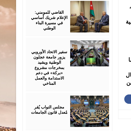
July
21,
2026
القاضي للمومني:
الإعلام شريك أساسي
ية
في مسيرة البناء
الوطني
July
21,
2026
سفير الاتحاد الأوروبي
يزور جامعة عجلون
ا
الوطنية ويشيد
بمخرجات مشروع
«بركة» في دعم
تفال
الاستدامة والعمل
طن
المناخي
July
19,
2026
مجلس النواب يُقر
مُعدل قانون الجامعات