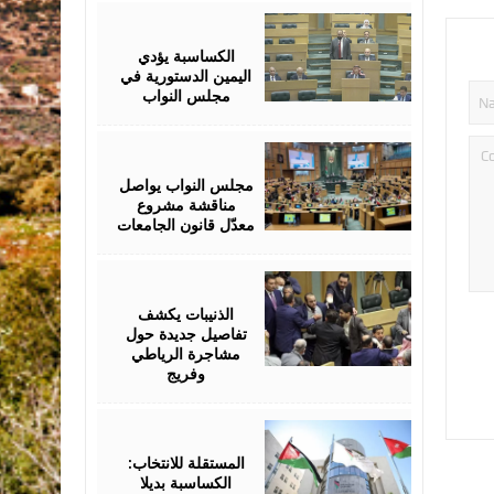
July
19,
2026
الكساسبة يؤدي
اليمين الدستورية في
مجلس النواب
July
19,
2026
مجلس النواب يواصل
مناقشة مشروع
معدّل قانون الجامعات
July
18,
2026
الذنيبات يكشف
تفاصيل جديدة حول
مشاجرة الرياطي
وفريج
July
16,
2026
المستقلة للانتخاب:
الكساسبة بديلا