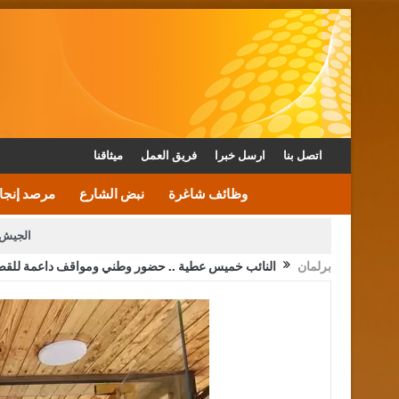
اتصل بنا
ارسل خبرا
فريق العمل
ميثاقنا
وظائف شاغرة
نبض الشارع
مرصد إنجا
الجيش 
برلمان
النائب خميس عطية .. حضور وطني ومواقف داعمة للقضاي
الأمن يتلف 16 مليون حبة كبتاجون و1480 كغم مواد مخدرة
القاضي يلتقي رؤساء تحرير الصح
الملك يتلقى اتصالا هاتفيا من العاهل البحريني