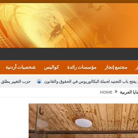
ز
مجتمع إنجاز
مؤسسات رائدة
كواليس
شخصيات أردنية
يفتح باب التجنيد لحملة البكالوريوس في الحقوق والقانون
حزب التغيير يطلق 
ا العربية
HOME
بيان اجتماع عمّان:دعم الوصاية الهاشمية التاريخي
ف اليومية ويؤكد حرص مجلس النواب على شراكة فاعلة مع الإعلام
النواب يقر
الملك يلتقي مجموعة من رفاق السلاح
دعوة المكلفين بخدمة العلم (الدفعة 
القاضي محمود أحمد