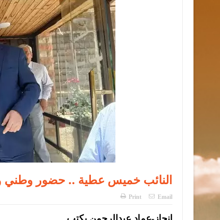
النائب خميس عطية .. حضور وطني وم
Print
Email
إنجاز-عماد عبدالرحمن يكتب ..