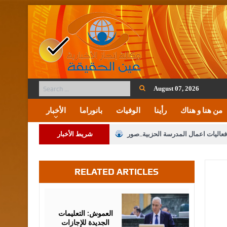
August 07, 2026
من هنا و هناك
رأينا
الوفيات
بانوراما
الأخبار
فعاليات اعمال المدرسة الحزبية..صور
شريط الأخبار
ة على المقدسات الإسلامية والمسيحية
RELATED ARTICLES
 مشروع تعديل قانون الملكية العقارية
الثالثة) إلى مراجعة منصة خدمة العلم
August
02,
2026
 فريحات.. مبارك ومزيدا من التوفيق
العموش: التعليمات
الجديدة للإجازات