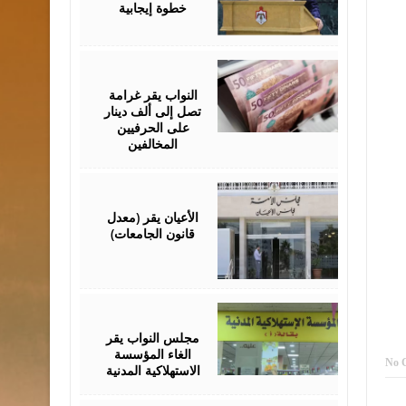
خطوة إيجابية
July
26,
2026
النواب يقر غرامة
تصل إلى ألف دينار
على الحرفيين
المخالفين
July
23,
2026
الأعيان يقر (معدل
قانون الجامعات)
July
21,
2026
مجلس النواب يقر
الغاء المؤسسة
No 
الاستهلاكية المدنية