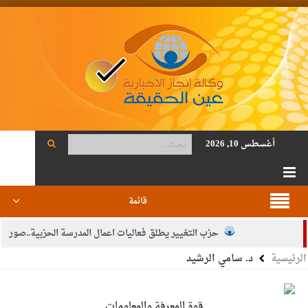
أغسطس 10, 2026
قائمة
حزب التغيير يطلق فعاليات اعمال المدرسة الحزبية..صور
الرئيسية
د. سامي الرشيد
الجيش يفتح باب التجنيد لحملة البكالوريوس في الحقوق والقانون
بيان اجتماع عمّان:دعم الوصاية الهاشمية التاريخية على المقدسات
قوة المعرفة والمعلومات