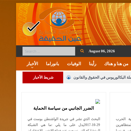
August 06, 2026
من هنا و هناك
رأينا
الوفيات
بانوراما
الأخبار
ملة البكالوريوس في الحقوق والقانون
شريط الأخبار
لنواب على شراكة فاعلة مع الإعلام
الضرر الجانبي من سياسة الحماية
لملك يلتقي مجموعة من رفاق السلاح
 1961وفي نهاية الحرب
البحث الذي نشر في جريدة الواشنطن بوست في
فريحات.. مبارك وبكم تزهو المناصب
لمتظاهرين
29-10-2017يدل على ما يلي :ما هي الشبكة
 عن فرنسا
المتشابكة التي نسجت عند خداع الانفس للاعتقاد ان