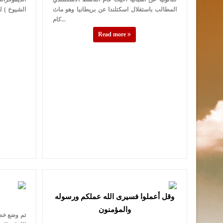
المطالب باستقلال اسكتلندا عن بريطانيا وهو ماث
الشيوخ ) ل
كام...
Read more
وقل أعملوا فسيرى الله عملكم ورسوله
والمؤمنون
تم وضع خطة