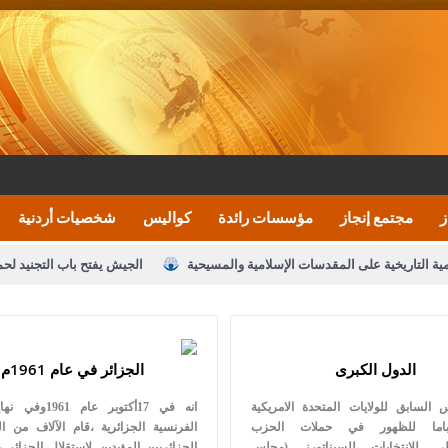
ز
مجتمع إنجاز
مؤسسات رائدة
كواليس
شخصيات أردنية
مية التاريخية على المقدسات الإسلامية والمسيحية
الجيش يفتح باب التجنيد لح
النواب يقر مشروع تعديل قانون الملكية العقارية
الأمن يتلف 16 مليون حبة كبتاجون و1480 كغم مواد مخدرة
نصة خدمة العلم
القاضي يلتقي رؤساء تحرير الصحف اليومية ويؤكد حرص مجلس ا
الدول الكبرى
الجزائر في عام 1961م
رك ومزيدا من التوفيق
الملك يتلقى اتصالا هاتفيا من العاهل البحريني
ا
 السابق للولايات المتحدة الامريكية
انه في 17أكتوبر عام
عارف بيك 
باما للظهور في حملات الحزب
الفرنسية الجزائرية ،قام الآلاف من ا
طي للانتخابات للسيناتورز (مجلس
الجزائريين المؤيدين لاستقلال الجزائر