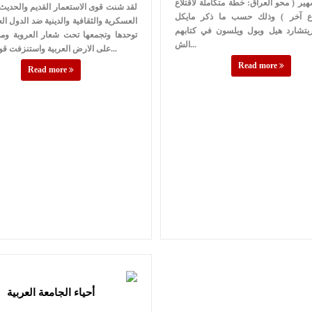
هير ( محو العراق: خطة متكاملة لاقتلاع
لقد شنت قوى الاستعمار القديم والحديث
ع آخر ) وذلك حسب ما ذكر مايكل
العسكرية والثقافية والدينية ضد الدول الع
ريتشارد هيل وبول ويلسون في كتابهم
توحدها وتجمعها تحت شعار العروبة ومد
الش...
على الارض العربية واستنزفت قواتها ونهبت...
Read more
Read more
أحياء الجامعة العربية