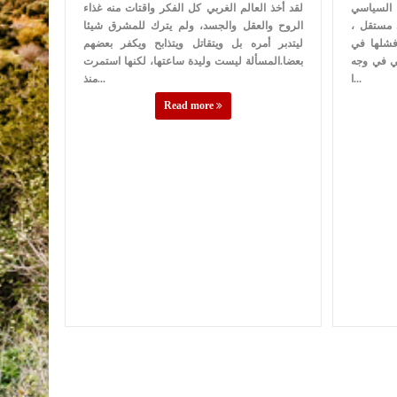
 السياسي
لقد أخذ العالم الغربي كل الفكر واقتات منه غذاء
 مستقل ،
الروح والعقل والجسد، ولم يترك للمشرق شيئا
وفشلها في
ليتدبر أمره بل ويتقاتل ويتذابح ويكفر بعضهم
بي في وجه
بعضا.المسألة ليست وليدة ساعتها، لكنها استمرت
ا...
منذ...
Read more