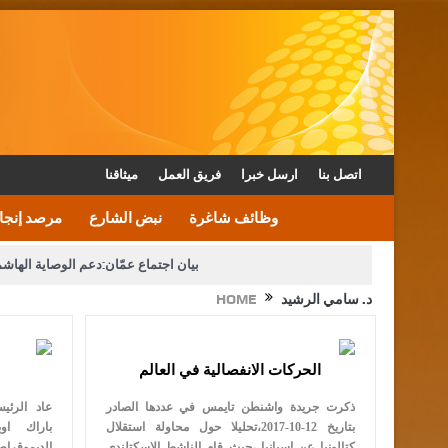
اتصل بنا
ارسل خبرا
فريق العمل
ميثاقنا
وظائف شاغرة
نبض الشارع
مرصد إنجا
بيان اجتماع عمّان:دعم الوصاية الهاش
د. سامي الرشيد
HOME
دعوة المكلفين بخدمة العلم (الدفعة الثالثة) إلى مراجعة م
الحركات الانفصالية في العالم
القاضي محمود أحمد فريحات.. مبا
ذكرت جريدة واشنطن تايمس في عددها الصادر
عاد الرئيس
بتاريخ 12-10-2017،تحليلا حول محاولة استقلال
باراك او
كتالونيا عن اسبانيا ،حيث قام الناشط الاسكتلندي
الديموقرا