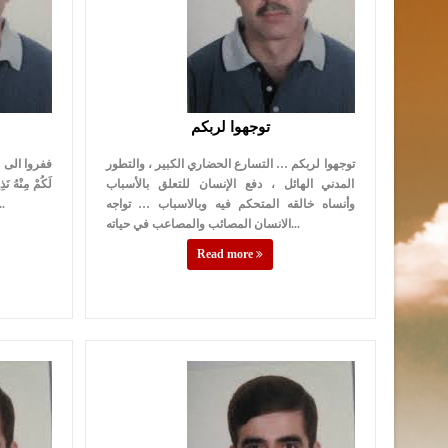
توجهوا لربكم
توجهوا لربكم … التسارع الحضاري الكبير ، والتطور
ففروا الى الله
المدني الهائل ، دفع الإنسان للتعلق بالأسباب
لَكُمْ مِنْهُ
وأنساه خالقه المتحكم فيه وبالاسباب … تواجه
إلى الله وجدوا الراحة وا
الانسان المصائب والمصاعب في حياته...
Read more