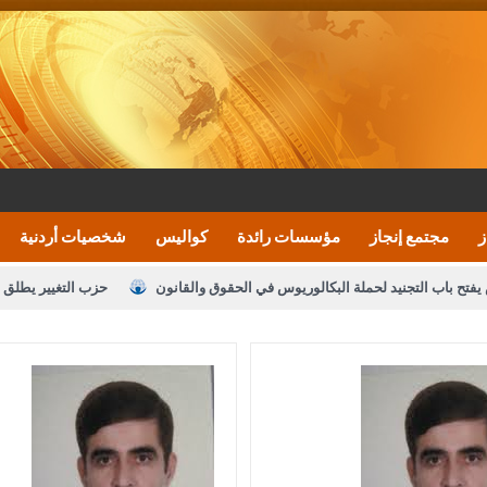
ز
مجتمع إنجاز
مؤسسات رائدة
كواليس
شخصيات أردنية
يفتح باب التجنيد لحملة البكالوريوس في الحقوق والقانون
حزب التغيير يطلق 
بيان اجتماع عمّان:دعم الوصاية الهاشمية التاريخي
ف اليومية ويؤكد حرص مجلس النواب على شراكة فاعلة مع الإعلام
النواب يقر
الملك يلتقي مجموعة من رفاق السلاح
دعوة المكلفين بخدمة العلم (الدفعة 
القاضي محمود أحمد