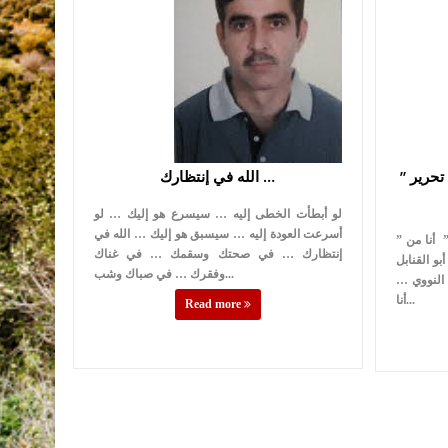
” أبو الحروب ” حول التدمير إلى ” تحرير
الله في إنتظارك …
لو أبطأت الخطى إليه … سيسرع هو إليك … لو
أسرعت العودة إليه … سيسبق هو إليك … الله في
” أبو الحروب ” حول التدمير إلى ” تحرير ” أنا من
إنتظارك … في صحتك وسقمك … في غناك
بو القنابل
وفقرك … في صباك وشب...
 النووي …
أنا...
Read more