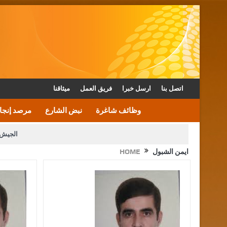
اتصل بنا
ارسل خبرا
فريق العمل
ميثاقنا
وظائف شاغرة
نبض الشارع
مرصد إنجا
الجيش 
ايمن الشبول
HOME
الأمن يتلف 16 مليون حبة كبتاجون و1480 كغم مواد مخدرة
القاضي يلتقي رؤساء تحرير الصح
الملك يتلقى اتصالا هاتفيا من العاهل البحريني