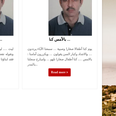
بالأمس كنا …
ليت أقوالنا تما
يوم كنا أطفالا صغارا وصبية … سمعنا الآباء يرددون
ليت …. ليت
… والاجداد وكبار السن يقولون … ويكررون أمامنا :
ونقوله نفع
بالامس …. كنا أطفال صغارا نلهو … وامبارح سجلنا
فقد ابناؤن
بالمدر...
Read more