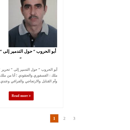
”
ملك : الفسفوري والعنقودي ؛ أنا من ملك أ
وأم القنابل والارتجاجي والفراغي وعندي
Read more
1
2
3