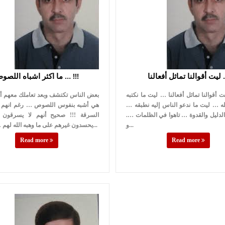
ثل أفعالنا …
ما اكثر اشباه اللصوص … !!!
 أقوالنا تماثل أفعالنا … ليت ما نكتبه
بعض الناس تكتشف وبعد تعاملك معهم أ
له … ليت ما ندعو الناس إليه نطبقه …
هي أشبه بنفوس اللصوص … رغم انهم لم
ا الدليل والقدوة … تاهوا في الظلمات ….
السرقة !!! صحيح أنهم لا يسرقون 
و...
يحسدون غيرهم على ما وهبه الله لهم … حتى ول...
Read more
Read more