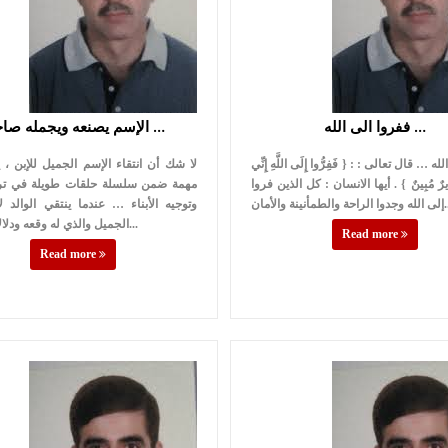
ففروا الى الله …
الإسم يصنعه ويجمله صاحبه …
 … قال تعالى : : { فَفِرُّوا إِلَى اللَّهِ إِنِّي
لا شك أن انتقاء الإسم الجميل للإبن ، 
 نَذِيرٌ مُبِينٌ } . أيها الانسان : كل الذين فروا
مهمة ضمن سلسلة حلقات طويلة في تربي
لطمأنينة والأمان...
وتوجيه الأبناء … عندما ينتقي الوالد لأ
الجميل والذي له وقعه ودلالاته ومعاني...
Read more
Read more