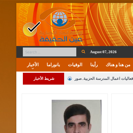
August 07, 2026
من هنا و هناك
رأينا
الوفيات
بانوراما
الأخبار
فعاليات اعمال المدرسة الحزبية..صور
شريط الأخبار
ة على المقدسات الإسلامية والمسيحية
 مشروع تعديل قانون الملكية العقارية
الثالثة) إلى مراجعة منصة خدمة العلم
 فريحات.. مبارك ومزيدا من التوفيق