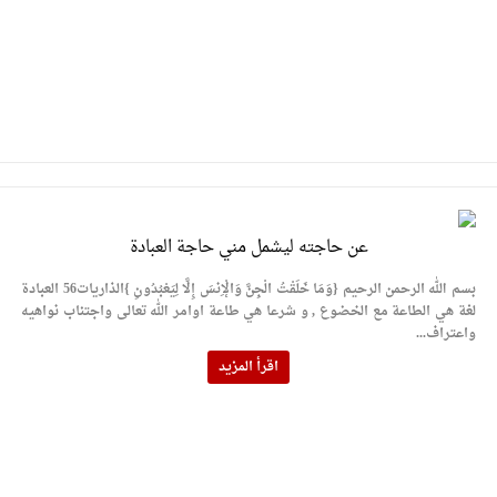
عن حاجته ليشمل مني حاجة العبادة
بسم الله الرحمن الرحيم {وَمَا خَلَقْتُ الْجِنَّ وَالْإِنسَ إِلَّا لِيَعْبُدُونِ }الذاريات56 العبادة
لغة هي الطاعة مع الخضوع , و شرعا هي طاعة اوامر الله تعالى واجتناب نواهيه
واعتراف...
اقرأ المزيد