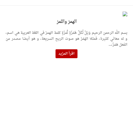
الهمز واللمز
بسم الله الرحمن الرحيم وَيْلٌ لِّكُلِّ هُمَزَةٍ لُّمَزَةٍ كلمة الهمز في اللغة العربية هي اسم،
و له معاني كثيرة، فمثلا الهَمْز هو صوت الريح السريعة، و هو أيضا مصدر من
الفعل هَمَزَ،...
اقرأ المزيد