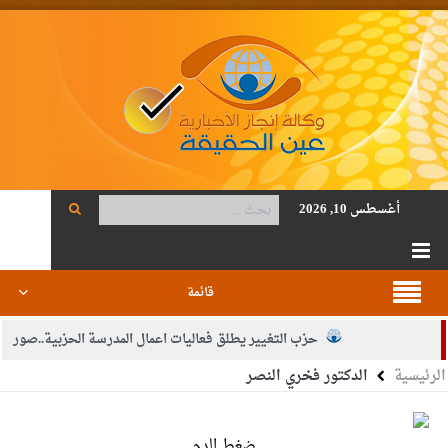
أغسطس 10, 2026
قائمة
حزب التغيير يطلق فعاليات اعمال المدرسة الحزبية..صور
الرئيسية
الدكتور فخري النصر
الجيش يفتح باب التجنيد لحملة البكالوريوس في الحقوق والقانون
بيان اجتماع عمّان:دعم الوصاية الهاشمية التاريخية على المقدسات
ضغط الدم