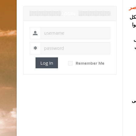
صر
LOGIN
لكل
ا
حف
Log In
Remember Me
لى