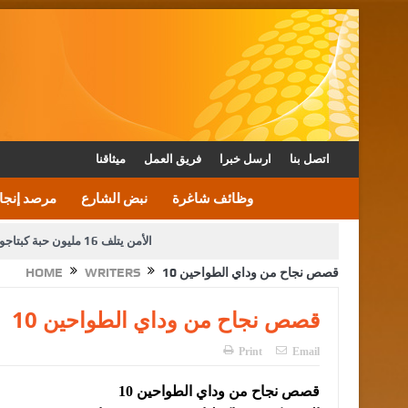
اتصل بنا
ارسل خبرا
فريق العمل
ميثاقنا
وظائف شاغرة
نبض الشارع
مرصد إنجا
الأمن يتلف 16 مليون حبة كبتاجون و1480 كغم مواد مخدرة
قصص نجاح من وداي الطواحين 10
WRITERS
HOME
دعوة المكلفين بخدمة العلم (الدفعة الثالثة) إلى مراجعة م
قصص نجاح من وداي الطواحين 10
القاضي محمود أحمد فريحات.. مبا
Print
Email
قصص نجاح من وداي الطواحين 10