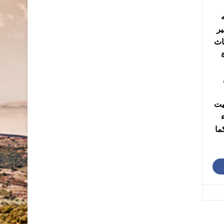
ير
اث
يت
ما