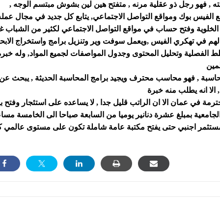
ته , فهو رجل ذو عقلية مرنه , متفتح هين لين بشوش مبتسم الوجه ,
ع الفيس بوك ومواقع التواصل الاجتماعي, يتابع كل جديد في مجال عمله
ة الخلوية وفتح حساب في مواقع التواصل الاجتماعي لكثير من الشباب غ
ت لهم في تهكري الفيس ,ويعمل سوفت وير وتنزيل برامج واستخراج الابح
طط الفصلية وتحليل المحتوى وجدول المواصفات لجميع المواد, وله خبرة
اسبة , فهو محاسب محترف ويجيد برامج المحاسبة الحديثة , يبحث عن
في عمان الا ان الراتب قليل جدا , لا يساعده على استئجار وفتح ب
ستثمر اجنبي حتى يفتح مكتبة عامة شاملة تكون على مستوى عالمي ك