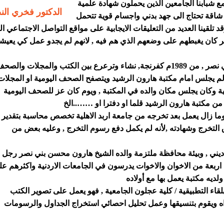
 شبابنا الجامعين الذين يحملون شهادة علمية
الدكتور فخري الن
شاقة تحتاج الى جهد بدني واجسام قوية تتحمل
 تلقينا العديد من التعليقات الايجابية على مواقع التواصل الاجتماعي ا
ر كان يغبطهم على وضعهم الذي هم فيه , لانهم لم يجدو عمل كي يعيشو
بطل قصتنا لهذا اليوم هو الشاب هارون هذال محسن بني نصر , من 1989م كفرنجة, نشاء وترعرع بين الكتب والمجلات والص
ا لم يجلس امام مكتبة هارون الرشيد ويتصفح الصحف اليومية او المجلات
ة وكان يجلس مكان والده في المكتبة , ويوم كان عز للصحف اليومية
من مكتبة هارون الرشيد قلما او دفترا او ……..الخ
ما زال يعمل بعد تخرجه من جامعة اربد الاهلية تخصص محاسبة بتقدير
 الان واوراق التخرج وشهادته ,لأنه لم يكمل دفع رسوم التخرج , وعليه بعض من
ديني , وبيئة محافظة ملتزمة والده الشيخ هارون محسن بني نصر رجل
اربعة من الاخوان والاخوات يدرسون في الجامعات الاردنية واكثرهم ع
لقاء التطبيقية / كلية عجلون الجامعية , فهو يعمل على تصوير الكتب
اه ويقوم بتنسيقها وعمل تحليل احصائي استخراج الجداول والرسومات