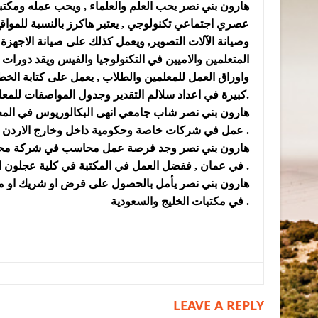
هارون بني نصر يحب العلم والعلماء , ويحب عمله ومكتب
عصري اجتماعي تكنولوجي , يعتبر هاكرز بالنسبة للمواق
وصيانة الآلات التصوير, ويعمل كذلك على صيانة الاجهز
المتعلمين والاميين في التكنولوجيا والفيس ويقد دورا
واوراق العمل للمعلمين والطلاب , يعمل على كتابة الخ
كبيرة في اعداد سلالم التقدير وجدول المواصفات للمعلمين.
هارون بني نصر شاب جامعي انهى البكالوريوس في المح
عمل في شركات خاصة وحكومية داخل وخارج الاردن , الا انه يطلب منه خبرة .
هارون بني نصر وجد فرصة عمل محاسب في شركة محترمة 
في عمان , ففضل العمل في المكتبة في كلية عجلون الجامعية بمبلغ عشرة دنانير يوميا من السابعة صباحا الى الخامسة مساء .
هارون بني نصر يأمل بالحصول على قرض او شريك او م
في مكتبات الخليج والسعودية .
LEAVE A REPLY