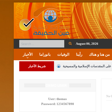
August 06, 2026
من هنا و هناك
رأينا
الوفيات
بانوراما
الأخبار
ة على المقدسات الإسلامية والمسيحية
شريط الأخبار
 مشروع تعديل قانون الملكية العقارية
لنواب على شراكة فاعلة مع الإعلام
DEMO USER
لملك يلتقي مجموعة من رفاق السلاح
No 
User:
thomas
Password:
1234567890
فريحات.. مبارك وبكم تزهو المناصب