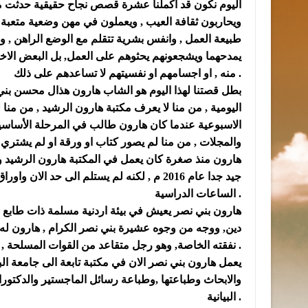
اليوم نكون قد اكملنا عشرة قصص نجاح حقيقية حدثت مع
ويحاربون ثقافة العيب , ويعملون في مهن وضعية متعبة 
طبيعة العمل , وانفس بشرية تتقلم مع الوضع الراهن , وقد
يمدحهما ويشجعونهم يحثوهم على العمل, بل البعض الاخ
منه , او اجسامهم او نفسيتهم لا تساعدهم على ذلك .
اليومية , من منا لا يعرف مكتبة هارون الرشيد , من من
الاسبوعية عندما كان هارون طالب في المرحلة الأساسي
والمجلات , من منا لم يصور كتاب او ورقة او لم يشتري 
هارون منذ صغرة كان يعمل في المكتبة هارون الرشيد و
جيد جدا عام 2016 م , لكنه لم يستلم الى حد
الساعات الدراسية .
هارون بني نصر يعيش في بيئة اردنية مسلمة ذات طابع 
دين, ووجه من وجوه عشيرة بني نصر الكرام , هارون له 
نفقته الخاصة, وهو رجل متقاعد من القوات المسلحة , ولديه مكتبة يعمل بها مع أولاده .
يعمل هارون بني نصر الان في مكتبة تابعة الى جامعة الب
والابحاث وطباعتها ,وطباعة رسائل الماجستير والدكتور
البيانية .