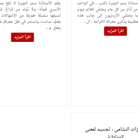
أستاذة سمر الجبرة تكتب .. في الواحد
بقلم الأستاذة سمر الجبرة لا تقع جرا
ن آذار من كل عام يحتفي العالم بيوم
الأسري فجأة، ولا تُولد من فراغ. في
نما يحتفي الأردنيون إلى جانب هذه
تسبقها سلسلة طويلة من الانتهاكات ا
لعظيمة بذكرى معركة الكرامة ، ال...
بعنفٍ صامت، وتستمر في ظل معرفةٍ غي
بفعل. و...
اقرأ المزيد
اقرأ المزيد
زات النشامى ، تجسيد لمعنى
المواطنة