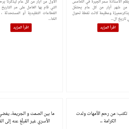
بقلم الأستاذة سمر الجبرة في الخامس
الأول من أيار من كل عام ليذكرنا برح
 من شهر أيار من كل عام يحتفل
التي قام بها العامل على مر التاريخ
 بذكرىمميزة وعظيمة كانت نقطة تحول
القطاعات التقليدية أو المستحدثة ، ا
تاريخ ال...
الخا...
اقرأ المزيد
اقرأ المزيد
 تكتب: من رحم الأمهات ولدت
ما بين الصمت و الجريمة، يفضي
الكرامة ،،
الأسري غير المُبلّغ عنه إلى الق