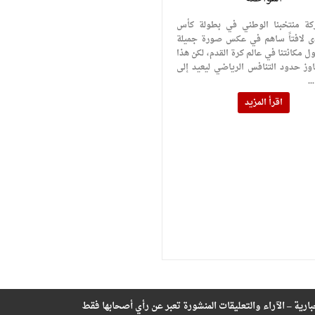
كة منتخبنا الوطني في بطولة كأس
 لافتاً ساهم في عكس صورة جميلة
 مكانتنا في عالم كرة القدم، لكن هذا
اوز حدود التنافس الرياضي ليعيد إلى
.
اقرأ المزيد
بارية – الآراء والتعليقات المنشورة تعبر عن رأي أصحابها فقط