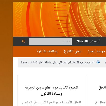
أغسطس 08, 2026
مرصد إنجاز
نبض الشارع
وظائف شاغرة
الأردن يدين الاعتداء الإيراني على ناقلة إماراتية في هرمز
ة
حزب التغيير يطلق فعاليات اعمال المدرسة الحزبية..صور
الحق
الجبرة تكتب: يوم العلم ،، بين الرمزية
وسيادة القانون
لعمال في
إنجاز – الأستاذة سمر الجبرة تكتب .. في السادس