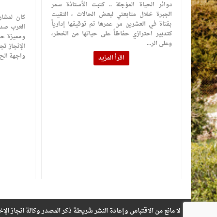
دوائر الحياة المؤجلة .. كتبت الأستاذة سمر
الجبرة خلال متابعتي لبعض الحالات ، التقيت
كان لمشار
بفتاة في العشرين من عمرها تم توقيفها إدارياً
العرب صدى
كتدبير احترازي حفاظاً على حياتها من الخطر،
ومميزة حول
وعلى الر...
الإنجاز تج
واجهة الح..
اقرأ المزيد
لا مانع من الاقتباس وإعادة النشر شريطة ذكر المصدر وكالة انجاز الإخ