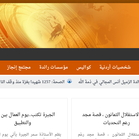
شخصيات أردنية
كواليس
مؤسسات رائدة
مجتمع إنجاز
لدة الزميل أنس المجالي في ذمة الله
الصحة: 1257 شهيدا بغزة منذ وقف النار
مدير مهرجان جرش.. نهج ميداني يؤمن بلغة الحوار والشراك
لاستقلال الثمانون ، قصة مجد
الجبرة تكتب..يوم العمال بين 
رغم التحديات
والتطبيق
ستقلال الثمانون ، قصة مجد رغم
بقلم الأستاذة سمر الجبرة يأتي يوم ا