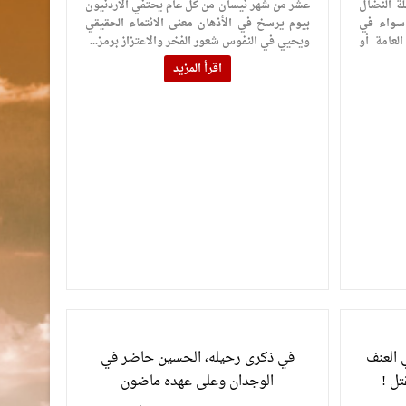
لة النضال
عشر من شهر نيسان من كل عام يحتفي الأردنيون
 سواء في
بيوم يرسخ في الأذهان معنى الانتماء الحقيقي
لعامة أو
ويحيي في النفوس شعور الفخر والاعتزاز برمز...
اقرأ المزيد
 العنف
في ذكرى رحيله، الحسين حاضر في
تل !
الوجدان وعلى عهده ماضون