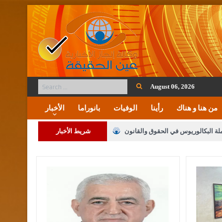
August 06, 2026
من هنا و هناك
رأينا
الوفيات
بانوراما
الأخبار
ملة البكالوريوس في الحقوق والقانون
شريط الأخبار
لنواب على شراكة فاعلة مع الإعلام
لملك يلتقي مجموعة من رفاق السلاح
فريحات.. مبارك وبكم تزهو المناصب