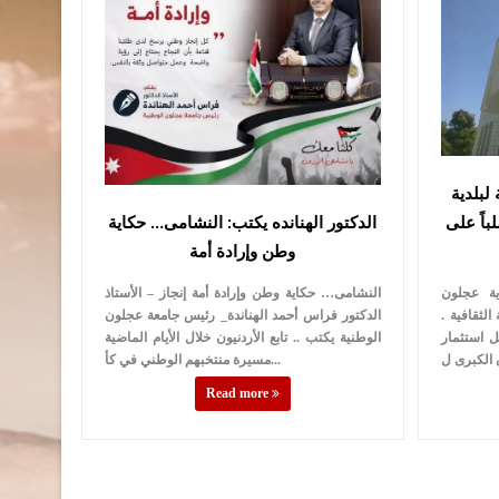
 لبلدية
باً على
الدكتور الهنانده يكتب: النشامى… حكاية
وطن وإرادة أمة
دية عجلون
النشامى… حكاية وطن وإرادة أمة إنجاز – الأستاذ
لثقافية .
الدكتور فراس أحمد الهناندة_ رئيس جامعة عجلون
 استثمار
الوطنية يكتب .. تابع الأردنيون خلال الأيام الماضية
مسيرة منتخبهم الوطني في كأ...
Read more