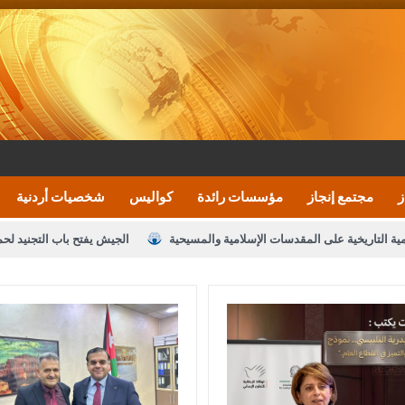
ز
مجتمع إنجاز
مؤسسات رائدة
كواليس
شخصيات أردنية
مية التاريخية على المقدسات الإسلامية والمسيحية
الجيش يفتح باب التجنيد لح
النواب يقر مشروع تعديل قانون الملكية العقارية
الأمن يتلف 16 مليون حبة كبتاجون و1480 كغم مواد مخدرة
نصة خدمة العلم
القاضي يلتقي رؤساء تحرير الصحف اليومية ويؤكد حرص مجلس ا
رك ومزيدا من التوفيق
الملك يتلقى اتصالا هاتفيا من العاهل البحريني
ا
عارف بيك 