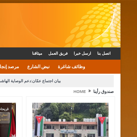
اتصل بنا
ارسل خبرا
فريق العمل
ميثاقنا
وظائف شاغرة
نبض الشارع
مرصد إنجا
بيان اجتماع عمّان:دعم الوصاية الهاش
صندوق رأينا
HOME
دعوة المكلفين بخدمة العلم (الدفعة الثالثة) إلى مراجعة م
القاضي محمود أحمد فريحات.. مبا