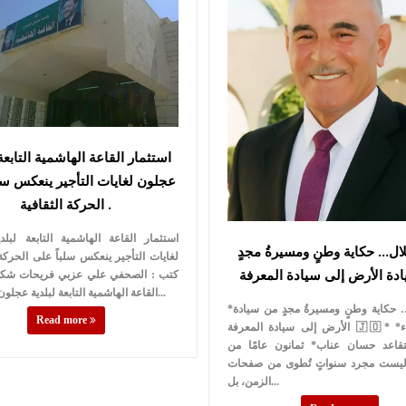
استثمار القاعة الهاشمية التابعة
عجلون لغايات التأجير ينعكس سل
الحركة الثقافية .
استثمار القاعة الهاشمية التابعة لبل
ال… حكاية وطنٍ ومسيرةُ مجدٍ
لغايات التأجير ينعكس سلباً على الحركة ا
دة الأرض إلى سيادة المعرفة
كتب : الصحفي علي عزبي فريحات شكل
القاعة الهاشمية التابعة لبلدية عجلون الكبرى ل...
*الاستقلال… حكاية وطنٍ ومسيرةُ مجدٍ من سيادة
Read more
الأرض إلى سيادة المعرفة 🇯🇴* *بقلم: اللواء
تقاعد حسان عناب* ثمانون عامًا من
 ليست مجرد سنواتٍ تُطوى من صفحات
الزمن، بل...