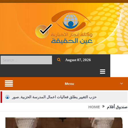
August 07, 2026
Menu
حزب التغيير يطلق فعاليات اعمال المدرسة الحزبية..صور
صندوق أقلام
HOME
الجيش يفتح باب التجنيد لحملة البكالوريوس في الحقوق والقانون
بيان اجتماع عمّان:دعم الوصاية الهاشمية التاريخية على المقدسات