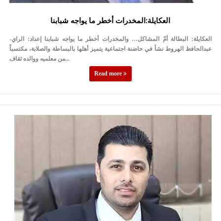
العكايلة:المخدرات أخطر ما يواجه شبابنا
العكايلة: البطالة أمّ المشاكل… والمخدرات أخطر ما يواجه شبابنا إعداد: الراي-
عبدالحافظ الهروط نشأ في حاضنة اجتماعية يتميز أهلها بالبساطة والصلابة، مكتسباً
من معلميه ووالده ثقاف...
Read more