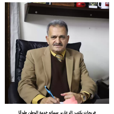
فريحات يكتب :الزعارير سماته خدمة الوطن طوعًا