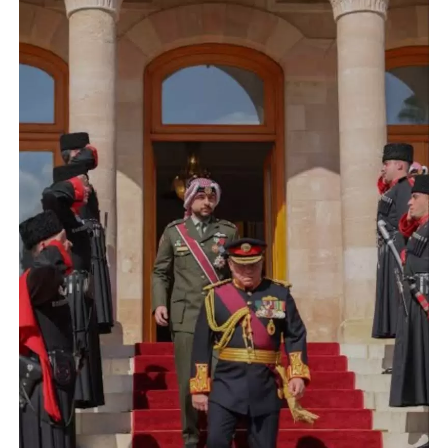
الإسلامية والمسيحية
الأمن يتلف 16 مليون حبة كبتاجون و1480 كغم مواد مخدرة
النواب يقر مشروع تعديل قانون الملكية العقارية
القاضي يلتقي رؤساء تحرير الصحف اليومية ويؤكد حرص مجلس النواب
على شراكة فاعلة مع الإعلام
دعوة المكلفين بخدمة العلم (الدفعة الثالثة) إلى مراجعة منصة خدمة
العلم
الملك يلتقي مجموعة من رفاق السلاح
الملك يتلقى اتصالا هاتفيا من العاهل البحريني
القاضي محمود أحمد فريحات.. مبارك ومزيدا من التوفيق