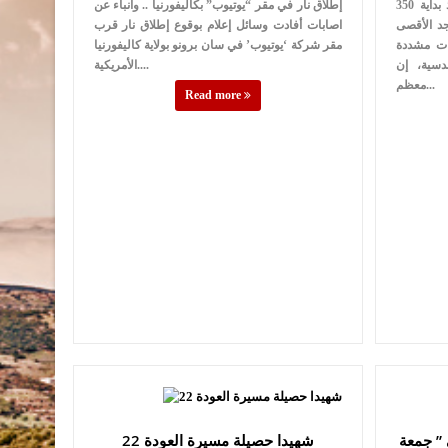
350 طفلًا فلسطينيًا في سجون الاحتلال منذ بداية
إطلاق نار في مقر “يوتيوب” بكاليفورنيا .. وانباء عن
المسجد الأقصى
اصابات أفادت وسائل إعلام بوقوع إطلاق نار قرب
ات مشددة
مقر شركة ‘يوتيوب’ في سان برونو بولاية كاليفورنيا
دسية، إن
الأمريكية....
معظم...
Read more
اصابة في ” جمعة
22 شهيدا حصيلة مسيرة العودة