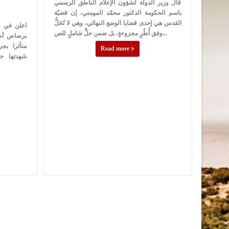
قال وزير الدولة لشؤون الإعلام الناطق الرسمي
باسم الحكومة الدكتور محمّد المومني، إن قضيّة
القدس هي إحدى قضايا الوضع النهائي، وهي لا تُحَلُّ
اعلن في ق
وفق أُطُرٍ مجزوءةٍ، بل ضمن حلٍّ شاملٍ للص...
برصاص أطل
متأثرا بج
Read more
شهدتها حد