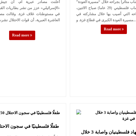
ب متأثرا بجراحه خلال “مسيرة العودة”
أعلنت مصادر عبرية ام، أن جيش ا
استشهد شاب فلسطيني (29 عاما) صباح الاثنين،
«الإسرائيلي» عزز من نشر بطاريات القبة
راحه التي أصيب بها خلال مشاركته في
في مستوطنات غلاف غزة. وقالت مصاد
مسيرة العودة الكبرى في قطاع غزة. و...
العاشرة العبرية، أن قوات الاحتلال نشر
Read more
Read more
350 طفلًا فلسطينيًا في سجون الاحتل
استشهاد فلسطينيان واصابة 3 خلال