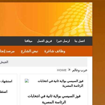
اتصل بنا
ارسل خبرا
فريق العمل
ميثاقنا
وظائف شاغرة
نبض الشارع
مرصد إنجا
الجيش 
عرب وعالم
HOME
الأمن يتلف 16 مليون حبة كبتاجون و1480 كغم مواد مخدرة
القاضي يلتقي رؤساء تحرير الصح
الملك يتلقى اتصالا هاتفيا من العاهل البحريني
استشه
فوز السيسي بولاية ثانية في انتخابات
الرئاسة المصرية