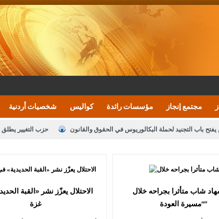
ز
مجتمع إنجاز
مؤسسات رائدة
كواليس
شخصيات أردنية
يفتح باب التجنيد لحملة البكالوريوس في الحقوق والقانون
حزب التغيير يطلق 
بيان اجتماع عمّان:دعم الوصاية الهاشمية التاريخي
ف اليومية ويؤكد حرص مجلس النواب على شراكة فاعلة مع الإعلام
النواب يقر
الملك يلتقي مجموعة من رفاق السلاح
دعوة المكلفين بخدمة العلم (الدفعة 
اد شاب متأثرا بجراحه خلال
الاحتلال يعزّز نشر «القبة الحدي
“مسيرة العودة”
غزة
القاضي محمود أحمد