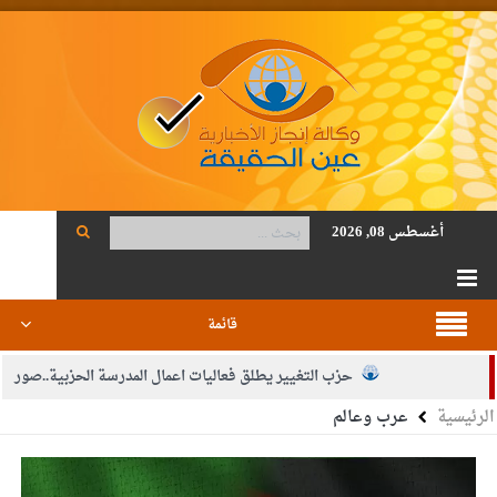
أغسطس 08, 2026
قائمة
حزب التغيير يطلق فعاليات اعمال المدرسة الحزبية..صور
الرئيسية
عرب وعالم
الجيش يفتح باب التجنيد لحملة البكالوريوس في الحقوق والقانون
بيان اجتماع عمّان:دعم الوصاية الهاشمية التاريخية على المقدسات