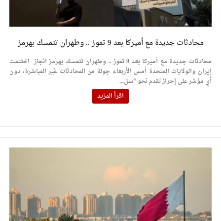
محادثات جديدة مع أميركا بعد 9 تموز .. وطهران تتمسك بهرمز
محادثات جديدة مع أميركا بعد 9 تموز .. وطهران تتمسك بهرمز انجاز -اختتمت
إيران والولايات المتحدة أمس الأربعاء جولة من المحادثات غير المباشرة، دون
أي مؤشر على إحراز تقدم نحو “سل...
اقرأ المزيد