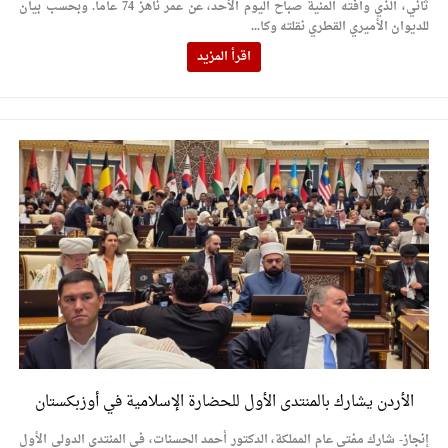
ثاني، الذي وافته المنية صباح اليوم الأحد، عن عمر ناهز 74 عاما. وبحسب بيان
للديوان الأميري القطري نقلته وكا...
اقرأ المزيد
الأردن يشارك بالمنتدى الأول للحضارة الإسلامية في أوزبكستان
إنجاز- شارك مفتي عام المملكة، الدكتور أحمد الحسنات، في المنتدى الدولي الأول