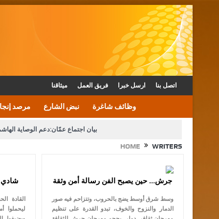
اتصل بنا
ارسل خبرا
فريق العمل
ميثاقنا
وظائف شاغرة
نبض الشارع
مرصد إنجا
بيان اجتماع عمّان:دعم الوصاية الهاش
HOME
WRITERS
دعوة المكلفين بخدمة العلم (الدفعة الثالثة) إلى مراجعة م
جرش… حين يصبح الفن رسالة أمن وثقة
شادي ا
القاضي محمود أحمد فريحات.. مبا
وسط شرق أوسط يضج بالحروب، وتتزاحم فيه صور
الدمار والنزوح والخوف، تبدو القدرة على تنظيم
ليحملوا أ
مهرجان ثقافي دولي بحجم مهرجان جرش للثقافة
ويضيفوا إل