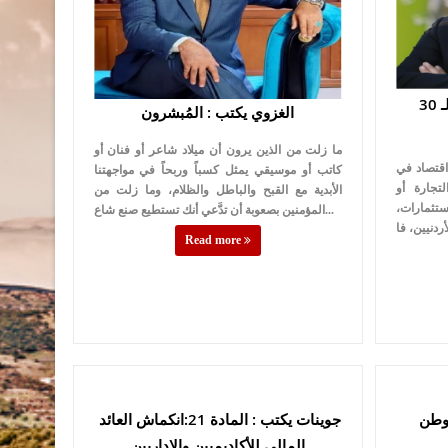
القرالة يكتب : الأردن.. بوابة لـ 30
الغزوي يكتب : المُبشرون
ما زلت من الذين يرون أن ميلاد شاعر أو فنان أو
 اقتصاد في
كاتب أو موسيقي يمثل كسباً وربحاً في مواجهتنا
تجارة أو
الأبدية مع القبح والباطل والظلام، وما زلت من
تثمارات،
المؤمنين بصعوبة أن تدَّعي أنك تستطيع صنع شاع...
Read more
لوطن
جوينات يكتب : المادة 21:انكماش العائد
المالي للأكاديميين والإداريين