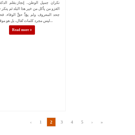
نكران جميل الوطن.. إنجاز-بقلم الدك
الغزو من يأكل من خير هذا البلد ثم ينكر 
جحد المعروف ولم يؤدِّ حقَّ الوفاء. فح
ليس مجرد كلمات تُقال، بل هو موقفٌ وسلوكٌ...
Read more
‹
1
2
3
4
5
›
»