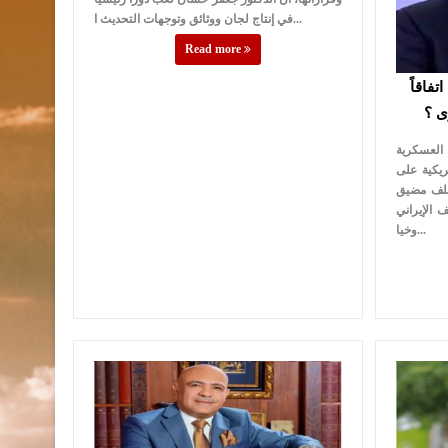
في إنتاج لجان ووثائق وتوجهات التحديث ا...
Read more
تفاقاً
ى ؟
العسكرية
ريكية على
 ملف مضيق
 الإيراني
وخيا...