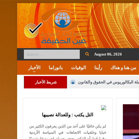
August 06, 2026
من هنا و هناك
رأينا
الوفيات
بانوراما
الأخبار
ملة البكالوريوس في الحقوق والقانون
شريط الأخبار
لنواب على شراكة فاعلة مع الإعلام
التل يكتب : وللعدالة نصيبها
لملك يلتقي مجموعة من رفاق السلاح
لم يكن خافيًا على أحد من الذين يعرفون الكثير من
فريحات.. مبارك وبكم تزهو المناصب
خبايا وخلفيات الاتجاهات في السياسة الأردنية
وقراراتها، أن الدكتور جعفر حسان لعب دورًا رئيسيًا