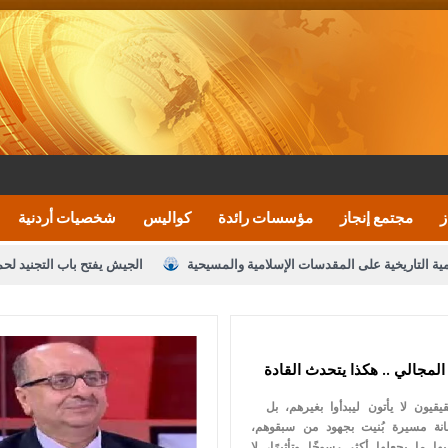
ز
مجتمع إنجاز
مؤسسات رائدة
كواليس
شخصيات أردنية
مية التاريخية على المقدسات الإسلامية والمسيحية
الجيش يفتح باب التجنيد لح
النواب يقر مشروع تعديل قانون الملكية العقارية
الأمن يتلف 16 مليون حبة كبتاجون و1480 كغم مواد مخدرة
نصة خدمة العلم
القاضي يلتقي رؤساء تحرير الصحف اليومية ويؤكد حرص مجلس ا
لمجالي .. هكذا يتحدث القادة
رك ومزيدا من التوفيق
الملك يتلقى اتصالا هاتفيا من العاهل البحريني
ا
القادة الحقيقيون لا يأتون ليبدأوا بغيرهم، بل
عارف بيك 
مانة مسيرة بُنيت بجهود من سبقوهم،
يها ما يجعلها أكثر رسوخًا وتأثيرًا، لا