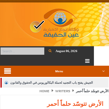
August 06, 2026
Menu
الجيش يفتح باب التجنيد لحملة البكالوريوس في الحقوق والقانون
الأرض تتوسّد حلماً أحمر
WRITERS
HOME
بيان اجتماع عمّان:دعم الوصاية الهاشمية التاريخية على المقدسات
الإسلامية والمسيحية
الأرض تتوسّد حلماً أحمر