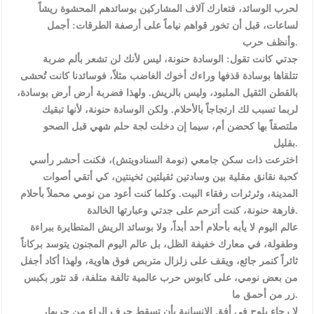
لحرب الوسائد، فتعارك آلاف المشاركين بوسائدهم المحشوة ريشاً
لساعات، قبل أن تخور قواهم نياماً على أرصفة الطرقات: أجمل
وأنظف حرب.
جدتي كانت تقول: الوسادة حنونة، ليس لأنك لن تشعر بألم ضربة
تتلقاها بوسادة قذفها وراءك أخوك الغاضب مثلاً، فوسائدنا كانت تُحشى
بالقطن الثقيل الملبود، وليس بالريش. ولهذا فضربة أرض أرض بوسادة،
لربما تسبب لك ارتجاجاً بالأحلام. ولكن الوسادة حنونة، لأنها تبقيك
ملتصقاً بها كحضن أم، سيما إن دخلت لجة حلم شهي قبل الصحو
بقليل.
اخترعت ذات سكن جامعي (نومة السنادويتش)، فكنت أحشر رأسي
كحبة نقانق مقلية بين وسادتين ثقيلتين ثخينتين، كي أتقي أصوات
المدينة، وثرثرات رفقاء البيت. وكلما كنت أعود من نومي محملاً بأحلام
فارهة حنونة، كنت أترحم على جدتي وعبارتها الخالدة.
عالم اليوم لا يأبه بأحلام أحد أبداً، ولا بوسائد الريش المتطايرة ببراءة
وطفولة، في معارك خفيفة الظل، بل عالم اليوم المجنون يتوسد بركاناً
ثائراً كنمر جائع، ويقف على زلزال متربص فوق هاوية، ولهذا أكاد أجفل
من بعض نومي، على كابوس حرب عالمية تالفة متلفة، قد تثور بكبس
زر من أحمق ما.
لا رجاء يلوح في أفق الإنسانية بأن تسقط حرف الراء من حربها،