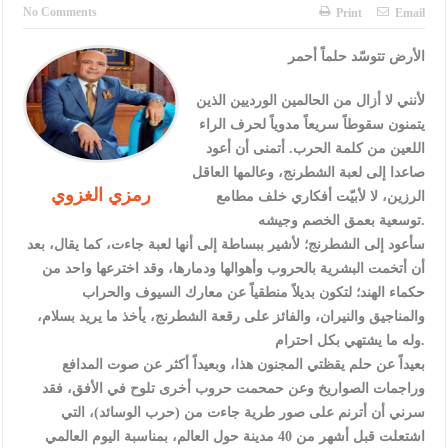
الأمن يتلف 16 مليون حبة كبتاجون و1480 كغم مواد مخدرة
No Comments
Print
Email
النواب يقر مشروع تعديل قانون الملكية العقارية
الأرض تتوسّد حلماً أحمر
القاضي يلتقي رؤساء تحرير الصحف اليومية ويؤكد حرص مجلس النواب
لأنني لا أزال من الحالمين الورديين الذين
على شراكة فاعلة مع الإعلام
يتمنون سقوطاً سريعاً مدوياً لحرف الراء
اللعين من كلمة الحرب. أتمنى أن أعود
دعوة المكلفين بخدمة العلم (الدفعة الثالثة) إلى مراجعة منصة خدمة
صاعدا إلى لعبة الشطرنج، وعالمها العاقل
رمزي الغزوي
العلم
الرزين، لا لأبيّت أفكاري خلف مطامع
توسعية بعمق الخصم وجيشه.
الملك يلتقي مجموعة من رفاق السلاح
سأعود إلى الشطرنج؛ لأشير ببساطة إلى أنها لعبة جاءت، كما يقال، بعد
أن أتخمت البشرية بالحروب وأهوالها ودمارها، وقد اخترعها واحد من
الملك يتلقى اتصالا هاتفيا من العاهل البحريني
حكماء الهند؛ لتكون بديلاً منطقياً عن معارك السيوف والحراب
القاضي محمود أحمد فريحات.. مبارك ومزيدا من التوفيق
والمناجيق والنيران، والفائز على رقعة الشطرنج، يأخذ ما يريد بسلام،
وله ما يشتهي بكل احترام.
عارف بيك فريحات.. مبارك وبكم تزهو المناصب
بعيداً عن حلم يقظتي المجنون هذا، وبعيداً أكثر عن صوت المدافع
وراجمات الصواريخ وعن حمحمت حروب أخرى تلوح في الأفق، فقد
سرني أن أترنم على صور طرية جاءت من (حرب الوسائد)، التي
اشتعلت قبل أشهر من 40 مدينة حول العالم، بمناسبة اليوم العالمي