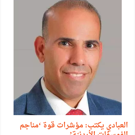
الإسلامية والمسيحية
الأمن يتلف 16 مليون حبة كبتاجون و1480 كغم مواد مخدرة
النواب يقر مشروع تعديل قانون الملكية العقارية
القاضي يلتقي رؤساء تحرير الصحف اليومية ويؤكد حرص مجلس
النواب على شراكة فاعلة مع الإعلام
دعوة المكلفين بخدمة العلم (الدفعة الثالثة) إلى مراجعة منصة خدمة
العلم
الملك يلتقي مجموعة من رفاق السلاح
الملك يتلقى اتصالا هاتفيا من العاهل البحريني
القاضي محمود أحمد فريحات.. مبارك ومزيدا من التوفيق
العبادي يكتب: مؤشرات قوة ‘مناجم