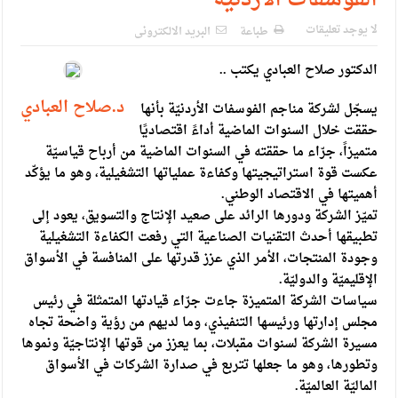
الفوسفات الأردنيّة’
لا يوجد تعليقات
طباعة
البريد الالكترونى
الدكتور صلاح العبادي يكتب ..
د.صلاح العبادي
يسجّل لشركة مناجم الفوسفات الأردنيّة بأنها
حققت خلال السنوات الماضية أداءً اقتصاديًا
متميزاً، جرّاء ما حققته في السنوات الماضية من أرباح قياسيّة
عكست قوة استراتيجيتها وكفاءة عملياتها التشغيلية، وهو ما يؤكّد
أهميتها في الاقتصاد الوطني.
تميّز الشركة ودورها الرائد على صعيد الإنتاج والتسويق، يعود إلى
تطبيقها أحدث التقنيات الصناعية التي رفعت الكفاءة التشغيلية
وجودة المنتجات، الأمر الذي عزز قدرتها على المنافسة في الأسواق
الإقليميّة والدوليّة.
سياسات الشركة المتميزة جاءت جرّاء قيادتها المتمثلة في رئيس
مجلس إدارتها ورئيسها التنفيذي، وما لديهم من رؤية واضحة تجاه
مسيرة الشركة لسنوات مقبلات، بما يعزز من قوتها الإنتاجيّة ونموها
وتطورها، وهو ما جعلها تتربع في صدارة الشركات في الأسواق
الماليّة العالميّة.