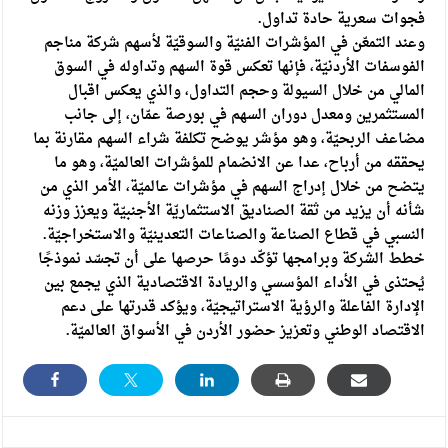
فجوات سعرية حادة تداول.
وعند التمعّن في المؤشرات الفنيّة والسوقيّة لأسهم شركة مناجم
الفوسفات الأردنيّة، فإنها تعكس قوة السهم وتداوله في السوق
المالي من خلال السيولة وحجم التداول، والذي يعكس اقبال
المستثمرين ومعدل دوران السهم في بورصة عمّان، إلى جانب
مضاعف الربحيّة، وهو مؤشر يوضح تكلفة شراء السهم مقارنة بما
يحققه من أرباح، عدا عن الانضمام للمؤشرات العالميّة، وهو ما
يتضح من خلال إدراج السهم في مؤشرات عالميّة، الأمر الذي من
شأنه أن يزيد من ثقة الصناديق الاستثماريّة الأجنبيّة ويعزز وزنه
النسبي في قطاع الصناعة والصناعات التعدينيّة والاستخراجيّة.
خطط الشركة وبرامجها تؤكّد دومًا حرصها على أن تجسّد نموذجًا
يُحتذى في الأداء المؤسسي والريادة الاقتصادية الذي يجمع بين
الإدارة الفاعلة والرؤية الاستراتيجيّة، ويؤكد قدرتها على دعم
الاقتصاد الوطني وتعزيز حضور الأردن في الأسواق العالميّة.