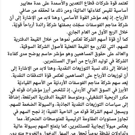
تعتمد قوة شركات قطاع التعدين والأسمدة على عدة معايير
أساسية تقيس كفاءتها الماليّة؛ ومن ذلك ما تحققه من صافي
الأرباح، إذ يُعد مؤشر القوة الأساسي؛ وهنا لابد من الإشارة إلى أنّ
شركة مناجم الفوسفات سجّلت بصفتها شركة رائدة أرباحاً قويّة،
خلال الربع الأول من العام الجاري.
كما أنّ قوّة أسهم الشركة تعكس نموها من خلال القيمة الدفترية
للسهم، التي تقارن مع القيمة الفعلية لأصول الشركة السوقيّة،
والعائد على حقوق المساهمين وهو مؤشر حاسم يوضح مدى كفاءة
الشركة في توليد الأرباح من أموال المستثمرين.
إضافة إلى ذلك نسبة التوزيعات النقدية، وهنا لابد من الإشارة إلى
أنّ توزيعات الأرباح على المساهمين تعكس قوّة التدفقات النقدية.
يُعد سهم شركة مناجم الفوسفات الأردنيّة من الأسهم القياديّة
الأبرز في السوق المالي الأردني، إذ تتلخص أبرز مؤشرات قوته في
مكرر الربحية التشغيلي، ومتوسط القيمة الدفترية المرتفعة، إضافة
إلى سياسات التوزيعات النقدية الجاذبة، والسيولة الضخمة للسهم.
ويسجل لسهم الشركة قوته من الناحية الفنية؛ إذ نجح السهم في
تجاوز مستويات المقاومة الرئيسية للمتوسطات المتحركة، مما
يعكس ميولاً إيجابية للمستثمرين، كما يتمتع السهم بسيولة عالية
وتداولات نشطة يومياً تجعل من السهل الدخول والخروج منه دون