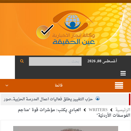
أغسطس 08, 2026
قائمة
حزب التغيير يطلق فعاليات اعمال المدرسة الحزبية..صور
الرئيسية
WRITERS
العبادي يكتب: مؤشرات قوة ‘مناجم
الجيش يفتح باب التجنيد لحملة البكالوريوس في الحقوق والقانون
الفوسفات الأردنيّة’
بيان اجتماع عمّان:دعم الوصاية الهاشمية التاريخية على المقدسات