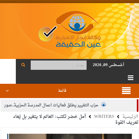
أغسطس 09, 2026
قائمة
حزب التغيير يطلق فعاليات اعمال المدرسة الحزبية..صور
الرئيسية
WRITERS
أمل خضر تكتب: العالم لا يتغير بل يُعاد
الجيش يفتح باب التجنيد لحملة البكالوريوس في الحقوق والقانون
تعريف القوة
بيان اجتماع عمّان:دعم الوصاية الهاشمية التاريخية على المقدسات