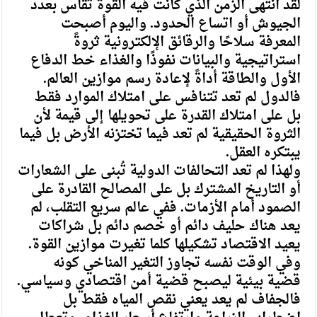
‏لقد انتهى الزمن الذي كانت فيه القوة تُقاس بعدد
الجيوش أو اتساع الحدود. واليوم أصبحت
المعرفة سلاحًا والرقائق الإلكترونية ثروةً
استراتيجية والبيانات نفوذًا والغذاء خط الدفاع
الأول والطاقة أداةً لإعادة رسم موازين العالم.
فالدول لم تعد تتنافس على امتلاك الموارد فقط
بل على امتلاك القدرة على تحويلها إلى قيمة لأن
الثروة الحقيقية لم تعد فيما تختزنه الأرض بل فيما
يبتكره العقل.
‏ولهذا لم تعد التحالفات الدولية تُبنى على الشعارات
أو التاريخ المشترك بل على المصالح القادرة على
الصمود أمام الأزمات. ففي عالم سريع التقلب، لم
يعد هناك حليف دائم أو خصم دائم بل شراكات
يعيد الاقتصاد تشكيلها كلما تغيرت موازين القوة.
‏وفي الوقت نفسه تجاوز التغير المناخي كونه
قضية بيئية ليصبح قضية أمن اقتصادي وسياسي.
فالجفاف لم يعد يعني نقص المياه فقط بل