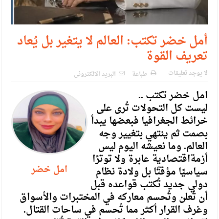
أمل خضر تكتب: العالم لا يتغير بل يُعاد
تعريف القوة
لا يوجد تعليقات
طباعة
البريد الالكترونى
‏امل خضر تكتب ..
‏ليست كل التحولات تُرى على
خرائط الجغرافيا فبعضها يبدأ
بصمت ثم ينتهي بتغيير وجه
العالم. وما نعيشه اليوم ليس
أزمةاقتصادية عابرة ولا توترًا
امل خضر
سياسيًا مؤقتًا بل ولادة نظام
دولي جديد تُكتب قواعده قبل
أن تُعلن وتُحسم معاركه في المختبرات والأسواق
وغرف القرار أكثر مما تُحسم في ساحات القتال.