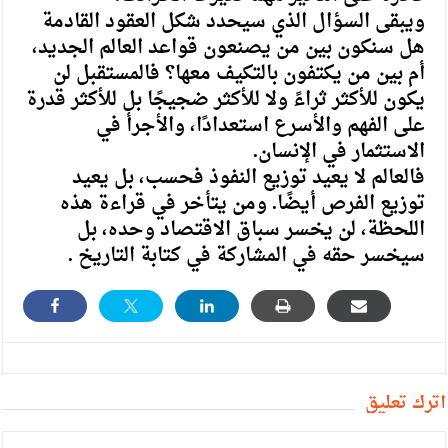
‏ويبقى السؤال الذي سيحدد شكل العقود القادمة
هل سنكون بين من يصنعون قواعد العالم الجديد،
أم بين من يكتفون بالتكيف معها؟ فالمستقبل لن
يكون للأكثر ثراءً ولا للأكثر ضجيجًا بل للأكثر قدرة
على الفهم والأسرع استعدادًا، والأجرأ في
الاستثمار في الإنسان.
‏فالعالم لا يعيد توزيع النفوذ فحسب، بل يعيد
توزيع الفرص أيضًا. ومن يتأخر في قراءة هذه
اللحظة، لن يخسر سباق الاقتصاد وحده، بل
سيخسر حقه في المشاركة في كتابة التاريخ .
أترك تعليق