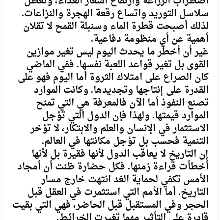
اضطراب الزراعة وارتفاع أسعار الغذاء، وتعطل
سلاسل التوريد واتساع رقعة الهجرة والنزاعات.
لذلك أصبحت قطرة الماء وسنبلة القمح لا تقلان
أهمية عن أي منظومة دفاعية.
‏غير أن أخطر ما يحدث اليوم ليس تغير موازين
القوى بل تغير قواعد اللعبة نفسها. ففي الماضي
كان الصراع على امتلاك الثروة أما اليوم فهو على
القدرة على إنتاجها وتجديدها. وكانت الموارد
تصنع النفوذ أما الآن فالمعرفة هي التي تمنح
الموارد قيمتها. ولهذا فإن الدول التي تؤجل
الاستثمار في الإنسان والعلم والابتكار، لا تؤخر
التنمية فحسب بل تؤجل مكانتها في العالم.
‏إن التاريخ لا يعاقب الدول لأنها فقيرة بل لأنها
أخطأت قراءة زمنها. فكل حضارة ظنت أن أمجاد
الأمس تكفي لحماية الغد انتهت خارج مسار
التاريخ. أما الأمم التي استثمرت في العقل قبل
الحجر وفي المستقبل قبل الحاضر، فهي التي بقيت
قادرة على التأثير مهما تغيرت الخرائط.