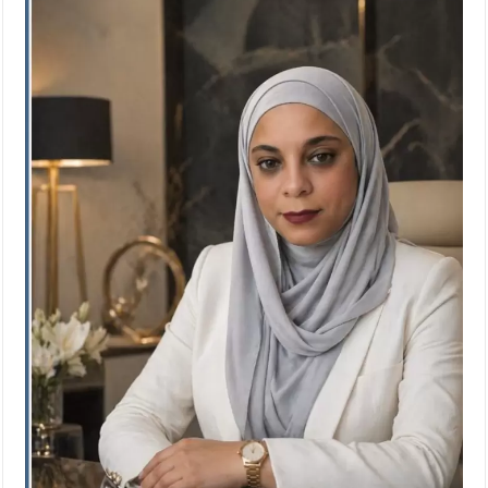
الإسلامية والمسيحية
الأمن يتلف 16 مليون حبة كبتاجون و1480 كغم مواد مخدرة
النواب يقر مشروع تعديل قانون الملكية العقارية
القاضي يلتقي رؤساء تحرير الصحف اليومية ويؤكد حرص مجلس
النواب على شراكة فاعلة مع الإعلام
دعوة المكلفين بخدمة العلم (الدفعة الثالثة) إلى مراجعة منصة خدمة
العلم
الملك يلتقي مجموعة من رفاق السلاح
الملك يتلقى اتصالا هاتفيا من العاهل البحريني
القاضي محمود أحمد فريحات.. مبارك ومزيدا من التوفيق