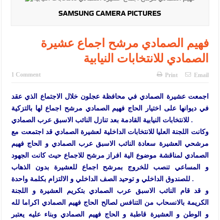
الإسلامية والمسيحية
SAMSUNG CAMERA PICTURES
الأمن يتلف 16 مليون حبة كبتاجون و1480 كغم مواد مخدرة
فهيم الصمادي مرشح اجماع عشيرة
النواب يقر مشروع تعديل قانون الملكية العقارية
الصمادي للانتخابات النيابية
القاضي يلتقي رؤساء تحرير الصحف اليومية ويؤكد حرص مجلس النواب
1 Comment
Print
Email
على شراكة فاعلة مع الإعلام
دعوة المكلفين بخدمة العلم (الدفعة الثالثة) إلى مراجعة منصة خدمة
اجمعت عشيرة الصمادي في محافظة عجلون خلال الاجتماع الذي عقد
في ديوانها على اختيار الحاج فهيم الصمادي مرشح اجماع لها بالتزكية
العلم
للانتخابات النيابية القادمة بعد تنازل النائب الاسبق عرب الصمادي .
وكانت اللجنة العليا للانتخابات الداخلية لعشيرة الصمادي قد اجتمعت مع
الملك يلتقي مجموعة من رفاق السلاح
مرشحي العشيرة سعادة النائب الاسبق عرب الصمادي و الحاج فهيم
الملك يتلقى اتصالا هاتفيا من العاهل البحريني
الصمادي لمناقشة موضوع الية افراز مرشح للاجماع حيث كانت الجهود
و المساعي تنصب للخروج بمرشح اجماع للعشيرة بدون الذهاب
القاضي محمود أحمد فريحات.. مبارك ومزيدا من التوفيق
للصندوق الداخلي و توحيد الصف الداخلي و الالتزام بكلمة واحدة .
و قد قام النائب الاسبق عرب الصمادي بتكريم العشيرة و اللجنة
الكريمة بالانسحاب من التنافس لصالح الحاج فهيم الصمادي اكراما لله
و الوطن و العشيرة قاطبة و الحاج فهيم الصمادي وبناء عليه يعتبر