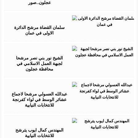
عجلون..صور
July
20,
2016
سلمان القضاة مرشح الدائرة
الاولى في عمان
July
20,
2016
الشيخ نور بني نصر مرشحا
لجبهة العمل الاسلامي في
محافظة عجلون
July
23,
2016
عبدالله العسولي مرشحا لاجماع
عشائر الوسط في لواء كفرنجة
للانتخابات النيابية
July
25,
2016
المهندس كمال ايوب يترشح
للانتخابات النيابية