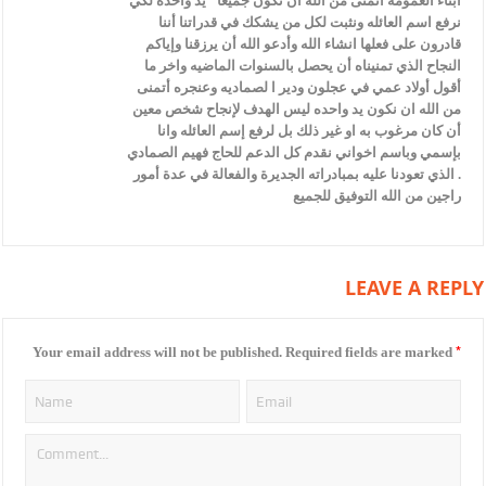
أبناء العمومه اتمنى من الله ان نكون جميعا” يد واحده لكي
نرفع اسم العائله ونثبت لكل من يشكك في قدراتنا أننا
قادرون على فعلها انشاء الله وأدعو الله أن يرزقنا وإياكم
النجاح الذي تمنيناه أن يحصل بالسنوات الماضيه واخر ما
أقول أولاد عمي في عجلون ودير ا لصماديه وعنجره أتمنى
من الله ان نكون يد واحده ليس الهدف لإنجاح شخص معين
أن كان مرغوب به او غير ذلك بل لرفع إسم العائله وانا
بإسمي وباسم اخواني نقدم كل الدعم للحاج فهيم الصمادي
الذي تعودنا عليه بمبادراته الجديرة والفعالة في عدة أمور .
راجين من الله التوفيق للجميع
LEAVE A REPLY
*
Your email address will not be published.
Required fields are marked