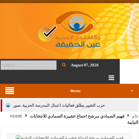
August 07, 2026
Menu
حزب التغيير يطلق فعاليات اعمال المدرسة الحزبية..صور
عام
فهيم الصمادي مرشح اجماع عشيرة الصمادي للانتخابات
HOME
الجيش يفتح باب التجنيد لحملة البكالوريوس في الحقوق والقانون
النيابية
بيان اجتماع عمّان:دعم الوصاية الهاشمية التاريخية على المقدسات