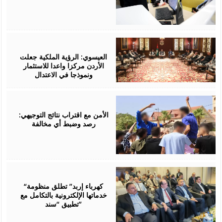
August
06,
2026
العيسوي: الرؤية الملكية جعلت
الأردن مركزا واعدا للاستثمار
ونموذجا في الاعتدال
August
06,
2026
الأمن مع اقتراب نتائج التوجيهي:
رصد وضبط أي مخالفة
August
06,
2026
“كهرباء إربد” تطلق منظومة
خدماتها الإلكترونية بالتكامل مع
تطبيق “سند”