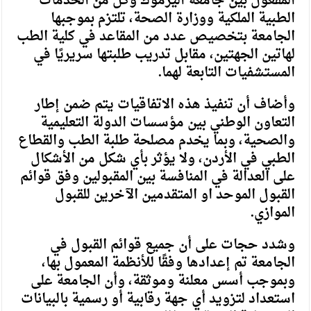
المفعول بين جامعة اليرموك وكلٍّ من الخدمات
الطبية الملكية ووزارة الصحة، تلتزم بموجبها
الجامعة بتخصيص عدد من المقاعد في كلية الطب
لهاتين الجهتين، مقابل تدريب طلبتها سريريًا في
المستشفيات التابعة لهما.
وأضاف أن تنفيذ هذه الاتفاقيات يتم ضمن إطار
التعاون الوطني بين مؤسسات
الدولة
التعليمية
والصحية، وبما يخدم مصلحة طلبة الطب والقطاع
الطبي في الأردن، ولا يؤثر بأي شكل من الأشكال
على العدالة في المنافسة بين المقبولين وفق قوائم
القبول الموحد او المتقدمين الآخرين للقبول
الموازي.
وشدد حجات على أن جميع قوائم القبول في
الجامعة تم إعدادها وفقًا للأنظمة المعمول بها،
وبموجب أسس معلنة وموثقة، وأن الجامعة على
استعداد لتزويد أي جهة رقابية أو رسمية بالبيانات