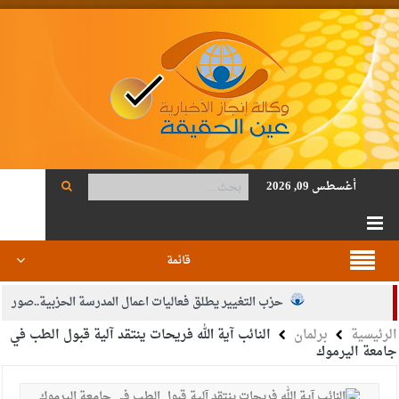
أغسطس 09, 2026
قائمة
حزب التغيير يطلق فعاليات اعمال المدرسة الحزبية..صور
الرئيسية
برلمان
النائب آية الله فريحات ينتقد آلية قبول الطب في
الجيش يفتح باب التجنيد لحملة البكالوريوس في الحقوق والقانون
جامعة اليرموك
بيان اجتماع عمّان:دعم الوصاية الهاشمية التاريخية على المقدسات