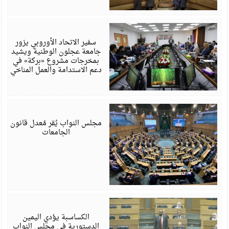
ي
6
سفير الاتحاد الأوروبي يزور
جامعة عجلون الوطنية ويشيد
بمخرجات مشروع «بركة» في
دعم الاستدامة والعمل المناخي
ي
6
مجلس النواب يُقر مُعدل قانون
الجامعات
ي
6
الكساسبة يؤدي اليمين
الدستورية في مجلس النواب