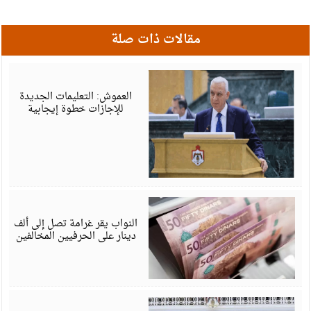
مقالات ذات صلة
أ
6
العموش: التعليمات الجديدة
للإجازات خطوة إيجابية
ي
6
النواب يقر غرامة تصل إلى ألف
دينار على الحرفيين المخالفين
ي