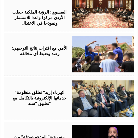
August
06,
2026
العيسوي: الرؤية الملكية جعلت
الأردن مركزا واعدا للاستثمار
ونموذجا في الاعتدال
August
06,
2026
الأمن مع اقتراب نتائج التوجيهي:
رصد وضبط أي مخالفة
August
06,
2026
“كهرباء إربد” تطلق منظومة
خدماتها الإلكترونية بالتكامل مع
تطبيق “سند”
August
06,
2026
مسرحية” المدعو صدفة” من