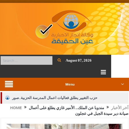
August 07, 2026
Menu
حزب التغيير يطلق فعاليات اعمال المدرسة الحزبية..صور
آخر الأخبار
مندوبا عن الملك.. الأمير غازي يطلع على أعمال
HOME
الجيش يفتح باب التجنيد لحملة البكالوريوس في الحقوق والقانون
صيانة دير سيدة الجبل في عجلون
بيان اجتماع عمّان:دعم الوصاية الهاشمية التاريخية على المقدسات