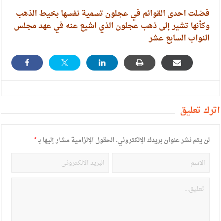
الإسلامية والمسيحية
فضلت احدى القوائم في عجلون تسمية نفسها بخيط الذهب
الأمن يتلف 16 مليون حبة كبتاجون و1480 كغم مواد مخدرة
وكأنها تشير إلى ذهب عجلون الذي اشيع عنه في عهد مجلس
النواب السابع عشر
النواب يقر مشروع تعديل قانون الملكية العقارية
القاضي يلتقي رؤساء تحرير الصحف اليومية ويؤكد حرص مجلس
النواب على شراكة فاعلة مع الإعلام
دعوة المكلفين بخدمة العلم (الدفعة الثالثة) إلى مراجعة منصة خدمة
أترك تعليق
العلم
الملك يلتقي مجموعة من رفاق السلاح
لن يتم نشر عنوان بريدك الإلكتروني.
الحقول الإلزامية مشار إليها بـ
*
الملك يتلقى اتصالا هاتفيا من العاهل البحريني
القاضي محمود أحمد فريحات.. مبارك ومزيدا من التوفيق