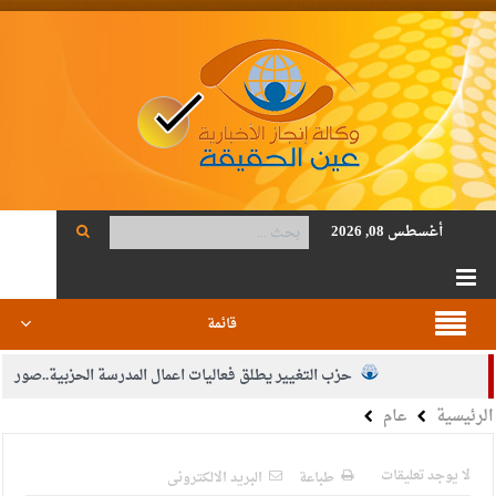
أغسطس 08, 2026
قائمة
حزب التغيير يطلق فعاليات اعمال المدرسة الحزبية..صور
الرئيسية
عام
الجيش يفتح باب التجنيد لحملة البكالوريوس في الحقوق والقانون
بيان اجتماع عمّان:دعم الوصاية الهاشمية التاريخية على المقدسات
لا يوجد تعليقات
طباعة
البريد الالكترونى