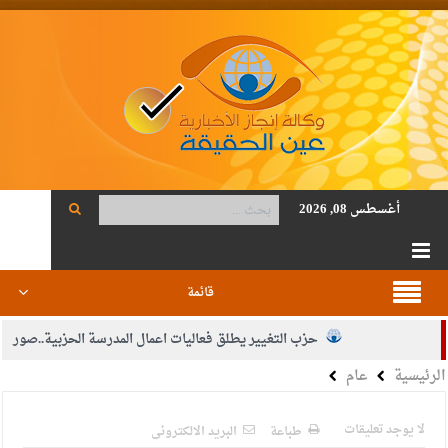
أغسطس 08, 2026
قائمة
حزب التغيير يطلق فعاليات اعمال المدرسة الحزبية..صور
الرئيسية
عام
الجيش يفتح باب التجنيد لحملة البكالوريوس في الحقوق والقانون
بيان اجتماع عمّان:دعم الوصاية الهاشمية التاريخية على المقدسات
لا يوجد تعليقات
طباعة
البريد الالكترونى