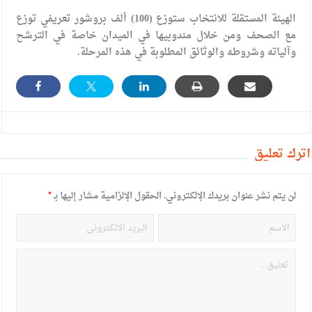
الإسلامية والمسيحية
الهيئة المستقلة للانتخاب ستوزع (100) ألف بروشور تعريفي توزع
الأمن يتلف 16 مليون حبة كبتاجون و1480 كغم مواد مخدرة
مع الصحف ومن خلال مندوبيها في الميدان خاصة في الترشح
وآلياته وشروطه والوثائق المطلوبة في هذه المرحلة.
النواب يقر مشروع تعديل قانون الملكية العقارية
القاضي يلتقي رؤساء تحرير الصحف اليومية ويؤكد حرص مجلس
النواب على شراكة فاعلة مع الإعلام
دعوة المكلفين بخدمة العلم (الدفعة الثالثة) إلى مراجعة منصة خدمة
أترك تعليق
العلم
الملك يلتقي مجموعة من رفاق السلاح
لن يتم نشر عنوان بريدك الإلكتروني.
الحقول الإلزامية مشار إليها بـ
*
الملك يتلقى اتصالا هاتفيا من العاهل البحريني
القاضي محمود أحمد فريحات.. مبارك ومزيدا من التوفيق