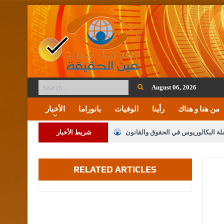
August 06, 2026
من هنا و هناك
رأينا
الوفيات
بانوراما
الأخبار
ملة البكالوريوس في الحقوق والقانون
شريط الأخبار
RELATED ARTICLES
لنواب على شراكة فاعلة مع الإعلام
لملك يلتقي مجموعة من رفاق السلاح
فريحات.. مبارك وبكم تزهو المناصب