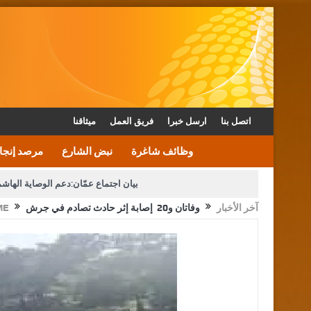
اتصل بنا
ارسل خبرا
فريق العمل
ميثاقنا
وظائف شاغرة
نبض الشارع
مرصد إنجا
بيان اجتماع عمّان:دعم الوصاية الهاش
آخر الأخبار
وفاتان و20 إصابة إثر حادث تصادم في جرش
ME
دعوة المكلفين بخدمة العلم (الدفعة الثالثة) إلى مراجعة م
القاضي محمود أحمد فريحات.. مبا