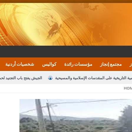
ز
مجتمع إنجاز
مؤسسات رائدة
كواليس
شخصيات أردنية
مية التاريخية على المقدسات الإسلامية والمسيحية
الجيش يفتح باب التجنيد لح
HO
النواب يقر مشروع تعديل قانون الملكية العقارية
الأمن يتلف 16 مليون حبة كبتاجون و1480 كغم مواد مخدرة
نصة خدمة العلم
القاضي يلتقي رؤساء تحرير الصحف اليومية ويؤكد حرص مجلس ا
رك ومزيدا من التوفيق
الملك يتلقى اتصالا هاتفيا من العاهل البحريني
ا
عارف بيك 