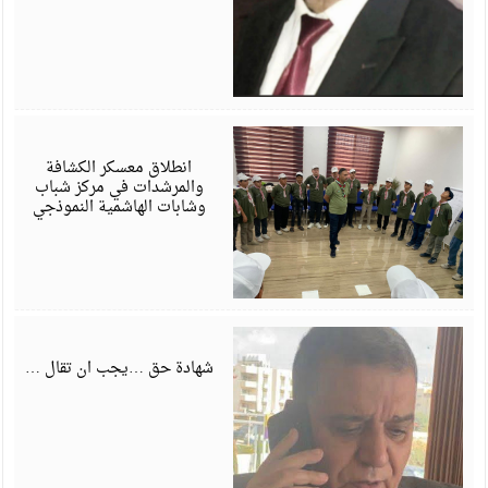
أ
6
انطلاق معسكر الكشافة
والمرشدات في مركز شباب
وشابات الهاشمية النموذجي
ي
6
شهادة حق …يجب ان تقال …