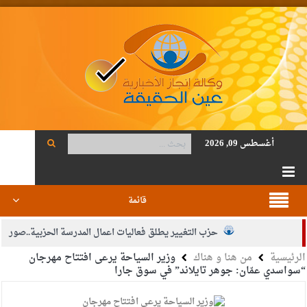
أغسطس 09, 2026
قائمة
حزب التغيير يطلق فعاليات اعمال المدرسة الحزبية..صور
الرئيسية
من هنا و هناك
وزير السياحة يرعى افتتاح مهرجان
الجيش يفتح باب التجنيد لحملة البكالوريوس في الحقوق والقانون
“سواسدي عمّان: جوهر تايلاند” في سوق جارا
بيان اجتماع عمّان:دعم الوصاية الهاشمية التاريخية على المقدسات