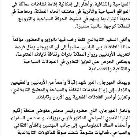
السياحية والثقافية. وأشار إلى إمكانية إقامة نشاطات مماثلة في
المواقع السياحية والأثرية في مختلف أنحاء المملكة، وبخاصة في
مدينة البترا، بما يسهم في تنشيط الحركة السياحية والترويج
للمملكة كوجهة عالمية متميزة.
وألقى السفير التايلاندي كلمة رحّب فيها بالوزير والحضور، مؤكداً
متانة العلاقات بين البلدين، مشيراً إلى أن المهرجان يمثل فرصة
لتعريف الأردنيين وزوار المملكة بتراث وثقافة تايلاند المتنوعة،
ويعكس الحرص على تعزيز التعاون في المجالات السياحية
والثقافية والاقتصادية.
ويهدف المهرجان، الذي شهد إقبالاً واسعاً من الأردنيين والمقيمين
والزوار، إلى إبراز مقومات الثقافة والسياحة والمطبخ التايلاندي،
وتعزيز أواصر العلاقات الشعبية بين الأردن وتايلاند.
وتخلل المهرجان، الذي حضره رئيس مجلس مفوضي سلطة إقليم
البترا التنموي السياحي الدكتور فارس بريزات، و عدد من السفراء
وأعضاء السلك الدبلوماسي، إلى جانب المهتمين بالشأن الثقافي
والسياحي، فعاليات متنوعة شملت سوقاً للمأكولات التايلاندية