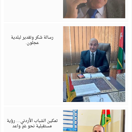
ي
6
رسالة شكر وتقدير لبلدية
عجلون.
ي
6
تمكين الشباب الأردني… رؤية
مستقبلية نحو غدٍ واعد