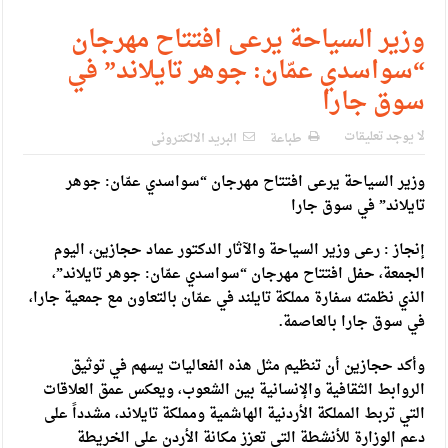
الإسلامية والمسيحية
وزير السياحة يرعى افتتاح مهرجان
الأمن يتلف 16 مليون حبة كبتاجون و1480 كغم مواد مخدرة
“سواسدي عمّان: جوهر تايلاند” في
النواب يقر مشروع تعديل قانون الملكية العقارية
سوق جارا
القاضي يلتقي رؤساء تحرير الصحف اليومية ويؤكد حرص مجلس
لا يوجد تعليقات
طباعة
البريد الالكترونى
النواب على شراكة فاعلة مع الإعلام
وزير السياحة يرعى افتتاح مهرجان “سواسدي عمّان: جوهر
دعوة المكلفين بخدمة العلم (الدفعة الثالثة) إلى مراجعة منصة خدمة
تايلاند” في سوق جارا
العلم
إنجاز : رعى وزير السياحة والآثار الدكتور عماد حجازين، اليوم
الملك يلتقي مجموعة من رفاق السلاح
الجمعة، حفل افتتاح مهرجان “سواسدي عمّان: جوهر تايلاند”،
الذي نظمته سفارة مملكة تايلند في عمّان بالتعاون مع جمعية جارا،
الملك يتلقى اتصالا هاتفيا من العاهل البحريني
في سوق جارا بالعاصمة.
القاضي محمود أحمد فريحات.. مبارك ومزيدا من التوفيق
وأكد حجازين أن تنظيم مثل هذه الفعاليات يسهم في توثيق
الروابط الثقافية والإنسانية بين الشعوب، ويعكس عمق العلاقات
التي تربط المملكة الأردنية الهاشمية ومملكة تايلاند، مشدداً على
دعم الوزارة للأنشطة التي تعزز مكانة الأردن على الخريطة