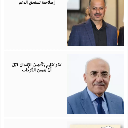
إصلاحية تستحق الدعم
July
25,
2026
نَحْوَ تَعْلِيمٍ يَكْتَشِفُ الإِنْسَانَ قَبْلَ
أَنْ يَقِيسَ الدَّرَجَاتِ
July
25,