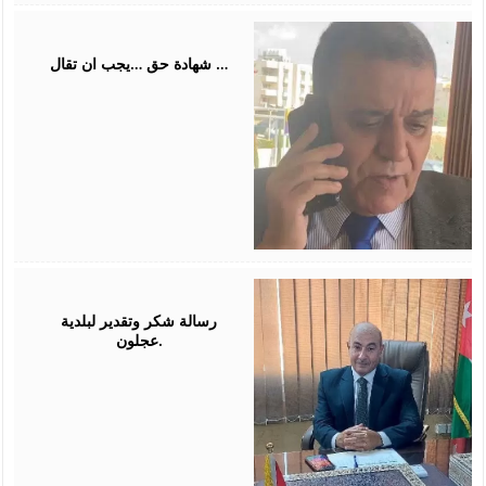
July
31,
2026
شهادة حق …يجب ان تقال …
July
26,
2026
رسالة شكر وتقدير لبلدية
عجلون.