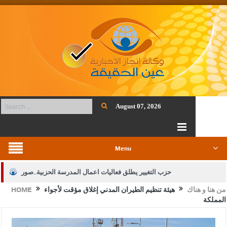
August 07, 2026
Menu
حزب التغيير يطلق فعاليات اعمال المدرسة الحزبية..صور
من هنا و هناك
هيئة تنظيم الطيران المدني إغلاق مؤقت لأجواء
HOME
الجيش يفتح باب التجنيد لحملة البكالوريوس في الحقوق والقانون
المملكة
بيان اجتماع عمّان:دعم الوصاية الهاشمية التاريخية على المقدسات