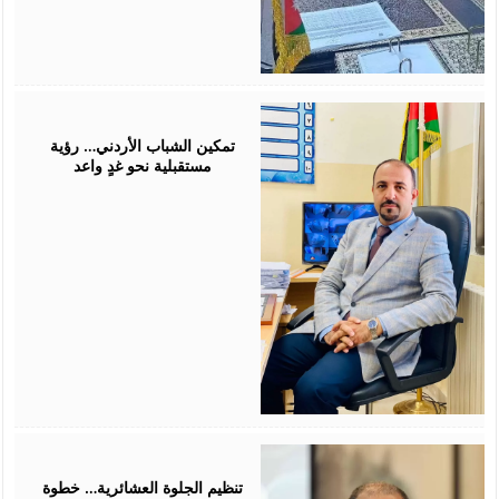
July
26,
2026
تمكين الشباب الأردني… رؤية
مستقبلية نحو غدٍ واعد
July
25,
2026
تنظيم الجلوة العشائرية… خطوة