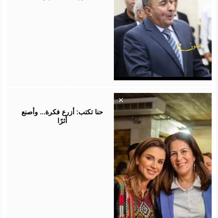
August
05,
2026
حنا تكتب: أزرع فكرة… وأصنع
أثرًا