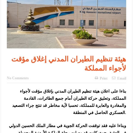
الإسلامية والمسيحية
الأمن يتلف 16 مليون حبة كبتاجون و1480 كغم مواد مخدرة
النواب يقر مشروع تعديل قانون الملكية العقارية
القاضي يلتقي رؤساء تحرير الصحف اليومية ويؤكد حرص مجلس النواب
على شراكة فاعلة مع الإعلام
هيئة تنظيم الطيران المدني إغلاق مؤقت
دعوة المكلفين بخدمة العلم (الدفعة الثالثة) إلى مراجعة منصة خدمة
لأجواء المملكة
العلم
No Comments
Print
Email
الملك يلتقي مجموعة من رفاق السلاح
بناءا على اعلان هيئة تنظيم الطيران المدني بإغلاق مؤقت لأجواء
الملك يتلقى اتصالا هاتفيا من العاهل البحريني
المملكة، وتعليق حركة الطيران أمام جميع الطائرات، القادمة
القاضي محمود أحمد فريحات.. مبارك ومزيدا من التوفيق
والمغادرة والعابرة للمملكة، تحسبا لأية مخاطر قد تنتج جراء التصعيد
العسكري الحاصل في المنطقة.
وبناءا عليه فقد توقفت الحركة الجوية في مطار الملك الحسين الدولي
في العقبة، حيث كانت قد وصلت رحلة الملكية الأردنية المجدولة