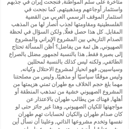
متأخرة على سلم المواطنة, فنجحت إيران في جذبهم
واستثمار أوجاعهم ومذهبيتهم, كما نجحت في
استثمار الموقف الرسمي العربي من القضية
الفلسطينية ومقاومتها لجذب أنصار لها من المذهب
المقابل. كل هذا حصل فعلًا, ولكن السؤال في لحظة
الصدام التاريخي بين المشروع الإيراني والمشروع
الصهيوني, هل ثمة من يفاضل؟ أظن المسألة تحتاج
إلى بصيرة فقط, هذا بالنسبة لجمهور مضلل بالصراع
الطائفي, ولكنه ليس كذلك بالنسبة لمحللين
وسياسيين, فهو انحياز لمشروع الاحتلال وكيانه,
وليس موقفًا سياسيًا أو مذهبيًا, وليس من مصلحتنا
مهما بلغ حجم الخلاف مع طهران تمني هزيمتها من
المشروع الصهيوني خشية من تمذهب المنطقة أو
أهلها, فهناك من يطالب طهران بالاعتذار عن
مواجهتها للكيان الصهيوني, وهذا غير جائز حتى لو
كان صدام طهران والكيان لحسابات تهم طهران
نفسها وتخدم مشروعها الذاتي, وعلينا أن نسأل أين