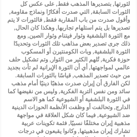
لثورتها, بتصديرها المذهب فقط, على عكس كل
الثورات السابقة, التي صدرت أفكارًا ونماذج مقاومة,
وأقول صدرت من باب المقاربة فقط, فالثورات لا يتم
تصديرها بل يتم استلهام تجاربها, وهكذا كان الحال,
مع الثورة البلشفية وثوار فيتنام وثوار الصين, ومع
ذلك جرى تصدير بعض مذاهب تلك الثورات وتحديدًا
الثورة البلشفية, وبات الكومنتيرن أو المسكوب
حوزة فكرية, تُلهم الكثير من الثوار, وتم تشكيل حلف
عالمي لمواجهتها, أي أن الثورة الإيرانية لم تأت بجديد
من حيث تصدير المذهب, قياسًا بالثورات السابقة.
لكن الفارق أن إيران صدرت مذهبًا دينيًا أمام مذهب
سائد ومن نفس التربة الفكرية, وليس من نقيضها كما
في الثورة البلشفية أو الشيوعية كما هو الاسم
الدارج, وتحالفت أو وظفت الأنظمة الحوزات الدينية
ضد الشيوعية, فيما كان شكل العلاقة في مواجهة
مذهبية إيران مختلفًا نسبيًا, فثمة تكوينات عربية
تشارك إيران مذهبيتها, وكانوا يقبعون في درجات