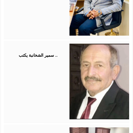
August
03,
2026
سمير الشخانبة يكتب ..
August
01,