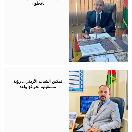
عجلون.
July
26,
2026
تمكين الشباب الأردني… رؤية
مستقبلية نحو غدٍ واعد