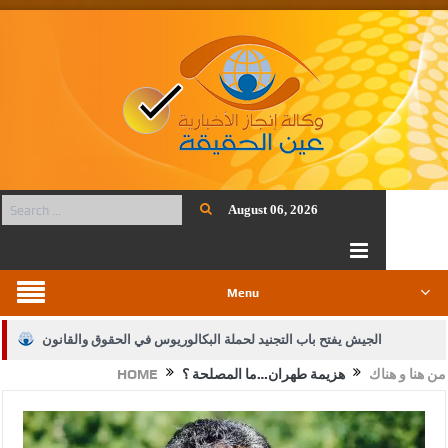
August 06, 2026
Menu
الجيش يفتح باب التجنيد لحملة البكالوريوس في الحقوق والقانون
من هنا و هناك
هزيمة طهران…ما المصلحة ؟
HOME
بيان اجتماع عمّان:دعم الوصاية الهاشمية التاريخية على المقدسات
الإسلامية والمسيحية