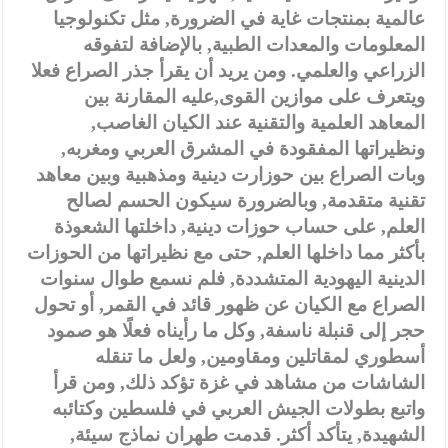
عالمية بمنتجات غاية في الضرورة, مثل تكنولوجيا
المعلومات والمعدات الطبية, بالإضافة لتفوقه
الزراعي والعلمي. ومن يريد أن يقرأ جذر الصراع فعلا
ويتعرف على موازين القوى,عليه المقارنة بين
المعاهد العلمية والتقنية عند الكيان الغاصب,
ونظيراتها المفقودة في المشرق العربي ومغربه,
وبات الصراع بين حوزارت دينية ومذهبية وبين معاهد
تقنية متقدمة, وبالضرورة سيكون الحسم لصالح
العلم, على حساب حوزات دينية, داخلتها الشعوذة
بأكثر مما داخلها العلم, حتى مع نظيراتها من الحوزات
الدينية اليهودية المتشددة, فلم نسمع طوال سنوات
الصراع مع الكيان عن ظهور قائد في القمر, أو تحول
حجر إلى قنبلة ناسفة, وكل ما رأيناه فعلًا هو صمود
أسطوري لمقاتلين ومقاومين, ولعل ما تنقله
الشاشات من مشاهد في غزة تؤكد ذلك, ومن قرأ
واتبع بطولات الجيش العربي في فلسطين وكتائبه
الشهيدة, يتأكد أكثر. قدمت طهران نماذج سيئة,