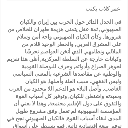
عمر كلاب يكتب
في الجدل الدائر حول الحرب بين إيران والكيان
الصهيوني, ثمة عقل يتمنى هزيمة طهران للخلاص من
شرورها, وكأن الكيان الصهيوني واحة أمن وسلام
على المشرق العربي, والخطر الوحيد قادم من
الملالي ونظامهم, الذي أثخن العواصم تحرشًا
وكيانات خارجة عن السلطة المركزية, أظن هذا تقزيم
لجوهر الصراع وأدواته, وحرف للبوصلة القومية
والوطنية عن مقاصدها الشرعية بالمعنى السياسي
وليس الفقهي. سبب العلة وأصلها, هو الكيان
الغاصب, وأصل البلاء هو الدعم اللا محدود من الغرب
وسيدته واشنطن للكيان, وتوفير كل أسباب القوة
والتفوق على دول الإقليم مجتمعة, وهذا لا يعني أن
المؤسسة الصهيونية لم تعمل وفق مشروع طويل
المدى لبقاء أسباب القوة, فالكيان الصهيوني نجح في
توفير منعة اقتصادية ذاتية, فهو يسيطر على أسواق