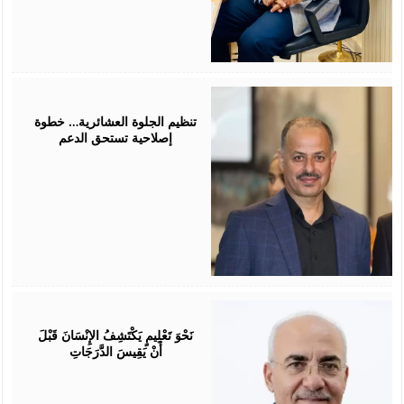
July
25,
2026
تنظيم الجلوة العشائرية… خطوة
إصلاحية تستحق الدعم
July
25,
2026
نَحْوَ تَعْلِيمٍ يَكْتَشِفُ الإِنْسَانَ قَبْلَ
أَنْ يَقِيسَ الدَّرَجَاتِ