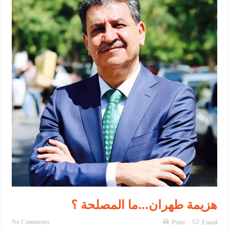
الأمن يتلف 16 مليون حبة كبتاجون و1480 كغم مواد مخدرة
النواب يقر مشروع تعديل قانون الملكية العقارية
القاضي يلتقي رؤساء تحرير الصحف اليومية ويؤكد حرص مجلس النواب
على شراكة فاعلة مع الإعلام
دعوة المكلفين بخدمة العلم (الدفعة الثالثة) إلى مراجعة منصة خدمة
العلم
الملك يلتقي مجموعة من رفاق السلاح
الملك يتلقى اتصالا هاتفيا من العاهل البحريني
القاضي محمود أحمد فريحات.. مبارك ومزيدا من التوفيق
عارف بيك فريحات.. مبارك وبكم تزهو المناصب
هزيمة طهران…ما المصلحة ؟
No Comments
Print
Email