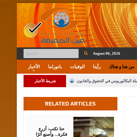
August 06, 2026
من هنا و هناك
رأينا
الوفيات
بانوراما
الأخبار
ملة البكالوريوس في الحقوق والقانون
شريط الأخبار
RELATED ARTICLES
لنواب على شراكة فاعلة مع الإعلام
لملك يلتقي مجموعة من رفاق السلاح
August
05,
2026
فريحات.. مبارك وبكم تزهو المناصب
حنا تكتب: أزرع
فكرة… وأصنع أثرًا