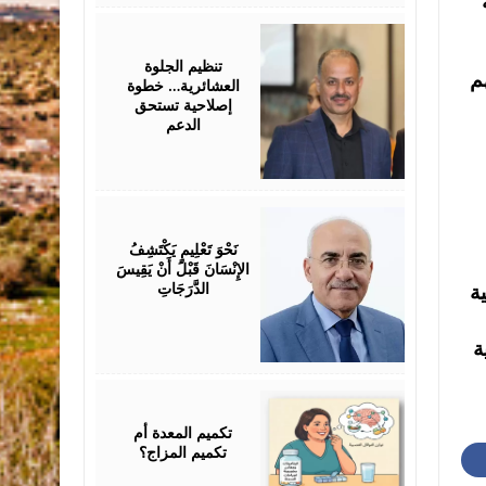
July
25,
2026
تنظيم الجلوة
م
العشائرية… خطوة
إصلاحية تستحق
الدعم
July
25,
2026
نَحْوَ تَعْلِيمٍ يَكْتَشِفُ
الإِنْسَانَ قَبْلَ أَنْ يَقِيسَ
الدَّرَجَاتِ
ة
ة
July
25,
2026
تكميم المعدة أم
تكميم المزاج؟