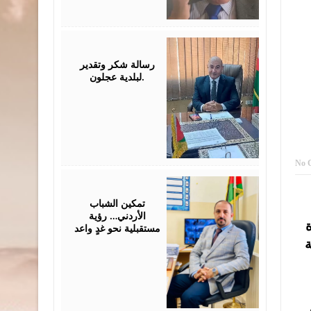
July
26,
2026
رسالة شكر وتقدير
لبلدية عجلون.
No 
July
26,
2026
تمكين الشباب
الأردني… رؤية
ة
مستقبلية نحو غدٍ واعد
ة