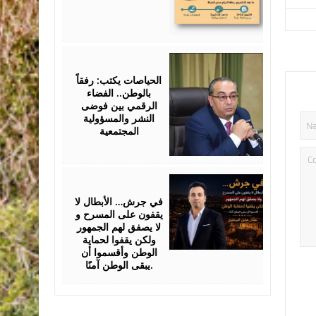
July
25,
2026
الحياصات يكتب: رفقاً
بالوطن.. الفضاء
الرقمي بين فوضى
النشر والمسؤولية
المجتمعية
July
24,
2026
في جرش… الأبطال لا
يقفون على المسرح و
لا يصفق لهم الجمهور
ولكن يقفوا لحماية
الوطن وأقسموا أن
يبقى الوطن آمنًا.