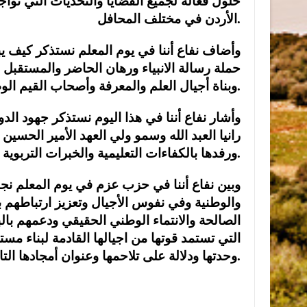
حلول فعالة لجميع القضايا والتحديات التي توا
الأردن في مختلف المحافل.
وأضاف نفاع أننا في يوم المعلم نستذكر كيف ي
حملة رسالة الانبياء ورهان الحاضر والمستقبل
وبناة أجيال العلم والمعرفة وأصحاب القيم الوطنية والاخلاقية والثوابت الراسخة لبناء الوطن ومستقبلة.
وأشار نفاع أننا في هذا اليوم نستذكر جهود الدولة
رانيا العبد الله وسمو ولي العهد الأمير الحسين
ورفدها بالكفاءات التعليمية والخبرات التربوية القادرة على التميز والإبداع.
وبين نفاع أننا في حزب عزم في يوم المعلم نجدد
والوطنية وفي نفوس الأجيال وتعزيز ارتباطهم ب
الصالحة والانتماء الوطني الحقيقي ودعمهم بالب
التي تستمد قوتها من اجيالها القادمة لبناء 
وحدتها ودلالة على تلاحمها وعنوان أمجادها التاريخية.