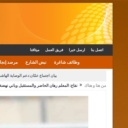
اتصل بنا
ارسل خبرا
فريق العمل
ميثاقنا
وظائف شاغرة
نبض الشارع
مرصد إنجا
بيان اجتماع عمّان:دعم الوصاية الهاش
من هنا و هناك
نفاع: المعلم رهان الحاضر والمستقبل وباني نهضة
دعوة المكلفين بخدمة العلم (الدفعة الثالثة) إلى مراجعة م
القاضي محمود أحمد فريحات.. مبا