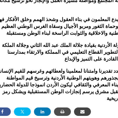
جه المجتمع ومواصلة مسيرة العمل والإنجاز نحو ترسيخ مكانة
بدع المعلمون في بناء العقول وشحذ الهمم وخلق الأفكار فه
 وحماة الثغور ومربو الأجيال وسقاة الغرس الوطني العظيم
 الأردنية بقيادة جلالة الملك عبد الله الثاني وجلالة الملكة
 لتطوير القطاع التعليمي في المملكة والارتقاء بمدارسنا
 تقديرنا وامتنانا لمعلمينا ولعطائهم وغرسهم للقيم الإنساني
جذورهم وهويتهم الوطنية الأردنية وترسيخ قيم المواطنة
ناء المعرفي والثقافي ليكون الأردن انموذجا للدولة الحضاري
مستقبل مشرق يرسم إنجازات الوطن المستقبلية ويشكل رمز