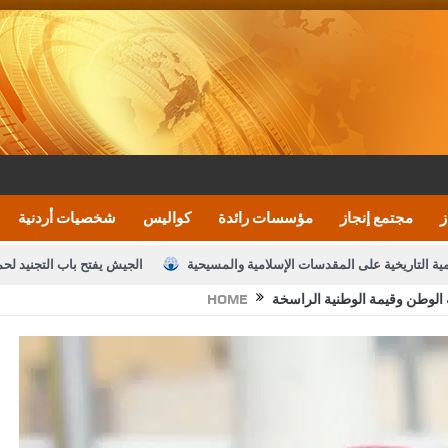
ز
مجتمع إنجاز
مؤسسات رائدة
كواليس
شخصيات أردنية
مية التاريخية على المقدسات الإسلامية والمسيحية
الجيش يفتح باب التجنيد لح
 الوطن وقيمة الوطنية الراسخة
HOME
النواب يقر مشروع تعديل قانون الملكية العقارية
الأمن يتلف 16 مليون حبة كبتاجون و1480 كغم مواد مخدرة
نصة خدمة العلم
القاضي يلتقي رؤساء تحرير الصحف اليومية ويؤكد حرص مجلس ا
رك ومزيدا من التوفيق
الملك يتلقى اتصالا هاتفيا من العاهل البحريني
ا
عارف بيك 