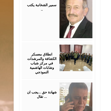
2026
سمير الشخانبة يكتب
..
August
01,
2026
انطلاق معسكر
الكشافة والمرشدات
في مركز شباب
وشابات الهاشمية
النموذجي
July
31,
2026
شهادة حق …يجب ان
تقال …