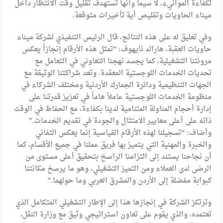
لكفاءة الموانيء، لا سيما وأنها تستهدف تقليل وقت الانتظار داخل
ميناء الحاويات وتقليص أية تأخيرات متوقعة.
وفي تعليق له على هذه النتائج، قال الرئيس التنفيذي لشركة ميناء
حاويات العقبة، هارالد نايهوف: “تمثل هذه الأرقام إنجازاً يعكس
مرونتنا التشغيلية، كما يجسد نهجنا التعاوني في التعامل مع
تحديات الخدمات اللوجستية المعقدة. وتعد شراكتنا الوثيقة مع
الجهات التنظيمية ودائرة الجمارك الأردنية ومختلف الشركاء في
منظومة الخدمات اللوجستية عاملاً هاماً في تعزيز قدرتنا على
إدارة أحجام المناولة المتنامية لدينا بكفاءة، مع الحفاظ في الوقت
ذاته على أعلى معايير الامتثال والجودة في تقديم الخدمات.”
وأضاف: “تسجيلنا لهذه الأرقام القياسية إنما يعكس التفاني
والخبرة والمهنية التي يتميز بها فريق عملنا في جميع الأقسام، كما
أن نجاحنا يستند إلى التزامنا الراسخ بتحقيق أعلى مستوى من
الرضى لدى العملاء ومن التميز التشغيلي، وهو ما يرسخ مكانتنا
كبوابة مفضلة إلى الأردن والمشرق العربي وما حولهما.”
وترتكز الشركة في إنجازها هذا إلى الإطار التشغيلي المتكامل الذي
تعتمده، والذي يقوم على تعاون استراتيجي وثيق مع وزارة النقل،