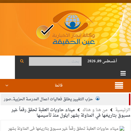
أغسطس 09, 2026
قائمة
حزب التغيير يطلق فعاليات اعمال المدرسة الحزبية..صور
الرئيسية
من هنا و هناك
ميناء حاويات العقبة تحقق رقماً غير
الجيش يفتح باب التجنيد لحملة البكالوريوس في الحقوق والقانون
مسبوق بتاريخها في المناولة بشهر ايلول منذ تأسيسها
بيان اجتماع عمّان:دعم الوصاية الهاشمية التاريخية على المقدسات