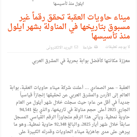
الإسلامية والمسيحية
الأمن يتلف 16 مليون حبة كبتاجون و1480 كغم مواد مخدرة
ميناء حاويات العقبة تحقق رقماً غير
مسبوق بتاريخها في المناولة بشهر ايلول
النواب يقر مشروع تعديل قانون الملكية العقارية
منذ تأسيسها
القاضي يلتقي رؤساء تحرير الصحف اليومية ويؤكد حرص مجلس
لا يوجد تعليقات
النواب على شراكة فاعلة مع الإعلام
طباعة
البريد الالكترونى
دعوة المكلفين بخدمة العلم (الدفعة الثالثة) إلى مراجعة منصة خدمة
معززة مكانتها كأفضل بوابة بحرية في المشرق العربي
العلم
الملك يلتقي مجموعة من رفاق السلاح
العقبة – عمر الصمادي … أعلنت شركة ميناء حاويات العقبة، بوابة
الملك يتلقى اتصالا هاتفيا من العاهل البحريني
العالم إلى الأردن والمشرق العربي عن تحقيقها إنجازاً قياسياً
جديداً في أقل من عام؛ حيث سجلت خلال شهر أيلول من العام
القاضي محمود أحمد فريحات.. مبارك ومزيدا من التوفيق
الجاري 2025 أعلى حجم مناولة في تاريخها، والذي بلغ 94,541
حاوية نمطية. ويأتي هذا الرقم متجاوزاً الرقم القياسي المسجل
سابقاً خلال شهر أيار 2025، والبالغ 92,348 حاوية نمطية، وهو ما
يبرهن على مدى جاهزية ميناء الحاويات وقدرته الكبيرة على