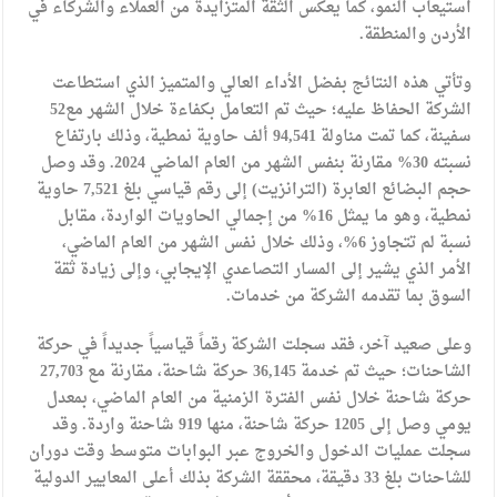
استيعاب النمو، كما يعكس الثقة المتزايدة من العملاء والشركاء في
الأردن والمنطقة.
وتأتي هذه النتائج بفضل الأداء العالي والمتميز الذي استطاعت
الشركة الحفاظ عليه؛ حيث تم التعامل بكفاءة خلال الشهر مع52
سفينة، كما تمت مناولة 94,541 ألف حاوية نمطية، وذلك بارتفاع
نسبته 30% مقارنة بنفس الشهر من العام الماضي 2024. وقد وصل
حجم البضائع العابرة (الترانزيت) إلى رقم قياسي بلغ 7,521 حاوية
نمطية، وهو ما يمثل 16% من إجمالي الحاويات الواردة، مقابل
نسبة لم تتجاوز 6%، وذلك خلال نفس الشهر من العام الماضي،
الأمر الذي يشير إلى المسار التصاعدي الإيجابي، وإلى زيادة ثقة
السوق بما تقدمه الشركة من خدمات.
وعلى صعيد آخر، فقد سجلت الشركة رقماً قياسياً جديداً في حركة
الشاحنات؛ حيث تم خدمة 36,145 حركة شاحنة، مقارنة مع 27,703
حركة شاحنة خلال نفس الفترة الزمنية من العام الماضي، بمعدل
يومي وصل إلى 1205 حركة شاحنة، منها 919 شاحنة واردة. وقد
سجلت عمليات الدخول والخروج عبر البوابات متوسط وقت دوران
للشاحنات بلغ 33 دقيقة، محققة الشركة بذلك أعلى المعايير الدولية