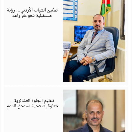
ي
6
تمكين الشباب الأردني… رؤية
مستقبلية نحو غدٍ واعد
ي
6
تنظيم الجلوة العشائرية…
خطوة إصلاحية تستحق الدعم