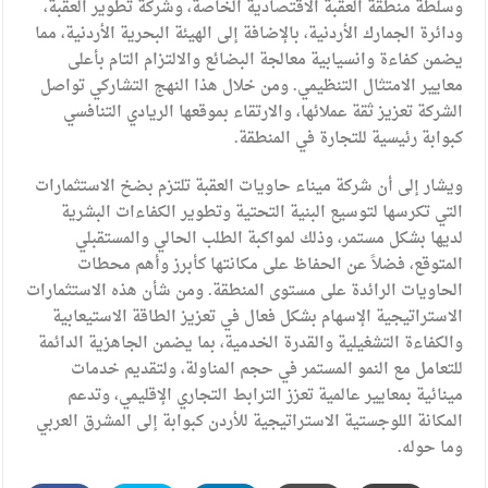
وسلطة منطقة العقبة الاقتصادية الخاصة، وشركة تطوير العقبة،
ودائرة الجمارك الأردنية، بالإضافة إلى الهيئة البحرية الأردنية، مما
يضمن كفاءة وانسيابية معالجة البضائع والالتزام التام بأعلى
معايير الامتثال التنظيمي. ومن خلال هذا النهج التشاركي تواصل
الشركة تعزيز ثقة عملائها، والارتقاء بموقعها الريادي التنافسي
كبوابة رئيسية للتجارة في المنطقة.
ويشار إلى أن شركة ميناء حاويات العقبة تلتزم بضخ الاستثمارات
التي تكرسها لتوسيع البنية التحتية وتطوير الكفاءات البشرية
لديها بشكل مستمر، وذلك لمواكبة الطلب الحالي والمستقبلي
المتوقع، فضلاً عن الحفاظ على مكانتها كأبرز وأهم محطات
الحاويات الرائدة على مستوى المنطقة. ومن شأن هذه الاستثمارات
الاستراتيجية الإسهام بشكل فعال في تعزيز الطاقة الاستيعابية
والكفاءة التشغيلية والقدرة الخدمية، بما يضمن الجاهزية الدائمة
للتعامل مع النمو المستمر في حجم المناولة، ولتقديم خدمات
مينائية بمعايير عالمية تعزز الترابط التجاري الإقليمي، وتدعم
المكانة اللوجستية الاستراتيجية للأردن كبوابة إلى المشرق العربي
وما حوله.