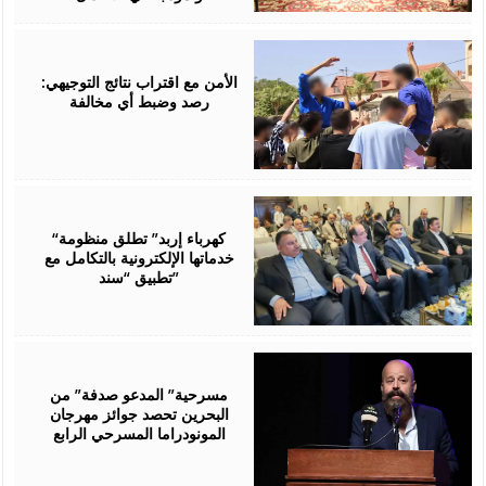
August
06,
2026
الأمن مع اقتراب نتائج التوجيهي:
رصد وضبط أي مخالفة
August
06,
2026
“كهرباء إربد” تطلق منظومة
خدماتها الإلكترونية بالتكامل مع
تطبيق “سند”
August
06,
2026
مسرحية” المدعو صدفة” من
البحرين تحصد جوائز مهرجان
المونودراما المسرحي الرابع