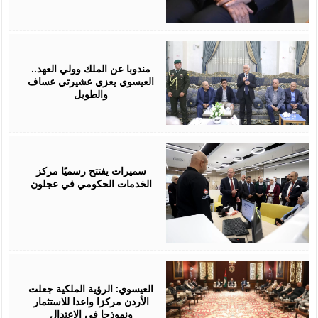
August
06,
2026
مندوبا عن الملك وولي العهد..
العيسوي يعزي عشيرتي عساف
والطويل
August
06,
2026
سميرات يفتتح رسميًا مركز
الخدمات الحكومي في عجلون
August
06,
2026
العيسوي: الرؤية الملكية جعلت
الأردن مركزا واعدا للاستثمار
ونموذجا في الاعتدال