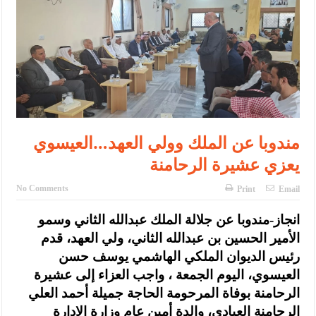
الإسلامية والمسيحية
الأمن يتلف 16 مليون حبة كبتاجون و1480 كغم مواد مخدرة
النواب يقر مشروع تعديل قانون الملكية العقارية
القاضي يلتقي رؤساء تحرير الصحف اليومية ويؤكد حرص مجلس النواب
على شراكة فاعلة مع الإعلام
مندوبا عن الملك وولي العهد…العيسوي
دعوة المكلفين بخدمة العلم (الدفعة الثالثة) إلى مراجعة منصة خدمة
يعزي عشيرة الرحامنة
العلم
No Comments
Print
Email
الملك يلتقي مجموعة من رفاق السلاح
انجاز-مندوبا عن جلالة الملك عبدالله الثاني وسمو
الملك يتلقى اتصالا هاتفيا من العاهل البحريني
الأمير الحسين بن عبدالله الثاني، ولي العهد، قدم
القاضي محمود أحمد فريحات.. مبارك ومزيدا من التوفيق
رئيس الديوان الملكي الهاشمي يوسف حسن
العيسوي، اليوم الجمعة ، واجب العزاء إلى عشيرة
الرحامنة بوفاة المرحومة الحاجة جميلة أحمد العلي
الرحامنة العبادي، والدة أمين عام وزارة الإدارة