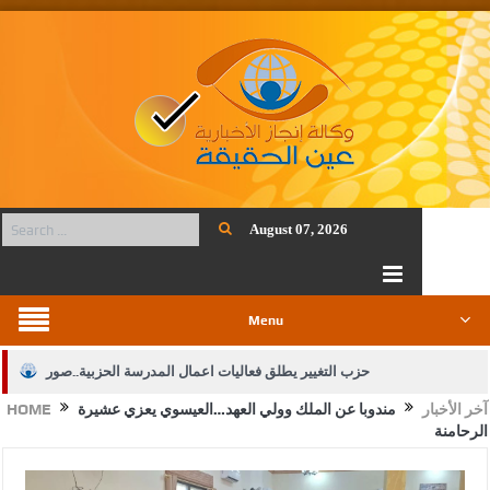
August 07, 2026
Menu
حزب التغيير يطلق فعاليات اعمال المدرسة الحزبية..صور
آخر الأخبار
مندوبا عن الملك وولي العهد…العيسوي يعزي عشيرة
HOME
الجيش يفتح باب التجنيد لحملة البكالوريوس في الحقوق والقانون
الرحامنة
بيان اجتماع عمّان:دعم الوصاية الهاشمية التاريخية على المقدسات