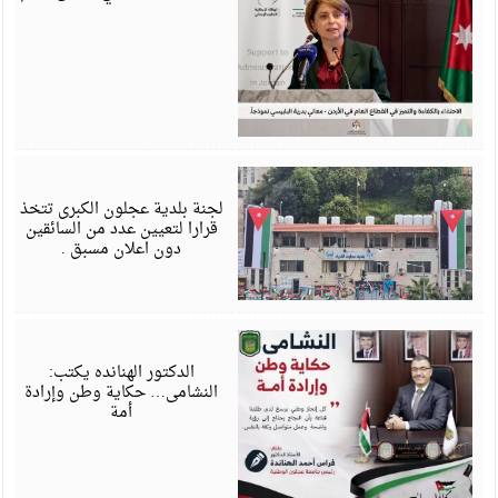
ي
6
لجنة بلدية عجلون الكبرى تتخذ
قرارا لتعيين عدد من السائقين
دون اعلان مسبق .
ي
6
الدكتور الهنانده يكتب:
النشامى… حكاية وطن وإرادة
أمة