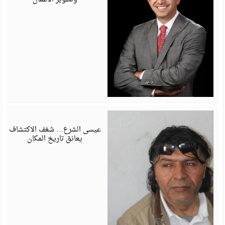
أ
6
عيسى الشرع… شغف الاكتشاف
يعانق تاريخ المكان