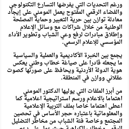
ورغم التحديات التي يفرضها التسارع التكنولوجي
والفضاء الرقمي المفتوح يعمل المومني على إيجاد
معادلة توازن بين حرية التعبير وحماية المصلحة
الوطنية من خلال شراكات مع وسائل الإعلام
وإطلاق مبادرات لرفع وعي الشباب وتطوير الأداء
المؤسسي للإعلام الرسمي.
يجمع بين الخبرة الأكاديمية والعملية والسياسية
ما يجعله قادرا على صياغة خطاب وطني يعكس
هوية الدولة الأردنية ويحافظ على صورتها كصوت
عقلاني ووازن في المنطقة.
من أبرز الملفات التي يوليها الدكتور المومني
اهتماما بالاعلام ورسم استراتيجية اعلامية كما
اعطى اهتماما خاصا بملف التربية الإعلامية
والمعلوماتية باعتباره حجر الأساس في تحصين
المجتمع وخاصة فئة الشباب من مخاطر التضليل
الرقمي وخطاب الكراهية حيث عمل على دعم