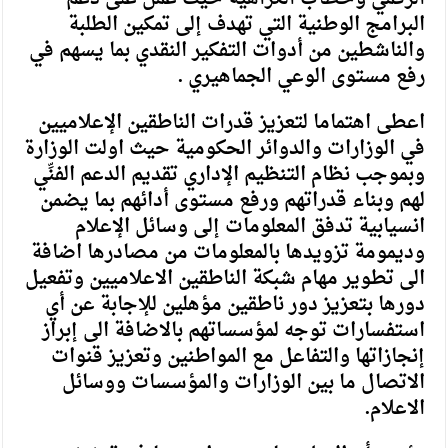
البرامج الوطنية التي تهدف إلى تمكين الطلبة
والناشطين من أدوات التفكير النقدي بما يسهم في
رفع مستوى الوعي الجماهيري .
اعطى اهتماما لتعزيز قدرات الناطقين الإعلاميين
في الوزارات والدوائر الحكومية حيث اولت الوزارة
وبموجب نظام التنظيم الإداري تقديم الدعم الفنِّي
لهم وبناء قدراتهم ورفع مستوى أدائهم بما يضمن
انسيابية تدفق المعلومات إلى وسائل الإعلام
وديمومة تزويدها بالمعلومات من مصادرها اضافة
الى تطوير مهام شبكة الناطقين الاعلاميين وتفعيل
دورها بتعزيز دور ناطقين مؤهلين للإجابة عن أي
استفسارات توجه لمؤسساتهم بالاضافة الى إبراز
إنجازاتها والتفاعل مع المواطنين وتعزيز قنوات
الاتصال ما بين الوزارات والمؤسسات ووسائل
الاعلام.