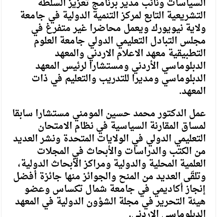
السياسات ونائب مدير برنامج تعزيز السلطة
التشريعية التابع لمركز التنمية الدولية في جامعة
ولاية نيويورك ويعمل محاضرا غير متفرغ في
مجلس التبادل التعليمي الدولي جامعة العلوم
التطبيقية معهد الاعلام الاردني والمعهد
الدبلوماسي الأردني ومستشارا لرئيس المعهد
الدبلوماسي ومديرا للتدريب والتعليم في ذات
المعهد.
عمل الدكتور محمد حسين المومني مستشارا سابقا
لمساق المقارنة السياسية في نظام الامتحان
التعليمي الدولي في الولايات المتحدة ونشر العديد
من الكتب والدراسات والأبحاث في المجلات
العلمية المحلية والدولية ومراكز الأبحاث الدولية،
وتلقّى العديد من المنح والجوائز منها جائزة أفضل
إنجاز أكاديمي في جامعة شمال تكساس وعضو
هيئة التحرير في مجلة الشؤون الدولية في المعهد
الدبلوماسي الاردني.