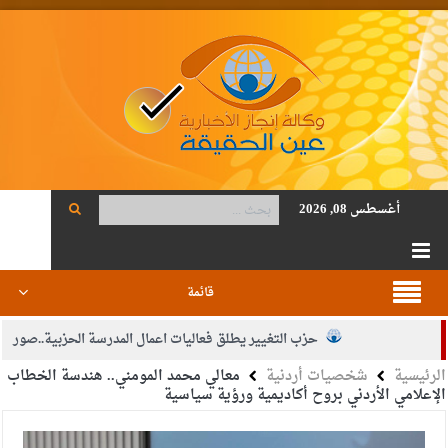
أغسطس 08, 2026
قائمة
حزب التغيير يطلق فعاليات اعمال المدرسة الحزبية..صور
الرئيسية
شخصيات أردنية
معالي محمد المومني.. هندسة الخطاب
الجيش يفتح باب التجنيد لحملة البكالوريوس في الحقوق والقانون
الإعلامي الأردني بروح أكاديمية ورؤية سياسية
بيان اجتماع عمّان:دعم الوصاية الهاشمية التاريخية على المقدسات