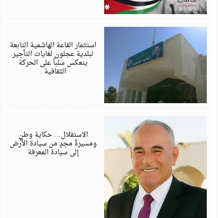
ي
6
استثمار القاعة الهاشمية التابعة
لبلدية عجلون لغايات التأجير
ينعكس سلباً على الحركة
الثقافية .
م
6
الاستقلال… حكاية وطنٍ
ومسيرةُ مجدٍ من سيادة الأرض
إلى سيادة المعرفة