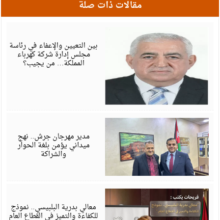
مقالات ذات صلة
ي
6
بين التعيين والإعفاء في رئاسة
مجلس إدارة شركة كهرباء
المملكة… من يجيب؟
ي
6
مدير مهرجان جرش.. نهج
ميداني يؤمن بلغة الحوار
والشراكة
ي
6
معالي بدرية البلبيسي.. نموذج
للكفاءة والتميز في القطاع العام