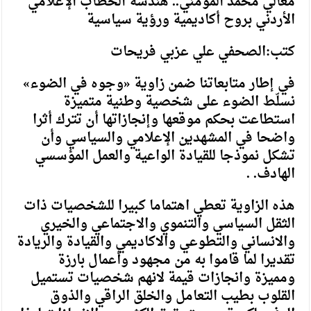
معالي محمد المومني.. هندسة الخطاب الإعلامي
الأردني بروح أكاديمية ورؤية سياسية
كتب:الصحفي علي عزبي فريحات
في إطار متابعاتنا ضمن زاوية «وجوه في الضوء»
نسلّط الضوء على شخصية وطنية متميزة
استطاعت بحكم موقعها وإنجازاتها أن تترك أثرا
واضحا في المشهدين الإعلامي والسياسي وأن
تشكل نموذجا للقيادة الواعية والعمل المؤسسي
الهادف. .
هذه الزاوية تعطي اهتماما كبيرا للشخصيات ذات
الثقل السياسي والتنموي والاجتماعي والخيري
والانساني والتطوعي والاكاديمي والقيادة والريادة
تقديرا لما قاموا به من مجهود وأعمال بارزة
ومميزة وانجازات قيمة لانهم شخصيات تستميل
القلوب بطيب التعامل والخلق الراقي والذوق