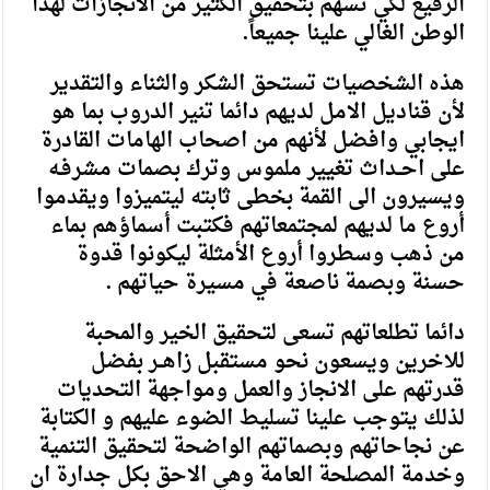
الرفيع لكي تسهم بتحقيق الكثير من الانجازات لهذا
الوطن الغالي علينا جميعاً.
هذه الشخصيات تستحق الشكر والثناء والتقدير
لأن قناديل الامل لديهم دائما تنير الدروب بما هو
ايجابي وافضل لأنهم من اصحاب الهامات القادرة
على احــداث تغيير ملموس وترك بصمات مشرفـه
ويسيرون الى القمة بخطى ثابته ليتميزوا ويقدموا
أروع ما لديهم لمجتمعاتهم فكتبت أسماؤهم بماء
من ذهب وسطروا أروع الأمثلة ليكونوا قدوة
حسنة وبصمة ناصعة في مسيرة حياتهم .
دائما تطلعاتهم تسعى لتحقيق الخير والمحبة
للاخرين ويسعون نحو مستقبل زاهــر بفضل
قدرتهم على الانجاز والعمل ومواجهة التحديات
لذلك يتوجب علينا تسليط الضوء عليهم و الكتابة
عن نجاحاتهم وبصماتهم الواضحة لتحقيق التنمية
وخدمة المصلحة العامة وهي الاحق بكل جدارة ان