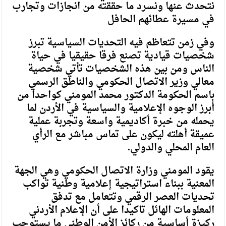
نتحدث عنها ونسرد ما حققته من انجازات وتجارب
في مسيرة عطائهم الحافل
وفي زمن تتعاظم فيه التحديات السياسية تبرز
شخصيات قيادية تصنع فرقا حقيقيا في حياة
الناس ومن بين هذه الشخصيات تأتي شخصية
معالي وزير الاتصال الحكومي والناطق الرسمي
باسم الحكومة الدكتور محمد المومني كواحدا من
أبرز الوجوه الإعلامية والسياسية في الأردن لما
يحمله من خبرة أكاديمية واسعة وتجربة عملية
عميقة أهلته ليكون على تماس مباشر مع الرأي
العام المحلي والدولي.
يقود المومني وزارة الاتصال الحكومي وهي الجهة
المعنية ببناء استراتيجية إعلامية وطنية تواكب
تحديات العصر الرقمي وتتعامل مع تدفق
المعلومات الهائل تاكيدا على أن الإعلام الأردني
ركيزة أساسية من ركائز الأمن الوطني ما يستوجب