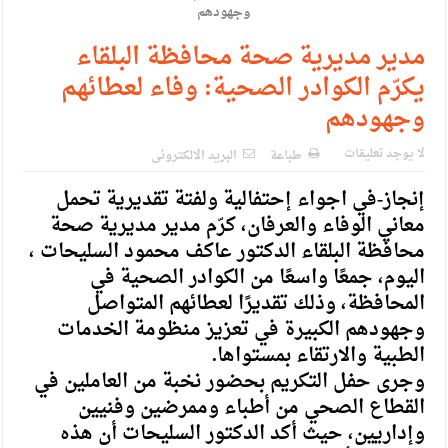
الإسلامية والمسيحية
الأمن يتلف 16 مليون حبة كبتاجون و1480 كغم مواد مخدرة
مدير مديرية صحة محافظة البلقاء
يكرّم الكوادر الصحية: وفاء لعطائهم
النواب يقر مشروع تعديل قانون الملكية العقارية
وجهودهم
القاضي يلتقي رؤساء تحرير الصحف اليومية ويؤكد حرص مجلس
لا يوجد تعليقات
النواب على شراكة فاعلة مع الإعلام
طباعة
البريد الالكترونى
إنجاز-في اجواء إحتفالية ولفتة تقديرية تحمل
دعوة المكلفين بخدمة العلم (الدفعة الثالثة) إلى مراجعة منصة خدمة
معاني الوفاء والعرفان، كرّم مدير مديرية صحة
العلم
محافظة البلقاء الدكتور عاكف محمود السليحات ،
الملك يلتقي مجموعة من رفاق السلاح
اليوم، جمعًا واسعًا من الكوادر الصحية في
المحافظة، وذلك تقديرًا لعطائهم المتواصل
الملك يتلقى اتصالا هاتفيا من العاهل البحريني
وجهودهم الكبيرة في تعزيز منظومة الخدمات
القاضي محمود أحمد فريحات.. مبارك ومزيدا من التوفيق
الطبية والارتقاء بمستواها.
وجرى حفل التكريم بحضور نخبة من العاملين في
القطاع الصحي من أطباء وممرضين وفنيين
وإداريين، حيث أكد الدكتور السليحات أن هذه