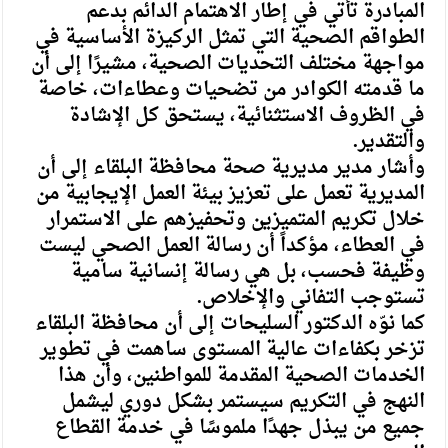
المبادرة تأتي في إطار الاهتمام الدائم بدعم
الطواقم الصحية التي تمثل الركيزة الأساسية في
مواجهة مختلف التحديات الصحية، مشيرًا إلى أن
ما قدمته الكوادر من تضحيات وعطاءات، خاصة
في الظروف الاستثنائية، يستحق كل الإشادة
والتقدير.
وأشار مدير مديرية صحة محافظة البلقاء إلى أن
المديرية تعمل على تعزيز بيئة العمل الإيجابية من
خلال تكريم المتميزين وتحفيزهم على الاستمرار
في العطاء، مؤكداً أن رسالة العمل الصحي ليست
وظيفة فحسب، بل هي رسالة إنسانية سامية
تستوجب التفاني والإخلاص.
كما نوّه الدكتور السليحات إلى أن محافظة البلقاء
تزخر بكفاءات عالية المستوى ساهمت في تطوير
الخدمات الصحية المقدمة للمواطنين، وأن هذا
النهج في التكريم سيستمر بشكل دوري ليشمل
جميع من يبذل جهدًا ملموسًا في خدمة القطاع