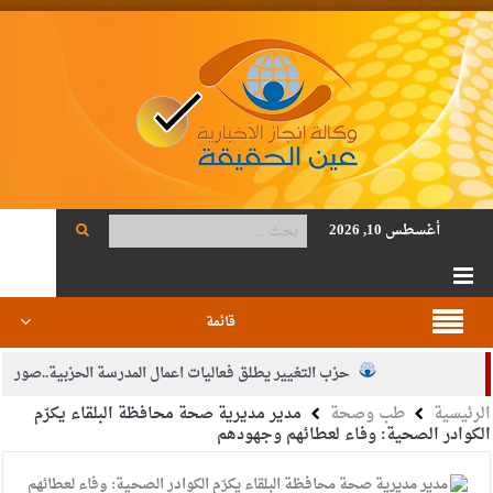
أغسطس 10, 2026
قائمة
حزب التغيير يطلق فعاليات اعمال المدرسة الحزبية..صور
الرئيسية
طب وصحة
مدير مديرية صحة محافظة البلقاء يكرّم
الجيش يفتح باب التجنيد لحملة البكالوريوس في الحقوق والقانون
الكوادر الصحية: وفاء لعطائهم وجهودهم
بيان اجتماع عمّان:دعم الوصاية الهاشمية التاريخية على المقدسات