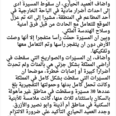
واضاف العميد الحياري، ان سقوط المسيرة ادى
إلى احداث أضرار مادية في الباحة الخارجية في
أحد المطاعم في المنطقة، مشيرا إلى انه تم عزل
الموقع للتعامل مع الحادث من قبل فرق أمنية
وسلاح الهندسة الملكي.
وبين ان المسيّرة حملت رأسا متفجرا إلا أنها وصلت
الأرض دون ان يتفجر رأسها وتم التعامل معها
وتفكيكها.
وأضاف، إن المسيّرات والصواريخ التي سقطت في
أراضي المملكة بشكل جزئي هي بالمئات ولم تحدِث
أضرارا كبيرة أو إصابات خطرة، موضحا ان
المسيّرات التي سقطت بشكل كامل في المملكة
وكانت تحمل كامل بدنها وحمولتها التفجيرية بلغ
عددها 30 مسيّرة وسقطت في مناطق غير مأهولة
بالسكان باستثناء ثلاث منها، كانت ملامسة للأبنية
السكنية في مناطق أم أذينة وابو نصير والأزرق.
وجدد العميد الحياري التأكيد على ضرورة الالتزام