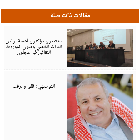
مقالات ذات صلة
أ
6
مختصون يؤكدون أهمية توثيق
التراث الشعبي وصون الموروث
الثقافي في عجلون
أ
6
التوجيهي : قلق و ترقب