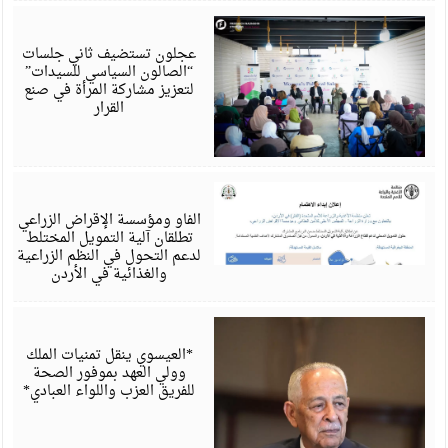
أ
6
عجلون تستضيف ثاني جلسات
“الصالون السياسي للسيدات”
لتعزيز مشاركة المرأة في صنع
القرار
أ
6
الفاو ومؤسسة الإقراض الزراعي
تطلقان آلية التمويل المختلط
لدعم التحول في النظم الزراعية
والغذائية في الأردن
أ
6
*العيسوي ينقل تمنيات الملك
وولي العهد بموفور الصحة
للفريق العزب واللواء العبادي*