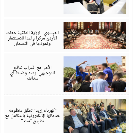
أ
6
العيسوي: الرؤية الملكية جعلت
الأردن مركزا واعدا للاستثمار
ونموذجا في الاعتدال
أ
6
الأمن مع اقتراب نتائج
التوجيهي: رصد وضبط أي
مخالفة
أ
6
“كهرباء إربد” تطلق منظومة
خدماتها الإلكترونية بالتكامل مع
تطبيق “سند”