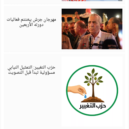
أ
6
مهرجان جرش يختتم فعاليات
دورته الأربعين
أ
6
حزب التغيير: التمثيل النيابي
مسؤولية تبدأ قبل التصويت