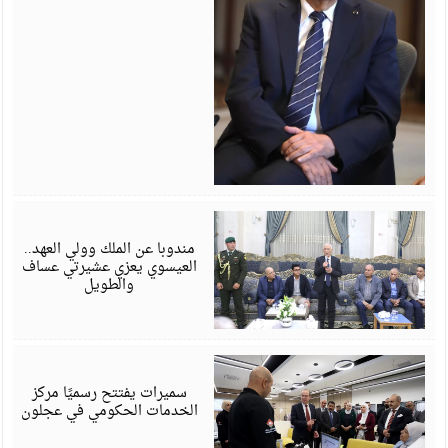
أ
6
مندوبا عن الملك وولي العهد..
العيسوي يعزي عشيرتي عساف
والطويل
أ
6
سميرات يفتتح رسميًا مركز
الخدمات الحكومي في عجلون