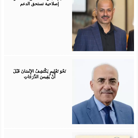
إصلاحية تستحق الدعم
July
25,
2026
نَحْوَ تَعْلِيمٍ يَكْتَشِفُ الإِنْسَانَ قَبْلَ
أَنْ يَقِيسَ الدَّرَجَاتِ
July
25,