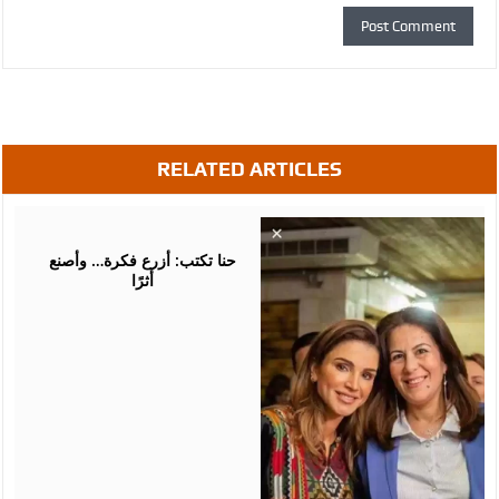
RELATED ARTICLES
August
05,
2026
حنا تكتب: أزرع فكرة… وأصنع
أثرًا