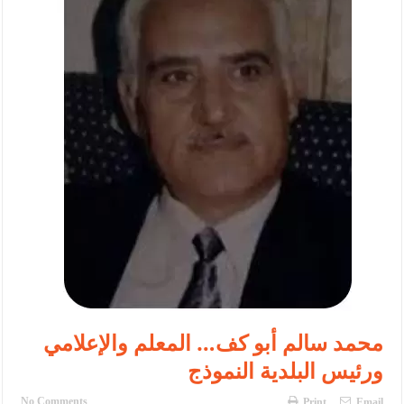
النواب يقر مشروع تعديل قانون الملكية العقارية
تشكيلات إدارية واسعة في الداخلية (اسماء)
القاضي يلتقي رؤساء تحرير الصحف اليومية ويؤكد حرص مجلس النواب
على شراكة فاعلة مع الإعلام
دعوة المكلفين بخدمة العلم (الدفعة الثالثة) إلى مراجعة منصة خدمة
العلم
الملك يلتقي مجموعة من رفاق السلاح
الملك يتلقى اتصالا هاتفيا من العاهل البحريني
القاضي محمود أحمد فريحات.. مبارك ومزيدا من التوفيق
عارف بيك فريحات.. مبارك وبكم تزهو المناصب
محمد سالم أبو كف… المعلم والإعلامي
ورئيس البلدية النموذج
No Comments
Print
Email