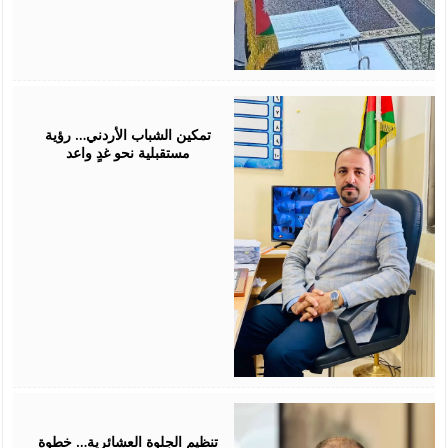
July
26,
2026
تمكين الشباب الأردني… رؤية
مستقبلية نحو غدٍ واعد
July
25,
2026
تنظيم الجلوة العشائرية… خطوة