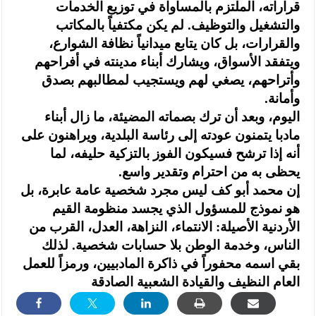
قراراته، الملتزم بالمساواة في توزيع الخدمات
والتشغيل والتوظيف. لم يكن مكتفياً بالمكاتب
والقرارات، بل كان يتابع ميدانياً نظافة الشوارع،
ويتفقد الأسواق، ويشارك أبناء مدينته في أفراحهم
وأتراحهم، يصغي لهم ويستجيب لمطالبهم بصدق
وأمانة.
اليوم، وبعد أن ترك بصماته المضيئة، ما زال أبناء
مادبا يتمنون عودته إلى رئاسة البلدية، ويراهنون على
أنه إذا ترشح فسيكون الفوز بالتزكية حليفه، لما
يحظى به من احترام وتقدير واسع.
إن محمد أبو كف ليس مجرد شخصية عامة عابرة، بل
هو نموذج للمسؤول الذي يجسد منظومة القيم
الأردنية الأصيلة: الانتماء، النزاهة، العدل، القرب من
الناس، وخدمة الوطن بلا حسابات شخصية. لذلك
بقي اسمه محفوراً في ذاكرة المادبيين، ورمزاً للعمل
العام النظيف والقيادة الشعبية الصادقة