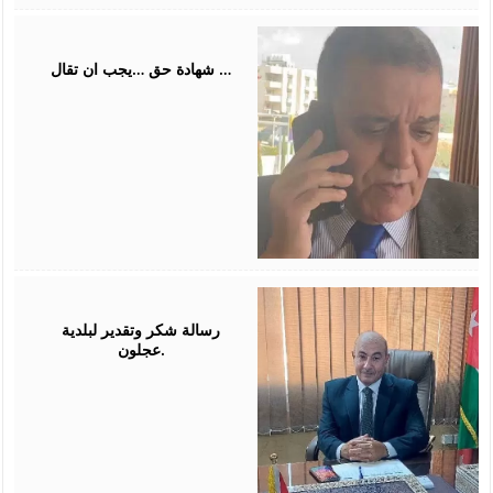
July
31,
2026
شهادة حق …يجب ان تقال …
July
26,
2026
رسالة شكر وتقدير لبلدية
عجلون.