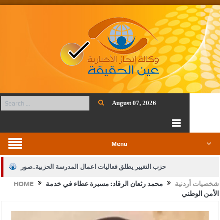
August 07, 2026
Menu
حزب التغيير يطلق فعاليات اعمال المدرسة الحزبية..صور
شخصيات أردنية
محمد رثعان الرقاد: مسيرة عطاء في خدمة
HOME
الجيش يفتح باب التجنيد لحملة البكالوريوس في الحقوق والقانون
الأمن الوطني
بيان اجتماع عمّان:دعم الوصاية الهاشمية التاريخية على المقدسات