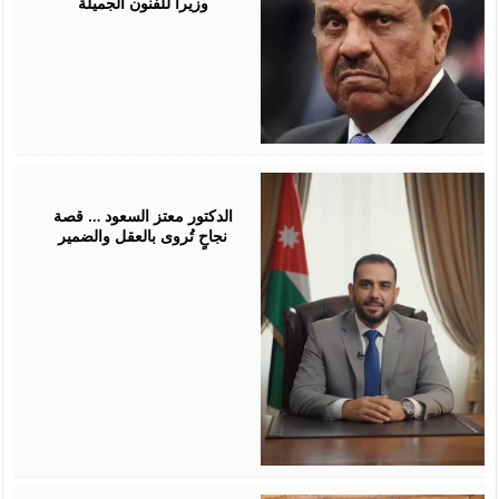
وزيراً للفنون الجميلة
October
25,
2025
الدكتور معتز السعود … قصة
نجاحٍ تُروى بالعقل والضمير