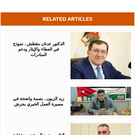
RELATED ARTICLES
July
09,
2026
الدكتور عدنان مقطش.. نموذج
في العطاء والإيثار ودعم
المبادرات
April
06,
2026
زيد الزبون.. بصمة واضحة في
مسيرة العمل الخيري بجرش
April
06,
2026
النائب محمد البستنجي.. عقلية