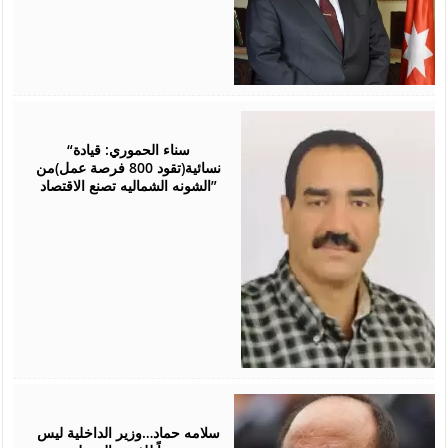
January
31,
2026
“سناء الحموري: قيادة
نسائية(تقود 800 فرصة عمل)من
الشونه الشماليه تصنع الاقتصاد”
November
09,
2025
سلامه حماد…وزير الداخلية ليس