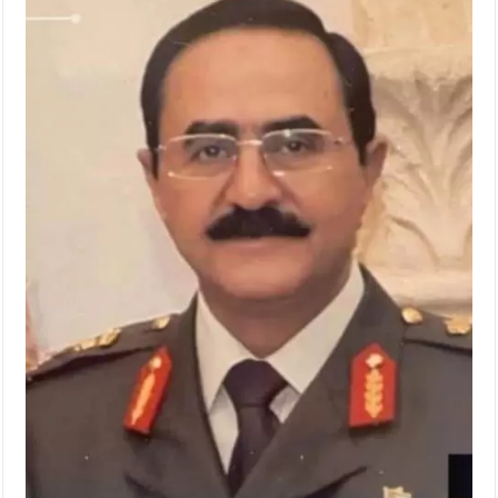
الإسلامية والمسيحية
الأمن يتلف 16 مليون حبة كبتاجون و1480 كغم مواد مخدرة
النواب يقر مشروع تعديل قانون الملكية العقارية
القاضي يلتقي رؤساء تحرير الصحف اليومية ويؤكد حرص مجلس النواب
على شراكة فاعلة مع الإعلام
دعوة المكلفين بخدمة العلم (الدفعة الثالثة) إلى مراجعة منصة خدمة
العلم
الملك يلتقي مجموعة من رفاق السلاح
الملك يتلقى اتصالا هاتفيا من العاهل البحريني
القاضي محمود أحمد فريحات.. مبارك ومزيدا من التوفيق