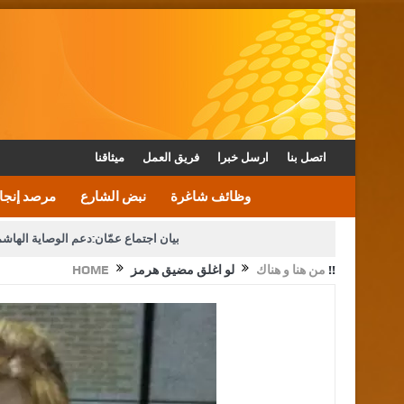
اتصل بنا
ارسل خبرا
فريق العمل
ميثاقنا
وظائف شاغرة
نبض الشارع
مرصد إنجا
بيان اجتماع عمّان:دعم الوصاية الهاش
لو اغلق مضيق هرمز !!
من هنا و هناك
HOME
دعوة المكلفين بخدمة العلم (الدفعة الثالثة) إلى مراجعة م
القاضي محمود أحمد فريحات.. مبا