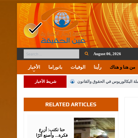
August 06, 2026
من هنا و هناك
رأينا
الوفيات
بانوراما
الأخبار
ملة البكالوريوس في الحقوق والقانون
شريط الأخبار
RELATED ARTICLES
لنواب على شراكة فاعلة مع الإعلام
لملك يلتقي مجموعة من رفاق السلاح
August
05,
2026
فريحات.. مبارك وبكم تزهو المناصب
حنا تكتب: أزرع
فكرة… وأصنع أثرًا