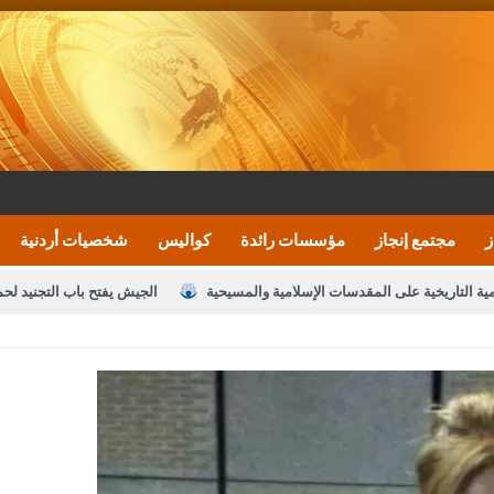
ز
مجتمع إنجاز
مؤسسات رائدة
كواليس
شخصيات أردنية
مية التاريخية على المقدسات الإسلامية والمسيحية
الجيش يفتح باب التجنيد لح
النواب يقر مشروع تعديل قانون الملكية العقارية
الأمن يتلف 16 مليون حبة كبتاجون و1480 كغم مواد مخدرة
نصة خدمة العلم
القاضي يلتقي رؤساء تحرير الصحف اليومية ويؤكد حرص مجلس ا
رك ومزيدا من التوفيق
الملك يتلقى اتصالا هاتفيا من العاهل البحريني
ا
عارف بيك 