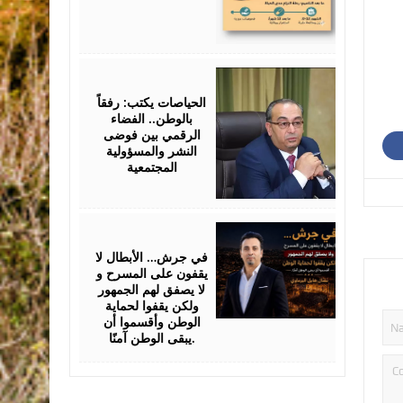
July
25,
2026
الحياصات يكتب: رفقاً
بالوطن.. الفضاء
الرقمي بين فوضى
النشر والمسؤولية
المجتمعية
July
24,
2026
في جرش… الأبطال لا
يقفون على المسرح و
لا يصفق لهم الجمهور
ولكن يقفوا لحماية
الوطن وأقسموا أن
يبقى الوطن آمنًا.