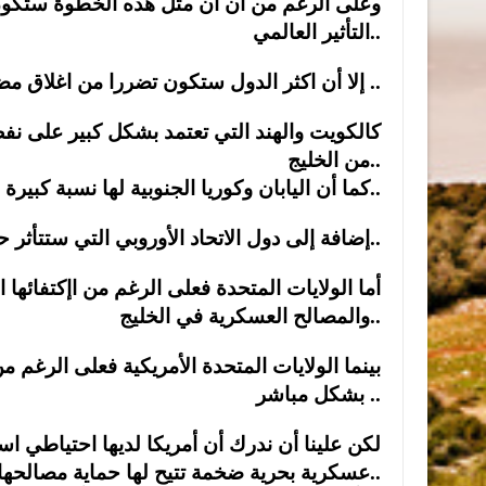
وعلى الرغم من أن أن مثل هذه الخطوة ستكون له
التأثير العالمي..
إلا أن اكثر الدول ستكون تضررا من اغلاق مضيق هرمز الدول المصدرة للنفط والدول المستوردة ..
كالكويت والهند التي تعتمد بشكل كبير على نفط
من الخليج..
كما أن اليابان وكوريا الجنوبية لها نسبة كبيرة من وارداتها النفطية تمر عبر مضيق هرمز..
إضافة إلى دول الاتحاد الأوروبي التي ستتأثر حتما من حيث الأسعار وسوق الطاقة العالمي..
أما الولايات المتحدة فعلى الرغم من اإكتفائها ا
والمصالح العسكرية في الخليج..
بينما الولايات المتحدة الأمريكية فعلى الرغم 
بشكل مباشر ..
لكن علينا أن ندرك أن أمريكا لديها احتياطي اس
عسكرية بحرية ضخمة تتيح لها حماية مصالحها..