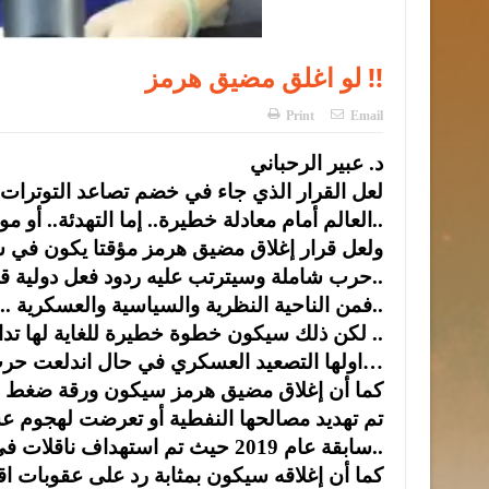
لو اغلق مضيق هرمز !!
Print
Email
د. عبير الرحباني
لعل القرار الذي جاء في خضم تصاعد التوترات
العالم أمام معادلة خطيرة.. إما التهدئة.. أو مواجهة تداعيات اقتصادية وأمنية غير مسبوقة..
ولعل قرار إغلاق مضيق هرمز مؤقتا يكون في سي
حرب شاملة وسيترتب عليه ردود فعل دولية قوية..
فمن الناحية النظرية والسياسية والعسكرية .. يمكن أن يتم إغلاقه..
لكن ذلك سيكون خطوة خطيرة للغاية لها تداعيات إقليمية ودولية واسعة.. وأبعاد خطيرة إقليميا ودوليا ..
اولها التصعيد العسكري في حال اندلعت حرب شاملة بين إيران وإسرائيل أو بين إيران والولايات المتحدة…
كما أن إغلاق مضيق هرمز سيكون ورقة ضغط إيرا
تم تهديد مصالحها النفطية أو تعرضت لهجوم 
سابقة عام 2019 حيث تم استهداف ناقلات في الخليج ومضيق هرمز..
كما أن إغلاقه سيكون بمثابة رد على عقوبات ا