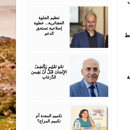
ى
July
25,
2026
تنظيم الجلوة
العشائرية… خطوة
إصلاحية تستحق
الدعم
فط
July
25,
2026
نَحْوَ تَعْلِيمٍ يَكْتَشِفُ
الإِنْسَانَ قَبْلَ أَنْ يَقِيسَ
ة
الدَّرَجَاتِ
July
25,
2026
تكميم المعدة أم
تكميم المزاج؟