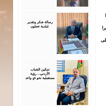
July
26,
2026
رسالة شكر وتقدير
لبلدية عجلون.
را
لى
July
26,
2026
تمكين الشباب
الأردني… رؤية
مستقبلية نحو غدٍ واعد