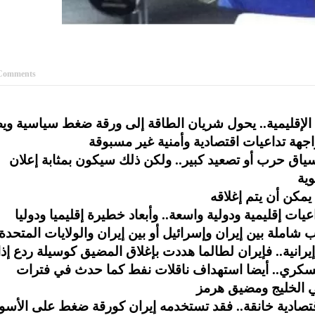
Comments
 الإقليمية.. يحول شريان الطاقة إلى ورقة ضغط سياسية وي
اق حرب أو تصعيد كبير.. ولكن ذلك سيكون بمثابة إعلان
نية.. فإيران لطالما هددت بإغلاق المضيق كوسيلة ردع إذا
عسكري.. أيضا استهداف ناقلات نفط كما حدث في فترات
قتصادية خانقة.. فقد تستخدمه إيران كورقة ضغط على الأسو