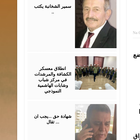
2026
سمير الشخانبة يكتب
..
No 
ضع
August
01,
2026
انطلاق معسكر
الكشافة والمرشدات
في مركز شباب
وشابات الهاشمية
النموذجي
July
31,
2026
شهادة حق …يجب ان
تقال …
اق