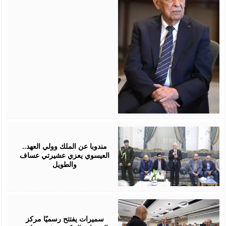
August
06,
2026
مندوبا عن الملك وولي العهد..
العيسوي يعزي عشيرتي عساف
والطويل
August
06,
2026
سميرات يفتتح رسميًا مركز