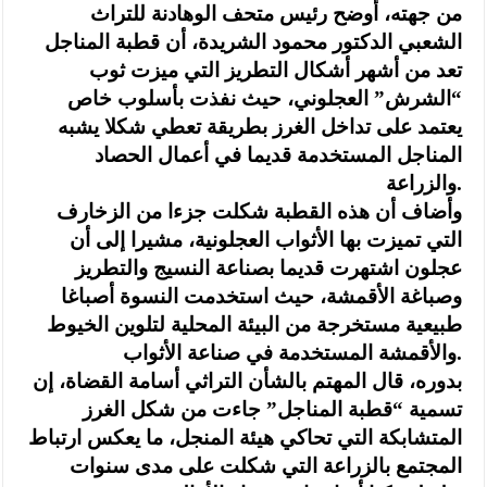
من جهته، أوضح رئيس متحف الوهادنة للتراث
الشعبي الدكتور محمود الشريدة، أن قطبة المناجل
تعد من أشهر أشكال التطريز التي ميزت ثوب
“الشرش” العجلوني، حيث نفذت بأسلوب خاص
يعتمد على تداخل الغرز بطريقة تعطي شكلا يشبه
المناجل المستخدمة قديما في أعمال الحصاد
والزراعة.
وأضاف أن هذه القطبة شكلت جزءا من الزخارف
التي تميزت بها الأثواب العجلونية، مشيرا إلى أن
عجلون اشتهرت قديما بصناعة النسيج والتطريز
وصباغة الأقمشة، حيث استخدمت النسوة أصباغا
طبيعية مستخرجة من البيئة المحلية لتلوين الخيوط
والأقمشة المستخدمة في صناعة الأثواب.
بدوره، قال المهتم بالشأن التراثي أسامة القضاة، إن
تسمية “قطبة المناجل” جاءت من شكل الغرز
المتشابكة التي تحاكي هيئة المنجل، ما يعكس ارتباط
المجتمع بالزراعة التي شكلت على مدى سنوات