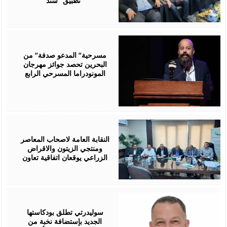
تطبيق “سند”
August
06,
2026
مسرحية” المدعو صدفة” من
البحرين تحصد جوائز مهرجان
المونودراما المسرحي الرابع
August
05,
2026
النقابة العامة لاصحاب المعاصر
ومنتجي الزيتون والاقراض
الزراعي يوقعان اتفاقية تعاون
August
05,
2026
سوليدرتي تطلق بودكاستها
الجديد بإستضافة نخبة من