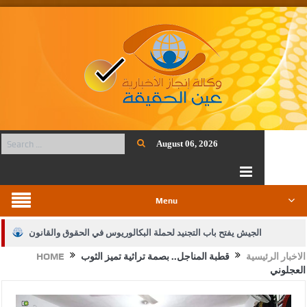
August 06, 2026
Menu
الجيش يفتح باب التجنيد لحملة البكالوريوس في الحقوق والقانون
الاخبار الرئيسية
قطبة المناجل.. بصمة تراثية تميز الثوب
HOME
بيان اجتماع عمّان:دعم الوصاية الهاشمية التاريخية على المقدسات
العجلوني
الإسلامية والمسيحية