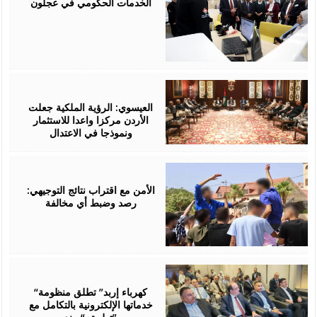
الخدمات الحكومي في عجلون
August
06,
2026
العيسوي: الرؤية الملكية جعلت
الأردن مركزا واعدا للاستثمار
ونموذجا في الاعتدال
August
06,
2026
الأمن مع اقتراب نتائج التوجيهي:
رصد وضبط أي مخالفة
August
06,
2026
“كهرباء إربد” تطلق منظومة
خدماتها الإلكترونية بالتكامل مع