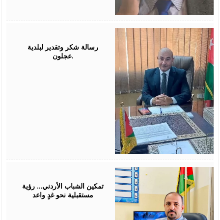
July
26,
2026
رسالة شكر وتقدير لبلدية
عجلون.
July
26,
2026
تمكين الشباب الأردني… رؤية
مستقبلية نحو غدٍ واعد