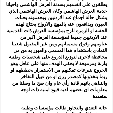
يطلقون على انفسهم بسدنة العرش الهاشمي واحيانا
خدمة العرش الهاشمي وكان العرش الهاشمي الذي
يشكل حالة اجماع عند الاردنيين ويخدمونه بحبات
العيون ويدافعون عنه بالمهج والارواح يحتاج لهذه
الحفنة او الزمرة للزج بمؤسسة العرش ذات القدسية
عند الاردنيين جميعا فمؤسسة العرش اكبر من
عناوينهم وفوق مسمياتهم ومن غير المقبول شعبيا
التمادي باستخدام هذا المسمى والعبور به من من
محافظة لاخرى لتوزيع الدروع على شخصيات وطنية
وازنة ومرموقة لا يخفى الهدف منها على عاقل وهو
الخروج بتبرعات تمكنهم من الاستمرار بخططهم او
ربما يتخذونها كمصدر رزق او من قبيل التفاخر
والتباهي بانهم قادة رأي عام وان صح ما وصلنا من
معلومات ان بعضهم لديه قيود امنية ذات اوجه
متعددة.
حالة التعدي والتجاوز طالت مؤسسات وطنية