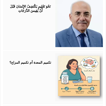
25,
2026
نَحْوَ تَعْلِيمٍ يَكْتَشِفُ الإِنْسَانَ قَبْلَ
أَنْ يَقِيسَ الدَّرَجَاتِ
July
25,
2026
تكميم المعدة أم تكميم المزاج؟