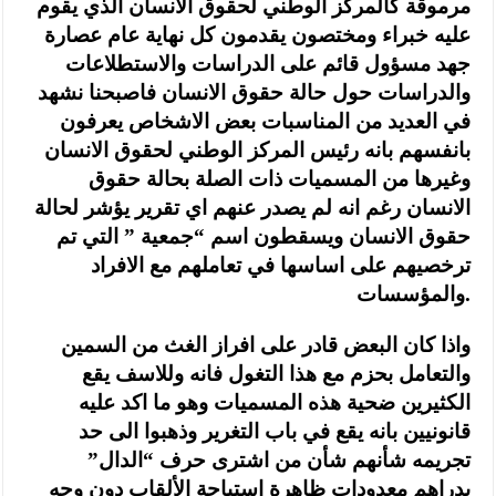
مرموقة كالمركز الوطني لحقوق الانسان الذي يقوم
عليه خبراء ومختصون يقدمون كل نهاية عام عصارة
جهد مسؤول قائم على الدراسات والاستطلاعات
والدراسات حول حالة حقوق الانسان فاصبحنا نشهد
في العديد من المناسبات بعض الاشخاص يعرفون
بانفسهم بانه رئيس المركز الوطني لحقوق الانسان
وغيرها من المسميات ذات الصلة بحالة حقوق
الانسان رغم انه لم يصدر عنهم اي تقرير يؤشر لحالة
حقوق الانسان ويسقطون اسم “جمعية ” التي تم
ترخصيهم على اساسها في تعاملهم مع الافراد
والمؤسسات.
واذا كان البعض قادر على افراز الغث من السمين
والتعامل بحزم مع هذا التغول فانه وللاسف يقع
الكثيرين ضحية هذه المسميات وهو ما اكد عليه
قانونيين بانه يقع في باب التغرير وذهبوا الى حد
تجريمه شأنهم شأن من اشترى حرف “الدال”
بدراهم معدودات ظاهرة استباحة الألقاب دون وجه