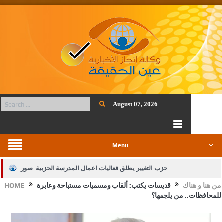
August 07, 2026
Menu
حزب التغيير يطلق فعاليات اعمال المدرسة الحزبية..صور
من هنا و هناك
قديسات يكتب: ألقاب ومسميات مستباحة وعابرة
HOME
الجيش يفتح باب التجنيد لحملة البكالوريوس في الحقوق والقانون
للمحافظات.. من يلجمها؟
بيان اجتماع عمّان:دعم الوصاية الهاشمية التاريخية على المقدسات