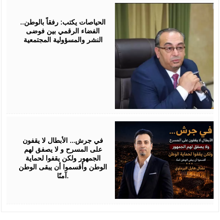
July
25,
2026
الحياصات يكتب: رفقاً بالوطن..
الفضاء الرقمي بين فوضى
النشر والمسؤولية المجتمعية
July
24,
2026
في جرش… الأبطال لا يقفون
على المسرح و لا يصفق لهم
الجمهور ولكن يقفوا لحماية
الوطن وأقسموا أن يبقى الوطن
آمنًا.