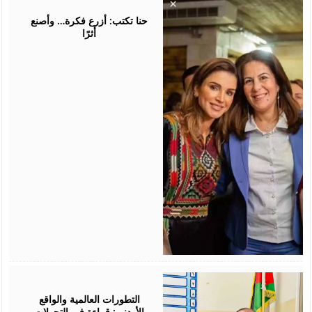
05,
2026
حنا تكتب: أزرع فكرة… وأصنع
أثرًا
August
05,
2026
التطورات العالمية والواقع
الأردني: قراءة في التحولات