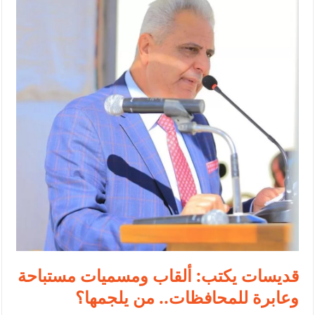
الإسلامية والمسيحية
الأمن يتلف 16 مليون حبة كبتاجون و1480 كغم مواد مخدرة
النواب يقر مشروع تعديل قانون الملكية العقارية
القاضي يلتقي رؤساء تحرير الصحف اليومية ويؤكد حرص مجلس النواب
على شراكة فاعلة مع الإعلام
دعوة المكلفين بخدمة العلم (الدفعة الثالثة) إلى مراجعة منصة خدمة
العلم
الملك يلتقي مجموعة من رفاق السلاح
الملك يتلقى اتصالا هاتفيا من العاهل البحريني
القاضي محمود أحمد فريحات.. مبارك ومزيدا من التوفيق
قديسات يكتب: ألقاب ومسميات مستباحة
وعابرة للمحافظات.. من يلجمها؟