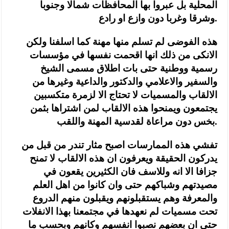
المحلية بل عبروا بها المحافظات شمالا وجنوبا
وشرقا وغربا دون وازع او رادع.
هذه الفوضى لم تسلم منها مهنة كما اسلفنا ولكن
الانكى من ذلك انها اقحمت نفسها في مؤسسات
رسمية ووطنية حتى بات اطلاق مسمى الشيخ
والسفير والاعلامي والدكتور والداعية وغيرها من
الالقاب والمسميات لا تحتاج الا لزمرة متكسبين
يجتمعون ويمنحوا هذه الالقاب لمن اشتراها بثمن
بخس دون مراعاة لقدسية المهنة واللقب.
تفشي هذه الممارسات اصبح مثار تندر من قبل من
يدركون الحقيقة ويعرفون ان هذه الالقاب لا تمنح
جزافا الا انه وللاسف فان الكثيرين يقعون في
مصيدتهم وشباكهم حتى وان كانوا من اهل العلم
والمعرفة وهم يستقبلونهم ويقبلون منهم الدروع
تحت مسميات لم نعهدها في مجتمعنا بهذا الانفلات
حتى ان بعضهم نصبوا انفسهم وكانهم وبحسب ما