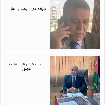
ي
6
شهادة حق …يجب ان تقال …
ي
6
رسالة شكر وتقدير لبلدية
عجلون.