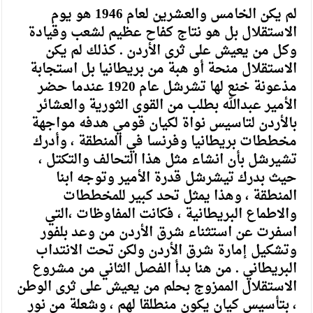
لم يكن الخامس والعشرين لعام 1946 هو يوم
الاستقلال بل هو نتاج كفاح عظيم لشعب وقيادة
وكل من يعيش على ثرى الأردن . كذلك لم يكن
الاستقلال منحة أو هبة من بريطانيا بل استجابة
مذعونة خنع لها تشرشل عام 1920 عندما حضر
الأمير عبدالله بطلب من القوى الثورية والعشائر
بالأردن لتاسيس نواة لكيان قومي هدفه مواجهة
مخططات بريطانيا وفرنسا في المنطقة ، وأدرك
تشيرشل بأن انشاء مثل هذا التحالف والتكتل ،
حيث بدرك تيشرشل قدرة الأمير وتوجه ابنا
المنطقة ، وهذا يمثل تحد كبير للمخططات
والاطماع البريطانية ، فكانت المفاوظات ،التي
اسفرت عن استثناء شرق الأردن من وعد بلفور
وتشكيل إمارة شرق الأردن ولكن تحت الانتداب
البريطاني . من هنا بدأ الفصل الثاني من مشروع
الاستقلال الممزوج بحلم من يعيش على ثرى الوطن
، بتأسيس كيان يكون منطلقا لهم ، وشعلة من نور