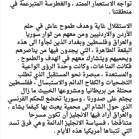
تواجه الاستعمار الممتد ، والغطرسة المتبرعمة في
منطقتنا .
الاستقلال غاية وهدف طموح عاش في حلم
الأردن والاردنيين ومن معهم من ثوار سوريا
والعراق وفلسطين وبغداد الذين لجأوا الى هذه
البقعة الطاهرة ، التي يجدون فيها من يناصرهم
ويحميهم ويتشارك معهم في الهدف والطموح .
فكانت المناخات، وكانت وحدة الرؤى الواعية
والمستعدة ، مبصرة نحو المستقبل الذي تطلب
التضحيات والكفاح الدائم والاستبسال ، ففلسطين
محتلة من بريطانيا ومشروعها الخبيث ما زال
يجثم على صدورنا ، وسوريا تخضع للحكم الفرنسي
الذي حول الشام الى محمية يعبث بها كيفما يشاء ،
والعراق أراد فيها الانجليز أن تكون مسرحا
متناقضا ، فسياسة الانجليز الدائمة وهي فرق تسد
التي تتبناها أمريكيا هذه الأيام .