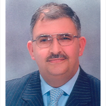
الإسلامية والمسيحية
الأمن يتلف 16 مليون حبة كبتاجون و1480 كغم مواد مخدرة
النواب يقر مشروع تعديل قانون الملكية العقارية
القاضي يلتقي رؤساء تحرير الصحف اليومية ويؤكد حرص مجلس
النواب على شراكة فاعلة مع الإعلام
دعوة المكلفين بخدمة العلم (الدفعة الثالثة) إلى مراجعة منصة خدمة
العلم
الملك يلتقي مجموعة من رفاق السلاح
الملك يتلقى اتصالا هاتفيا من العاهل البحريني
القاضي محمود أحمد فريحات.. مبارك ومزيدا من التوفيق