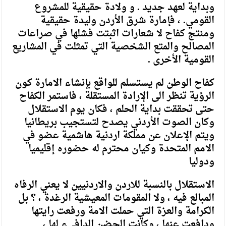
وبداية لعهد جديد . و ولادة حقيقية للمشروع
القومي. ، فإمارة شرق الأردن وليدة حقيقية
ومنتج كفاح لا شعارات اثبتت فشلها في صراعات
المصالح والمتع الشخصية التي تمثلت في المشاريع
القومية الأخرى .
كفاح الوطن لم يستسلم للواقع بإنشاء الامارة كون
الرؤية تنظر الى الإرادة المستقلة ، فاستمر الكفاح
حتى تحققت بداية الحلم ، فكان يوم الاستقلال
وكان الصوت الأردني يصدح لتستجيب بريطانيا
ويتم الإعلان عن مملكة اردنية هاشمية عضو في
الامم المتحدة وكيان محترم له حضوره إقليميا
ودوليا
الاستقلال بالنسبة للاردن والاردنيين لا يعني الرفاه
المبالع فيه ، ولا المقومات المعيشية الرغدة ، ؟ بل
الكرامة والعزة التي حملت الامة ورفعت رايتها
ودافعت عنها ، وكانت الحضن الدافيء لها ،