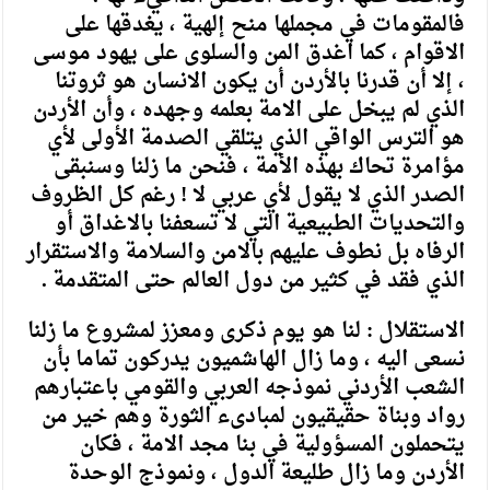
فالمقومات في مجملها منح إلهية ، يغدقها على
الاقوام ، كما اغدق المن والسلوى على يهود موسى
، إلا أن قدرنا بالأردن أن يكون الانسان هو ثروتنا
الذي لم يبخل على الامة بعلمه وجهده ، وأن الأردن
هو الترس الواقي الذي يتلقي الصدمة الأولى لأي
مؤامرة تحاك بهذه الأمة ، فنحن ما زلنا وسنبقى
الصدر الذي لا يقول لأي عربي لا ! رغم كل الظروف
والتحديات الطبيعية التي لا تسعفنا بالاغداق أو
الرفاه بل نطوف عليهم بالامن والسلامة والاستقرار
الذي فقد في كثير من دول العالم حتى المتقدمة .
الاستقلال : لنا هو يوم ذكرى ومعزز لمشروع ما زلنا
نسعى اليه ، وما زال الهاشميون يدركون تماما بأن
الشعب الأردني نموذجه العربي والقومي باعتبارهم
رواد وبناة حقيقيون لمبادىء الثورة وهم خير من
يتحملون المسؤولية في بنا مجد الامة ، فكان
الأردن وما زال طليعة الدول ، ونموذج الوحدة