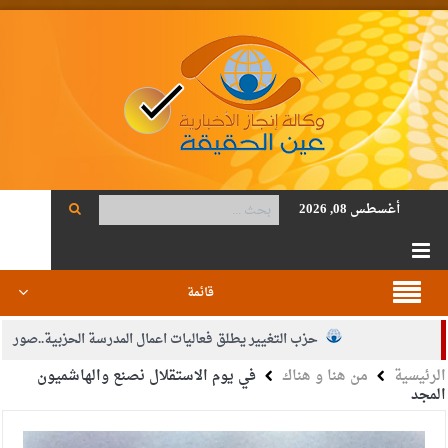
أغسطس 08, 2026
قائمة
حزب التغيير يطلق فعاليات اعمال المدرسة الحزبية..صور
الرئيسية
من هنا و هناك
في يوم الاستقلال نصنع والهاشميون
الجيش يفتح باب التجنيد لحملة البكالوريوس في الحقوق والقانون
المجد
بيان اجتماع عمّان:دعم الوصاية الهاشمية التاريخية على المقدسات