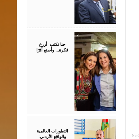
August
05,
2026
حنا تكتب: أزرع
فكرة… وأصنع أثرًا
August
05,
2026
التطورات العالمية
والواقع الأردني:
No 