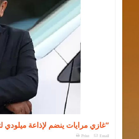
غازي مرايات ينضم لإذاعة ميلودي لتقديم برنامج “قضايا”
Print
Email