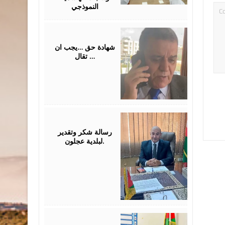
النموذجي
July
31,
2026
شهادة حق …يجب ان
تقال …
July
26,
2026
رسالة شكر وتقدير
لبلدية عجلون.
July
26,