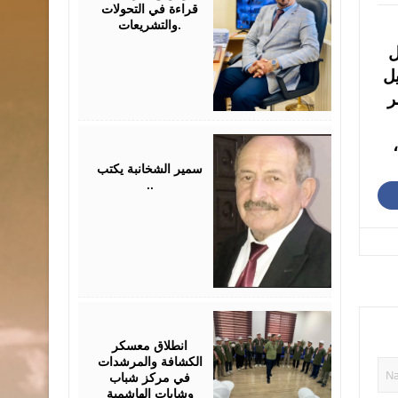
قراءة في التحولات
والتشريعات.
زميل
يل
ر
August
03,
2026
سمير الشخانبة يكتب
..
August
01,
2026
انطلاق معسكر
الكشافة والمرشدات
في مركز شباب
وشابات الهاشمية