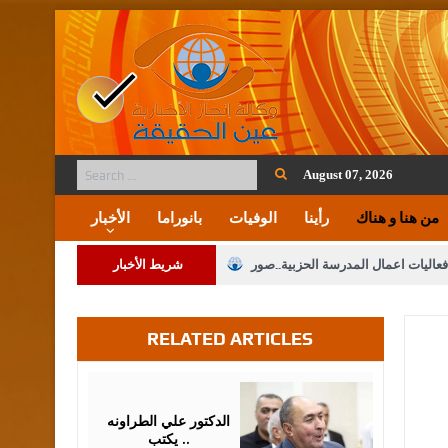
August 07, 2026
من هنا و هناك
رأينا
الوفيات
بانوراما
الأخبار
فعاليات اعمال المدرسة الحزبية..صور
شريط الأخبار
ة على المقدسات الإسلامية والمسيحية
RELATED ARTICLES
 مشروع تعديل قانون الملكية العقارية
الثالثة) إلى مراجعة منصة خدمة العلم
August
07,
2026
 فريحات.. مبارك ومزيدا من التوفيق
الدكتور علي الطراونه
يكتب ..