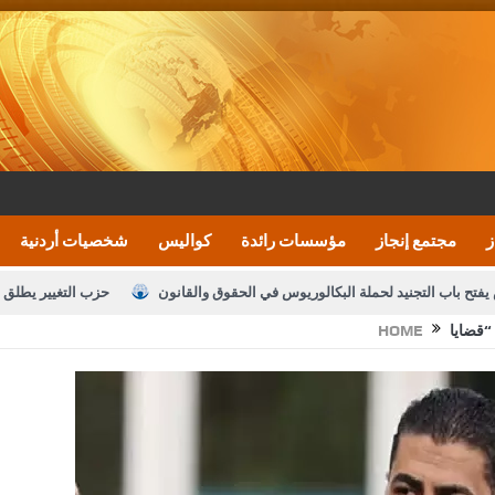
ز
مجتمع إنجاز
مؤسسات رائدة
كواليس
شخصيات أردنية
يفتح باب التجنيد لحملة البكالوريوس في الحقوق والقانون
حزب التغيير يطلق 
HOME
بيان اجتماع عمّان:دعم الوصاية الهاشمية التاريخي
ف اليومية ويؤكد حرص مجلس النواب على شراكة فاعلة مع الإعلام
النواب يقر
الملك يلتقي مجموعة من رفاق السلاح
دعوة المكلفين بخدمة العلم (الدفعة 
القاضي محمود أحمد