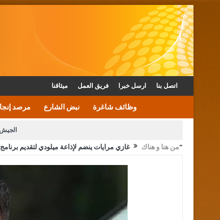
اتصل بنا
ارسل خبرا
فريق العمل
ميثاقنا
وظائف شاغرة
نبض الشارع
مرصد إنجا
الجيش 
غازي مرايات ينضم لإذاعة ميلودي لتقديم برنامج “قضايا”
من هنا و هناك
الأمن يتلف 16 مليون حبة كبتاجون و1480 كغم مواد مخدرة
القاضي يلتقي رؤساء تحرير الصح
الملك يتلقى اتصالا هاتفيا من العاهل البحريني