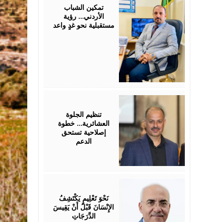
2026
تمكين الشباب
الأردني… رؤية
مستقبلية نحو غدٍ واعد
July
25,
2026
تنظيم الجلوة
العشائرية… خطوة
إصلاحية تستحق
الدعم
July
25,
2026
نَحْوَ تَعْلِيمٍ يَكْتَشِفُ
الإِنْسَانَ قَبْلَ أَنْ يَقِيسَ
الدَّرَجَاتِ