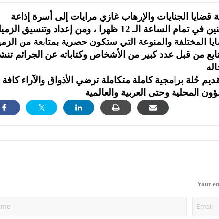
قضايا الجنايات والإرهاب غازي مرايات إلى أسرة إذاعة
ميلودي الأردن ليقدم برنامج “قضايا” كل يوم اثنين في تمام الساعة الـ 12 ظهرا ، ومن إعداد وتنسيق ال
ا المختلفة والمنوعة التي ستكون حصرية بمتابعة من الزم
متابع من قبل عدد كبير من الأشخاص وكتاباته عن الجرائم تنش
 حُلة برامجية كاملة متكاملة ترضي الأذواق والآراء كافة ،
Your em