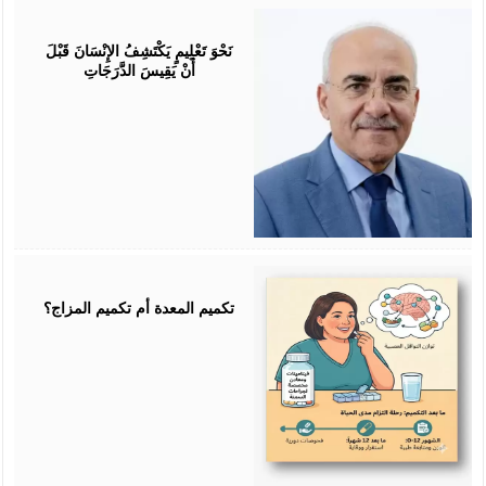
July
25,
2026
نَحْوَ تَعْلِيمٍ يَكْتَشِفُ الإِنْسَانَ قَبْلَ
أَنْ يَقِيسَ الدَّرَجَاتِ
July
25,
2026
تكميم المعدة أم تكميم المزاج؟