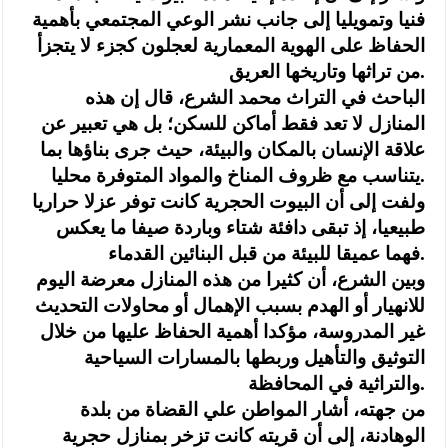
فنيا وتمويليا إلى جانب نشر الوعي المجتمعي بأهمية
الحفاظ على الهوية المعمارية لعجلون كجزء لا يتجزأ
من تراثها وتاريخها العريق.
الباحث في التراث محمد الشرع، قال إن هذه
المنازل لا تعد فقط أماكن للسكن؛ بل هي تعبير عن
علاقة الإنسان بالمكان والبيئة، حيث جرى بناؤها بما
يتناسب مع ظروف المناخ والمواد المتوفرة محليا.
ولفت إلى أن البيوت الحجرية كانت توفر عزلا حراريا
طبيعيا، إذ تبقى دافئة شتاء وباردة صيفا ما يعكس
فهما عميقا للبيئة من قبل البنائين القدماء.
وبين الشرع، أن كثيرا من هذه المنازل معرضة اليوم
للانهيار أو الهدم بسبب الإهمال أو محاولات التحديث
غير المدروسة، مؤكدا أهمية الحفاظ عليها من خلال
التوثيق والتأهيل وربطها بالمسارات السياحية
والتراثية في المحافظة.
من جهته، أشار المواطن علي القضاة من بلدة
الوهادنة، إلى أن قريته كانت تزخر بمنازل حجرية