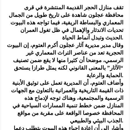
تقف منازل الحجر القديمة المنتشرة في قرى
محافظة عجلون شاهدة على تاريخ طويل من الجمال
المعماري والبساطة الريفية، فيما تواجه هذه البيوت
تحديات الاندثار والإهمال في ظل تغول العمران
الحديث وتبدل أنماط الحياة.
وقال مدير مديرية آثار عجلون أكرم العتوم، إن البيوت
الحجرية تعد من عناصر التراث المعماري غير
الرسمي، موضحا أن كثيرا منها لا يقع ضمن تصنيف
“الآثار” بالمعنى القانوني لكنه يمثل طرازا يستحق
الحماية والرعاية.
وأضاف العتوم، أن المديرية تعمل على توثيق الأبنية
ذات القيمة التاريخية والعمرانية بالتعاون مع الجهات
الرسمية والمجتمعية، وهناك توجه لإدماج هذه
المنازل ضمن خطط تنمية المسارات السياحية في
المحافظة خصوصا الواقعة على مقربة من مواقع
الجذب البيئي والطبيعي.
وأشار إلى أن إعادة إحياء هذه البيوت يتطلب دعما