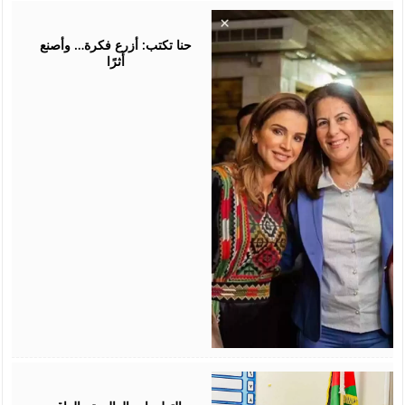
August
05,
2026
حنا تكتب: أزرع فكرة… وأصنع
أثرًا
August
05,
2026