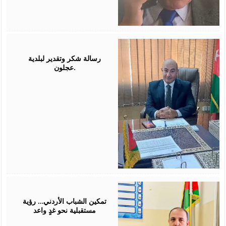
July
26,
2026
رسالة شكر وتقدير لبلدية
عجلون.
July
26,
2026
تمكين الشباب الأردني… رؤية
مستقبلية نحو غدٍ واعد