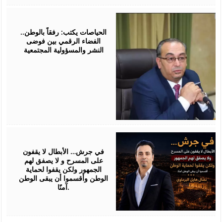
July
25,
2026
الحياصات يكتب: رفقاً بالوطن..
الفضاء الرقمي بين فوضى
النشر والمسؤولية المجتمعية
July
24,
2026
في جرش… الأبطال لا يقفون
على المسرح و لا يصفق لهم
الجمهور ولكن يقفوا لحماية
الوطن وأقسموا أن يبقى الوطن
آمنًا.