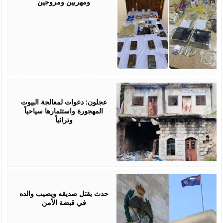
ومهربين ومروجين
March
06,
2026
عجلون: دعوات لمعالجة البيوت
المهجورة واستثمارها سياحياً
وتراثياً
February
10,
2026
حدث يقتل صديقه ويصيب والده
في قبضة الأمن