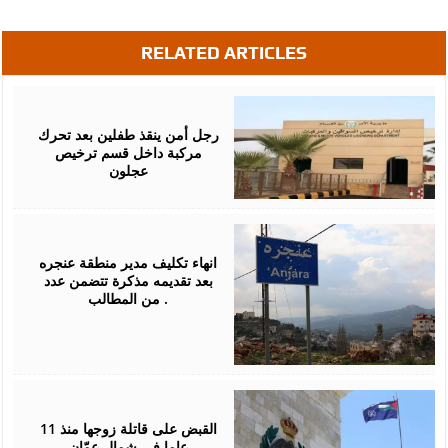
RELATED ARTICLES
July
28,
2026
رجل أمن ينقذ طفلين بعد تحرك
مركبة داخل قسم ترخيص
عجلون
July
13,
2026
انهاء تكليف مدير منطقة عنجره
بعد تقديمه مذكرة تتضمن عدد
من المطالب .
July
08,
2026
القبض على قاتلة زوجها منذ 11
عاما في شمال عمّان