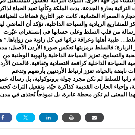
والنساء من جهة أخرى. البيوت التراثية كجسور للمستقبل في
 التراثية بحارة الجدعة، بدت الملكة وكأنها تعيد الحياة لذاكر
حجارة الصفراء العثمانية، كانت عبر التاريخ فضاءات للضيافة
ز للمشاريع الريادية والسياحة الداخلية، تؤكد أن الماضي ل
سالة من قلب السلط وعلى حسابها في إنستغرام، عبّرت
لط… طيبة أهلها وعراقة تراثها في كل زاوية من زواياها.” ه
الزيارة؛ فالسلط برمزيتها تعكس صورة الأردن الأصيل: مدي
حبة والتسامح. تعزيز السياحة الداخلية والهوية الوطنية من
 السياحة الداخلية كرافعة اقتصادية وثقافية. فالمدن الأردن
 نابضة بالحياة، تعزز ارتباط الأردنيين بأرضهم وتدعم
كة رانيا للسلط لم تكن مجرد جولة بروتوكولية، بل رسالة عمي
ة، وإحياء الحارات القديمة كذاكرة حيّة، وتفعيل التراث كجس
بهذا المعنى لم تكن محطة عابرة، بل نموذجاً يُحتذى في مدن