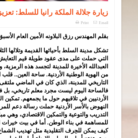
زيارة جلالة الملكة رانيا للسلط: تعزيز
Print
Email
بقلم المهندس رزق البلاونه الأمين العام الأسب
تشكل مدينة السلط بأحيائها القديمة وتلالها الثلا
التي حملت على مدى عقود طويلة قيم التعايش وا
العبدالله الأخيرة للمدينة لتجسد هذه الرمزية،
من الهوية الوطنية الأردنية. ساحة العين.. قلب
التاريخي للمدينة، الذي كان في الماضي ملتقى ال
فالساحة اليوم ليست مجرد معلم تاريخي، بل 
الأردنيين في تلاقيهم حول ما يجمعهم. تمكين ا
النهوض بالأسر الأردنية حملت رسالة دعم للمرأ
التدريب والتوعية والتمكين الاقتصادي، وهي مباد
للمساهمة في بناء الوطن. أما في بيت خيرات ا
كيف يمكن للحِرف التقليدية مثل تهديب الشماغ