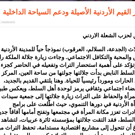
 القيم الأردنية الأصيلة ودعم السياحة الداخلية
Comments
ق لحزب الشعلة الاردني
ث (الجدعة، السلالم، العرقوب) نموذجاً حياً للمدينة الأردنية
لمحبة والتكافل الاجتماعي. وجاءت زيارة جلالة الملكة ران
 وتؤكد على أهمية استحضار التراث وتفعيله في الحاضر كجزء
 السلط النابض بدأت جلالتها جولتها من ساحة العين، المركز
حارات ومورداً رئيسياً للحياة. وهنا يلتقي القديم بالجديد،
فضاء اجتماعي وثقافي يرمز لوحدة أهل السلط، ويعكس طبي
لمرأة والحفاظ على التراث زيارة جلالتها إلى جمعية سيدات
ة الأردنية في دورها التنموي، حيث اطّلعت على برامج
رات تعزز مكانة المرأة في مجتمعها وتفتح أمامها آفاقاً جدي
لسلط، فقد التقت جلالتها بمؤسسته ثائرة عربيات، لتشاهد
 أن تتحول إلى مشاريع اقتصادية مستدامة، تحفظ التراث م