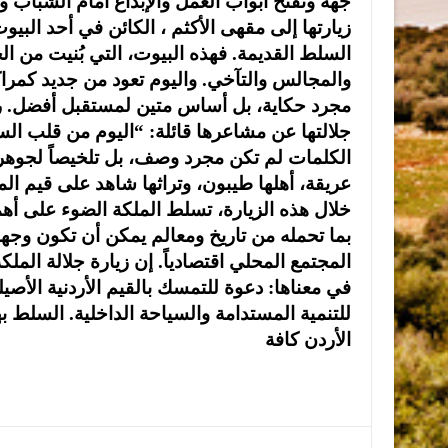
جهة وتفتح أبواب العمل والإبداع أمام الشباب 
زيارتها إلى مقهى الأكثم ، الكائن في أحد البيوت
السلط القديمة. فهذه البيوت، التي بُنيت من ال
والمجالس والتآخي. واليوم تعود من جديد كمراك
مجرد حكاية، بل أساس متين لمستقبل أفضل. ر
جلالتها عن مشاعرها قائلة: “اليوم من قلب الس
الكلمات لم تكن مجرد وصف، بل تلخيصاً لجوهر 
عريقة، أهلها طيبون، وتراثها شاهد على قيم الم
خلال هذه الزيارة، تسلط الملكة الضوء على أهمية
بما تحمله من تاريخ ومعالم يمكن أن تكون وجهات
المجتمع المحلي اقتصادياً. إن زيارة جلالة المل
في معناها: دعوة للتمسك بالقيم الأردنية الأصيل
للتنمية المستدامة والسياحة الداخلية. السلط 
الأردن كافة