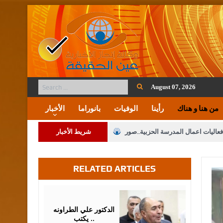
August 07, 2026
من هنا و هناك
رأينا
الوفيات
بانوراما
الأخبار
فعاليات اعمال المدرسة الحزبية..صور
شريط الأخبار
ة على المقدسات الإسلامية والمسيحية
RELATED ARTICLES
 مشروع تعديل قانون الملكية العقارية
الثالثة) إلى مراجعة منصة خدمة العلم
August
07,
2026
 فريحات.. مبارك ومزيدا من التوفيق
الدكتور علي الطراونه
يكتب ..