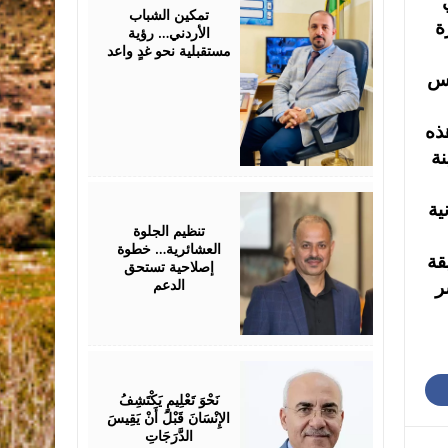
2026
تمكين الشباب
ة
الأردني… رؤية
مستقبلية نحو غدٍ واعد
يس
ذه
نة
July
ية
25,
2026
تنظيم الجلوة
العشائرية… خطوة
قة
إصلاحية تستحق
الدعم
ر
July
25,
2026
نَحْوَ تَعْلِيمٍ يَكْتَشِفُ
الإِنْسَانَ قَبْلَ أَنْ يَقِيسَ
الدَّرَجَاتِ