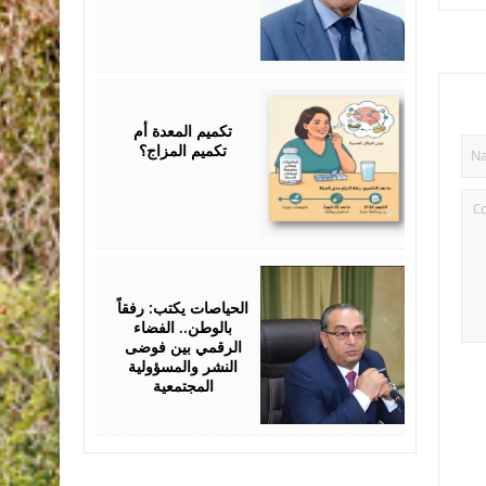
July
25,
2026
تكميم المعدة أم
تكميم المزاج؟
July
25,
2026
الحياصات يكتب: رفقاً
بالوطن.. الفضاء
الرقمي بين فوضى
النشر والمسؤولية
المجتمعية