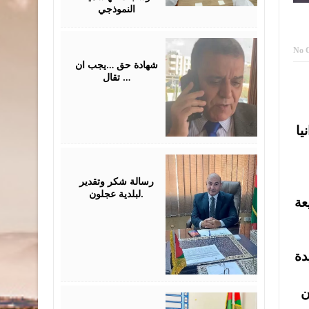
النموذجي
July
No 
31,
2026
شهادة حق …يجب ان
تقال …
يا
July
26,
2026
رسالة شكر وتقدير
لبلدية عجلون.
عة
دة
ن
July
26,