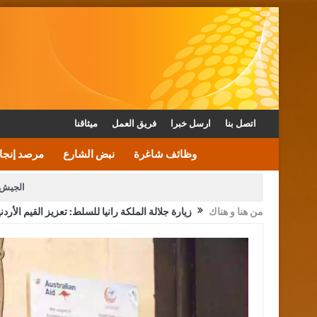
اتصل بنا
ارسل خبرا
فريق العمل
ميثاقنا
وظائف شاغرة
نبض الشارع
مرصد إنجا
الجيش 
من هنا و هناك
زيارة جلالة الملكة رانيا للسلط: تعزيز القيم الأرد
الأمن يتلف 16 مليون حبة كبتاجون و1480 كغم مواد مخدرة
القاضي يلتقي رؤساء تحرير الصح
الملك يتلقى اتصالا هاتفيا من العاهل البحريني