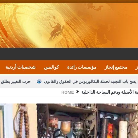
ز
مجتمع إنجاز
مؤسسات رائدة
كواليس
شخصيات أردنية
يفتح باب التجنيد لحملة البكالوريوس في الحقوق والقانون
حزب التغيير يطلق 
نية الأصيلة ودعم السياحة الداخلية
HOME
بيان اجتماع عمّان:دعم الوصاية الهاشمية التاريخي
ف اليومية ويؤكد حرص مجلس النواب على شراكة فاعلة مع الإعلام
النواب يقر
الملك يلتقي مجموعة من رفاق السلاح
دعوة المكلفين بخدمة العلم (الدفعة 
القاضي محمود أحمد