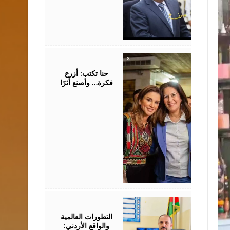
August
05,
2026
حنا تكتب: أزرع
فكرة… وأصنع أثرًا
August
05,
2026
التطورات العالمية
والواقع الأردني: