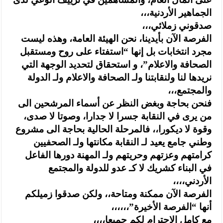
الجماهير الأردنية،،،
صدقوني زملائي،،،
الفرصة الآن بأيدينا، نحن الهيئة العامة، وهذه ليست
مجرد انتخابات بل إنها “استفتاء على روح ومستقبل
الصحافة والاعلام”، و استحقاق لتحديد الوجهة التي
نريدها لنا ولنقابتنا ولـ الصحافة والاعلام ولـ الدولة
والمجتمع،،،
فنحن بحاجة وبغض النظر عن أسماء المرشحين الى
من يرى في النقابة جسرا لا جدارا، وصوتا لا صدى،
وقوة لا ديكورا،، فالمرحلة الحالية بحاجة الى مشروع
وطني جامع يعيد لـ النقابة مكانتها ولـ الصحفيين
كرامتهم وعزتهم وحريتهم ولـ المهنة دورها الفاعل
في البناء كشريك لا كـ عدو للدولة والمجتمع
الأردني،،،،
الفرصة الآن ممكنة ومتاحة،، ولكن صدقوا زميلكم
أنها “الفرصة الأخيرة”،،،،،،
مع كامل الاحترام لكم جميعا،،،،