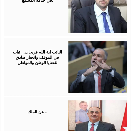
في خدمة المجتمع.
February
25,
2026
النائب آية الله فريحات… ثبات
في الموقف وانحياز صادق
لقضايا الوطن والمواطن
January
30,
2026
عن الملك ..