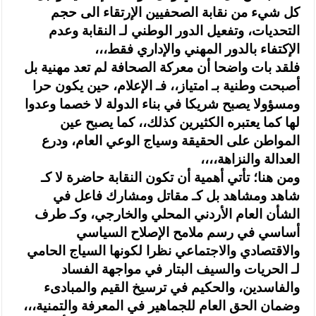
كل شيء من نقابة الصحفيين الإرتقاء الى حجم
التحديات، وتفعيل الدور الوطني لـ النقابة وعدم
الإكتفاء بالدور المهني والإداري فقط،،،
فلقد بات واضحا أن معركة الصحافة لم تعد مهنية بل
أصبحت وطنية بـ امتياز،، فـ الإعلام، حين يكون حرا
ومسؤولا يصبح شريكا في بناء الدولة لا خصما وعدوا
لها كما يعتبره الكثيرين كذلك،، كما يصبح عين
المواطن على الحقيقة وسياج الوعي العام، ودرع
العدالة والنزاهة،،،،
ومن هنا؛ تأتي أهمية أن تكون النقابة حاضرة لا كـ
شاهد ومشاهد بل كـ مقاتل ومشارك فاعل في
الشأن العام الأردني المحلي والخارجي، وكـ طرف
أساسي في رسم ملامح الإصلاح السياسي
والاقتصادي والاجتماعي نظرا لكونها السياج الحامي
لـ الحريات والسيف البتار في مواجهة الفساد
والفاسدين، والحكيم في ترسيخ القيم والمبادىء
وضمان الحق العام للجماهير في المعرفة والتمنية،،،