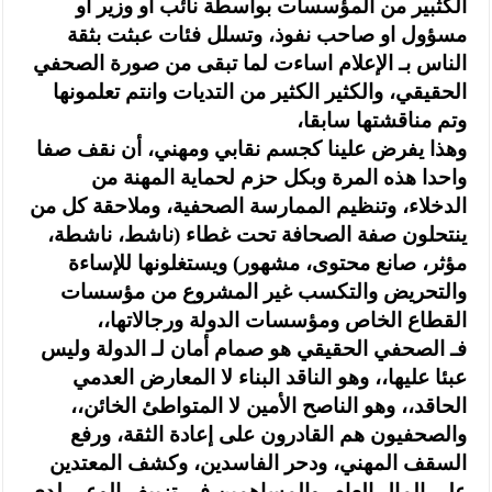
الكثبير من المؤسسات بواسطة نائب او وزير أو
مسؤول او صاحب نفوذ، وتسلل فئات عبثت بثقة
الناس بـ الإعلام اساءت لما تبقى من صورة الصحفي
الحقيقي، والكثير الكثير من التديات وانتم تعلمونها
وتم مناقشتها سابقا،
وهذا يفرض علينا كجسم نقابي ومهني، أن نقف صفا
واحدا هذه المرة وبكل حزم لحماية المهنة من
الدخلاء، وتنظيم الممارسة الصحفية، وملاحقة كل من
ينتحلون صفة الصحافة تحت غطاء (ناشط، ناشطة،
مؤثر، صانع محتوى، مشهور) ويستغلونها للإساءة
والتحريض والتكسب غير المشروع من مؤسسات
القطاع الخاص ومؤسسات الدولة ورجالاتها،،
فـ الصحفي الحقيقي هو صمام أمان لـ الدولة وليس
عبئا عليها،، وهو الناقد البناء لا المعارض العدمي
الحاقد،، وهو الناصح الأمين لا المتواطئ الخائن،،
والصحفيون هم القادرون على إعادة الثقة، ورفع
السقف المهني، ودحر الفاسدين، وكشف المعتدين
على المال العام، والمساهمين في تزييف الوعي لدى