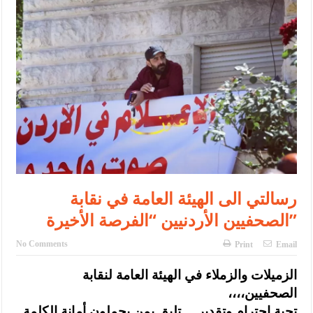
الأمن يتلف 16 مليون حبة كبتاجون و1480 كغم مواد مخدرة
النواب يقر مشروع تعديل قانون الملكية العقارية
القاضي يلتقي رؤساء تحرير الصحف اليومية ويؤكد حرص مجلس النواب
على شراكة فاعلة مع الإعلام
دعوة المكلفين بخدمة العلم (الدفعة الثالثة) إلى مراجعة منصة خدمة
العلم
الملك يلتقي مجموعة من رفاق السلاح
الملك يتلقى اتصالا هاتفيا من العاهل البحريني
رسالتي الى الهيئة العامة في نقابة
الصحفيين الأردنيين “الفرصة الأخيرة”
القاضي محمود أحمد فريحات.. مبارك ومزيدا من التوفيق
عارف بيك فريحات.. مبارك وبكم تزهو المناصب
No Comments
Print
Email
الزميلات والزملاء في الهيئة العامة لنقابة
الصحفيين،،،،
تحية احترام وتقدير… تليق بمن يحملون أمانة الكلمة