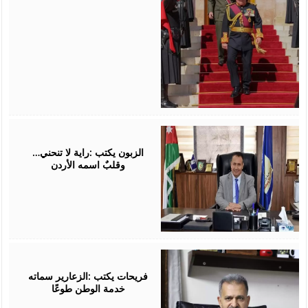
April
16,
2026
الزبون يكتب :راية لا تنحني…
وقلبٌ اسمه الأردن
April
11,
2026
فريحات يكتب :الزعارير سماته
خدمة الوطن طوعًا