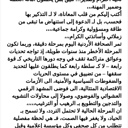
وضمير المهنة،،،
أكتب إليكم من قلب المعاناة، لا لـ التذكير بها
فحسب، بل لـ الدعوة إلى استنهاض ما تبقى من
طاقة ومسؤولية وكرامة جماعية،،،،
زملائي وأساتذتي الكرام،،،
تمر الصحافة الأردنية اليوم بمرحلة دقيقة، وربما تكون
المرحلة الأخطر منذ سنوات طويلة، إذ تواجه تحديات
وعوائق متراكمة تقف في وجه دورها التاريخي كـ قوة
رابعة – لا كـ سلطة رابعة كما يطلقون عليها لتحديد
سقفها – من تضييق في مستوى الحريات
والضغوطات السياسية والأمنية، الى الأزمات
الاقتصادية المتتالية، الى فوضى المشهد الرقمي
العشوائي والفوضوي، وصولا إلى محاولات التشويه
والتدجين والتطويع بـ الرهيب أو الترغيب،،،،،
ان المرحلة الحالية لا تحتمل التردد، ولا تسمح بـ
الحياد، ولا يغفر فيها الصمت، فـ هي لحظة مفصلية
تتطلب من كل صحفي وكل مؤسسة إعلامية وقبل