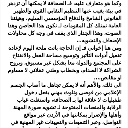
وكما هو متعارف عليه، فـ الصحافة لا يمكنها أن تزدهر
في بيئة يغيب عنها التنظيم النقابي القوي والظهير
القانوني الشامخ والدفاع المؤسسي السليم، وهيئتنا
العامة تمتلك كل المقومات لـ تكون هذا الحاضن وهذا
الصوت، وهذا الجدار الذي يقف في وجه كل محاولات
الإضعاف والتشويه،،،
ومن هنا إخواني فـ إن الحاجة باتت ملحة اليوم لإعادة
تفعيل أدوات التأثير وتوسيع مساحة الفعل والانفتاح
على المجتمع والدولة معا بشكل غير مسبوق، وبروح
الشراكة لا الصدام، وبخطاب وطني عقلاني لا مساوم
او مقايض،،،،
الى ذلك، والأهم أنه لا يمكن تجاهل ما أصاب الجسم
الإعلامي من فوضى وتلوث مهني بفعل دخول
طفيليات لا علاقة لها بـ الصحافة، واستغلت غياب
الرقابة والمنصات المفتوحة لـ تشويه صورة المهنة
وأهلها والإضرار بمكانتها في الأردن عبر مواقع
التواصل، وعبر التنفيعات والتعيينات غير المهنية في