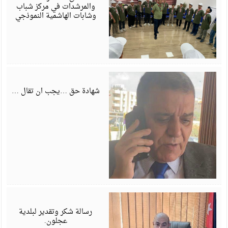
والمرشدات في مركز شباب
وشابات الهاشمية النموذجي
ي
6
شهادة حق …يجب ان تقال …
ي
6
رسالة شكر وتقدير لبلدية
عجلون.