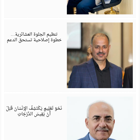
ي
6
تنظيم الجلوة العشائرية…
خطوة إصلاحية تستحق الدعم
ي
6
نَحْوَ تَعْلِيمٍ يَكْتَشِفُ الإِنْسَانَ قَبْلَ
أَنْ يَقِيسَ الدَّرَجَاتِ