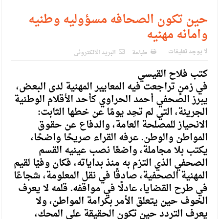
حين تكون الصحافه مسؤوليه وطنيه
وامانه مهنيه
لا يوجد تعليقات
طباعة
البريد الالكترونى
كتب فلاح القيسي
في زمنٍ تراجعت فيه المعايير المهنية لدى البعض،
يبرز الصحفي أحمد الحراوي كأحد الأقلام الوطنية
الجريئة، التي لم تحِد يومًا عن خطها الثابت:
الانحياز للمصلحة العامة، والدفاع عن حقوق
المواطن والوطن. عرفه القراء صريحًا واضحًا،
يكتب بلا مجاملة، واضعًا نصب عينيه القسم
الصحفي الذي التزم به منذ بداياته، فكان وفيًا لقيم
المهنية الصحفية، صادقًا في نقل المعلومة، شجاعًا
في طرح القضايا، عادلًا في مواقفه. قلمه لا يعرف
الخوف حين يتعلق الأمر بكرامة المواطن، ولا
يعرف التردد حين تكون الحقيقة على المحك،