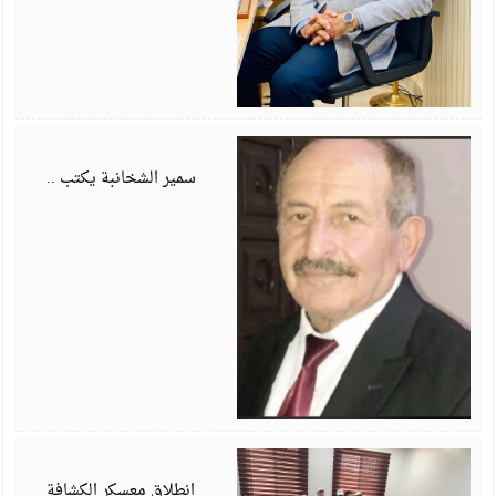
أ
6
سمير الشخانبة يكتب ..
أ
6
انطلاق معسكر الكشافة