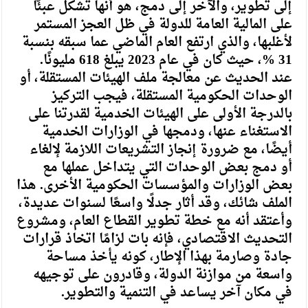
إلى تطوير، والآخر إلى دمج، هو أنها تشكل عبئًا
على المالية العامة للدولة في ظل العجز المستمر
لأغلبها، والذي ارتفع العام الماضي عما سبقه بنسبة
31 %، حيث كان في عام 2023 يبلغ 618 مليونًا.
عند الحديث عن معالجة ملف الهيئات المستقلة، أو
الوحدات الحكومية المستقلة، فيجب التركيز
بالدرجة الأولى على الهيئات الخدمية لقدرتنا على
الاستغناء عنها، ودمجها في الوزارات الخدمية
أيضًا، مع ضرورة إنجاز التشريعات اللازمة لإلغاء
أو دمج بعض الوحدات التي يتداخل عملها مع
بعض الوزارات والمؤسسات الحكومية الأخرى. هذا
الملف شائك، وقد أثار جدلًا واسعًا لسنوات عديدة،
وأعتقد أنه مع خطة تطوير القطاع العام، ومشروع
التحديث الاقتصادي، فإنه بات لزامًا اتخاذ قرارات
جادة وصارمة بهذا الإطار، كونه يأخذ مساحة
واسعة من موازنة الدولة، وقادرون على توجيهه
في مكان آخر يساعد في التنمية والتطوير.