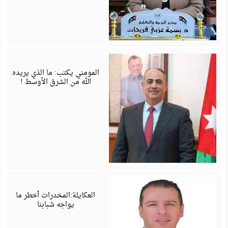
م
6
المومني يكتب: ما الذي يريده
الله من الشرق الأوسط !
م
6
العكايلة:المخدرات أخطر ما
يواجه شبابنا