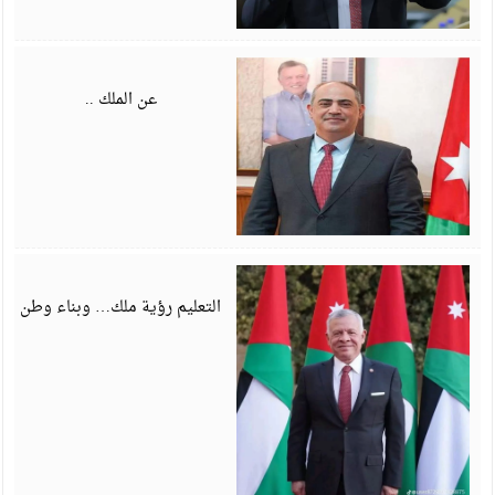
ي
6
عن الملك ..
ي
6
التعليم رؤية ملك… وبناء وطن