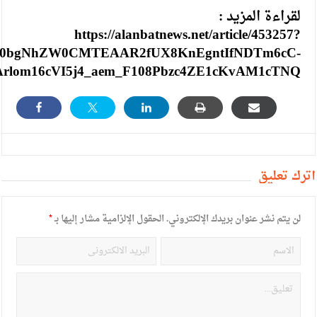
لقراءة المزيد :
https://alanbatnews.net/article/453257?
Xh0bgNhZW0CMTEAAR2fUX8KnEgntIfNDTm6cC-
Arlom16cVI5j4_aem_F108Pbzc4ZE1cKvAM1cTNQ
أترك تعليق
لن يتم نشر عنوان بريدك الإلكتروني.
الحقول الإلزامية مشار إليها بـ
*