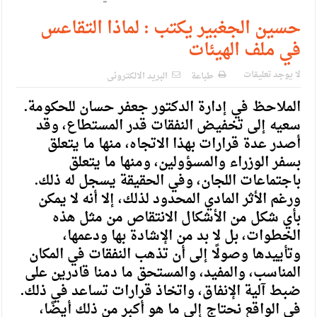
الإسلامية والمسيحية
حسين الجغبير يكتب : لماذا التقاعس
الأمن يتلف 16 مليون حبة كبتاجون و1480 كغم مواد مخدرة
في ملف الهيئات
النواب يقر مشروع تعديل قانون الملكية العقارية
لا يوجد تعليقات
طباعة
البريد الالكترونى
القاضي يلتقي رؤساء تحرير الصحف اليومية ويؤكد حرص مجلس
الملاحظ في إدارة الدكتور جعفر حسان للحكومة.
النواب على شراكة فاعلة مع الإعلام
سعيه إلى تخفيض النفقات قدر المستطاع، وقد
دعوة المكلفين بخدمة العلم (الدفعة الثالثة) إلى مراجعة منصة خدمة
أصدر عدة قرارات بهذا الاتجاه، منها ما يتعلق
بسفر الوزراء والمسؤولين، ومنها ما يتعلق
العلم
باجتماعات اللجان، وفي الحقيقة يسجل له ذلك.
الملك يلتقي مجموعة من رفاق السلاح
ورغم الأثر المادي المحدود لذلك، إلا أنه لا يمكن
بأي شكل من الأشكال الانتقاص من مثل هذه
الملك يتلقى اتصالا هاتفيا من العاهل البحريني
الخطوات، بل لا بد من الإشادة بها ودعمها،
القاضي محمود أحمد فريحات.. مبارك ومزيدا من التوفيق
وتأييدها وصولًا إلى أن تذهب النفقات في المكان
المناسب، والمفيد، والمستحق ما دمنا قادرين على
ضبط آلية الإنفاق، واتخاذ قرارات تساعد في ذلك.
في الواقع نحتاج إلى ما هو أكبر من ذلك أيضًا،