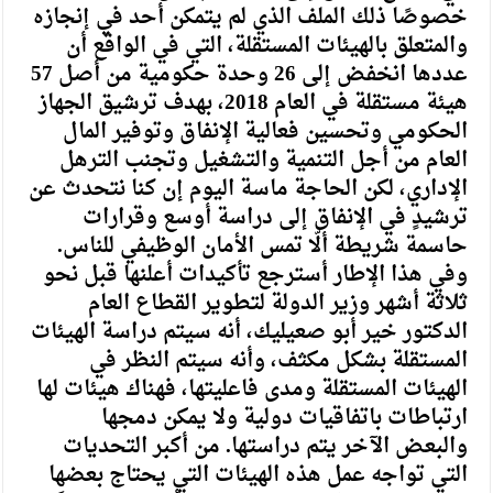
خصوصًا ذلك الملف الذي لم يتمكن أحد في إنجازه
والمتعلق بالهيئات المستقلة، التي في الواقع أن
عددها انخفض إلى 26 وحدة حكومية من أصل 57
هيئة مستقلة في العام 2018، بهدف ترشيق الجهاز
الحكومي وتحسين فعالية الإنفاق وتوفير المال
العام من أجل التنمية والتشغيل وتجنب الترهل
الإداري، لكن الحاجة ماسة اليوم إن كنا نتحدث عن
ترشيدٍ في الإنفاق إلى دراسة أوسع وقرارات
حاسمة شريطة ألّا تمس الأمان الوظيفي للناس.
وفي هذا الإطار أسترجع تأكيدات أعلنها قبل نحو
ثلاثة أشهر وزير الدولة لتطوير القطاع العام
الدكتور خير أبو صعيليك، أنه سيتم دراسة الهيئات
المستقلة بشكل مكثف، وأنه سيتم النظر في
الهيئات المستقلة ومدى فاعليتها، فهناك هيئات لها
ارتباطات باتفاقيات دولية ولا يمكن دمجها
والبعض الآخر يتم دراستها. من أكبر التحديات
التي تواجه عمل هذه الهيئات التي يحتاج بعضها