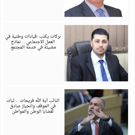
م
6
بركات يكتب :قيادات وطنية في
العمل الاجتماعي… نماذج
مضيئة في خدمة المجتمع.
ف
6
النائب آية الله فريحات… ثبات
في الموقف وانحياز صادق
لقضايا الوطن والمواطن