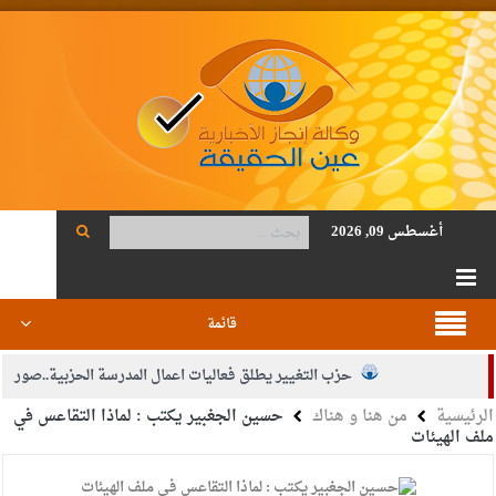
أغسطس 09, 2026
قائمة
حزب التغيير يطلق فعاليات اعمال المدرسة الحزبية..صور
الرئيسية
من هنا و هناك
حسين الجغبير يكتب : لماذا التقاعس في
الجيش يفتح باب التجنيد لحملة البكالوريوس في الحقوق والقانون
ملف الهيئات
بيان اجتماع عمّان:دعم الوصاية الهاشمية التاريخية على المقدسات