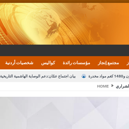
ز
مجتمع إنجاز
مؤسسات رائدة
كواليس
شخصيات أردنية
بيان اجتماع عمّان:دعم الوصاية الهاشمية التاريخي
الشراري
HOME
تشكيلات إدارية واسعة في الداخلية (اسماء)
النواب يقر
نصة خدمة العلم
القاضي يلتقي رؤساء تحرير الصحف اليومية ويؤكد حرص مجلس ا
رك ومزيدا من التوفيق
الملك يتلقى اتصالا هاتفيا من العاهل البحريني
ا
عارف بيك 