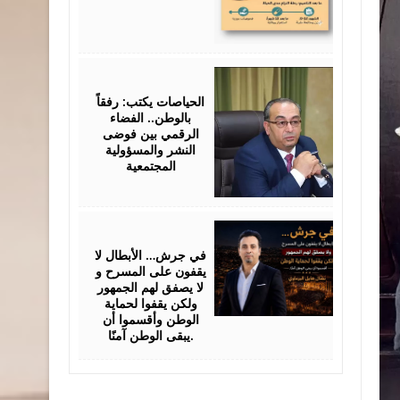
July
25,
2026
الحياصات يكتب: رفقاً
بالوطن.. الفضاء
الرقمي بين فوضى
النشر والمسؤولية
المجتمعية
July
24,
2026
في جرش… الأبطال لا
يقفون على المسرح و
لا يصفق لهم الجمهور
ولكن يقفوا لحماية
الوطن وأقسموا أن
يبقى الوطن آمنًا.