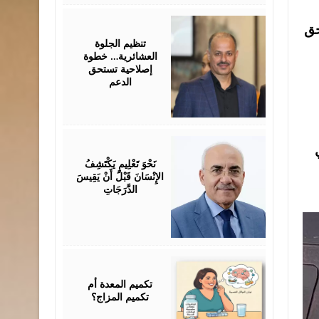
July
حق
25,
2026
تنظيم الجلوة
العشائرية… خطوة
إصلاحية تستحق
الدعم
July
25,
2026
نَحْوَ تَعْلِيمٍ يَكْتَشِفُ
الإِنْسَانَ قَبْلَ أَنْ يَقِيسَ
الدَّرَجَاتِ
July
25,
2026
تكميم المعدة أم
تكميم المزاج؟