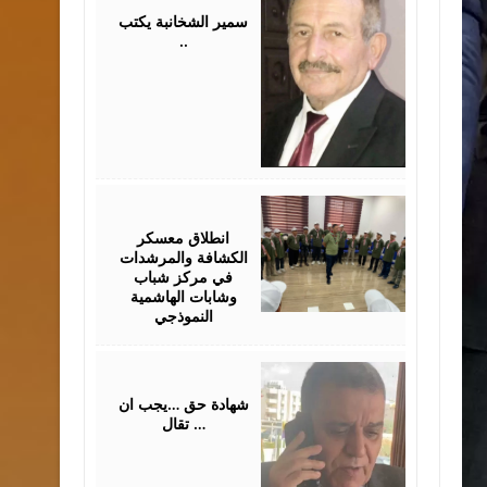
2026
سمير الشخانبة يكتب
..
August
01,
2026
انطلاق معسكر
الكشافة والمرشدات
في مركز شباب
وشابات الهاشمية
النموذجي
July
31,
2026
شهادة حق …يجب ان
تقال …