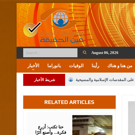
August 06, 2026
من هنا و هناك
رأينا
الوفيات
بانوراما
الأخبار
ة على المقدسات الإسلامية والمسيحية
شريط الأخبار
 مشروع تعديل قانون الملكية العقارية
RELATED ARTICLES
لنواب على شراكة فاعلة مع الإعلام
لملك يلتقي مجموعة من رفاق السلاح
August
05,
2026
فريحات.. مبارك وبكم تزهو المناصب
حنا تكتب: أزرع
فكرة… وأصنع أثرًا