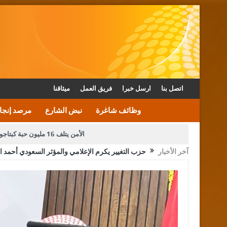
اتصل بنا
ارسل خبرا
فريق العمل
ميثاقنا
وظائف شاغرة
نبض الشارع
مرصد إنجا
الأمن يتلف 16 مليون حبة كبتاجون و1480 كغم مواد مخدرة
آخر الأخبار
حزب التغيير يكرم الإعلامي والمؤثر السعودي أحمد 
دعوة المكلفين بخدمة العلم (الدفعة الثالثة) إلى مراجعة م
القاضي محمود أحمد فريحات.. مبا