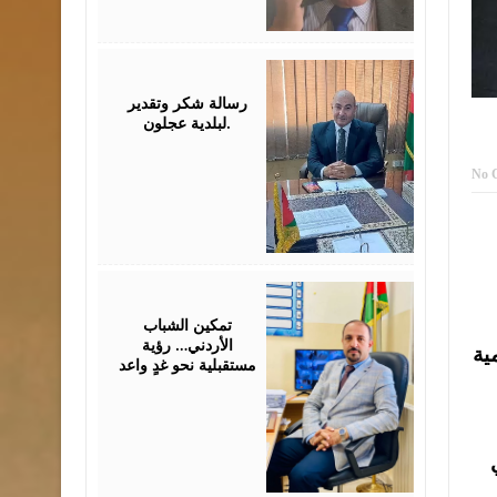
July
26,
2026
رسالة شكر وتقدير
لبلدية عجلون.
No 
July
26,
2026
تمكين الشباب
الأردني… رؤية
ية
مستقبلية نحو غدٍ واعد