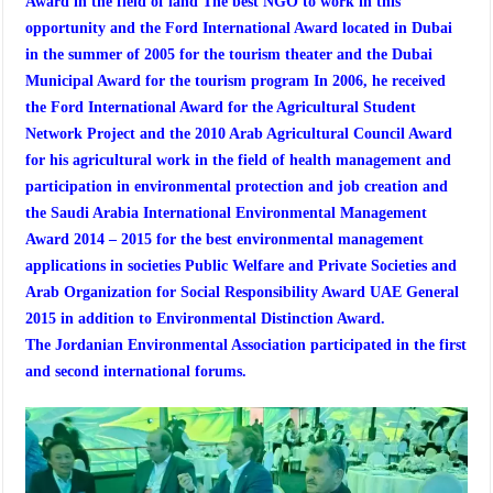
Award in the field of land The best NGO to work in this
opportunity and the Ford International Award located in Dubai
in the summer of 2005 for the tourism theater and the Dubai
Municipal Award for the tourism program In 2006, he received
the Ford International Award for the Agricultural Student
Network Project and the 2010 Arab Agricultural Council Award
for his agricultural work in the field of health management and
participation in environmental protection and job creation and
the Saudi Arabia International Environmental Management
Award 2014 – 2015 for the best environmental management
applications in societies Public Welfare and Private Societies and
Arab Organization for Social Responsibility Award UAE General
2015 in addition to Environmental Distinction Award.
The Jordanian Environmental Association participated in the first
and second international forums.