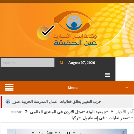
August 07, 2026
Menu
حزب التغيير يطلق فعاليات اعمال المدرسة الحزبية..صور
HOME
“جمعية البيئة “تمثل الاردن في المنتدى العالمي
آخر الأخبار
الجيش يفتح باب التجنيد لحملة البكالوريوس في الحقوق والقانون
“صفر نفايات ” في إسطنبول “تركيا “
بيان اجتماع عمّان:دعم الوصاية الهاشمية التاريخية على المقدسات