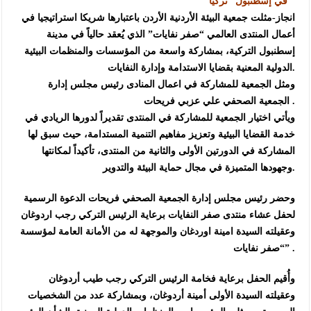
في إسطنبول “تركيا “
انجاز-مثلت جمعية البيئة الأردنية الأردن باعتبارها شريكا استراتيجيا في
أعمال المنتدى العالمي “صفر نفايات” الذي يُعقد حالياً في مدينة
إسطنبول التركية، بمشاركة واسعة من المؤسسات والمنظمات البيئية
الدولية المعنية بقضايا الاستدامة وإدارة النفايات.
ومثل الجمعية للمشاركة في اعمال المنادى رئيس مجلس إدارة
الجمعية الصحفي علي عزبي فريحات .
ويأتي اختيار الجمعية للمشاركة في المنتدى تقديراً لدورها الريادي في
خدمة القضايا البيئية وتعزيز مفاهيم التنمية المستدامة، حيث سبق لها
المشاركة في الدورتين الأولى والثانية من المنتدى، تأكيداً لمكانتها
وجهودها المتميزة في مجال حماية البيئة والتدوير.
وحضر رئيس مجلس إدارة الجمعية الصحفي فريحات الدعوة الرسمية
لحفل عشاء منتدى صفر النفايات برعاية الرئيس التركي رجب اردوغان
وعقيلته السيدة امينة اوردغان والموجهة له من الأمانة العامة لمؤسسة
“صفر نفايات” .
وأُقيم الحفل برعاية فخامة الرئيس التركي رجب طيب أردوغان
وعقيلته السيدة الأولى أمينة أردوغان، وبمشاركة عدد من الشخصيات