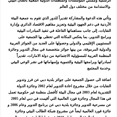
الرسمية وممثلي المؤسسات والمنظمات الدولية المعنية بالشأن البيئي
والاستدامة من مختلف دول العالم.
وتأتي هذه الدعوة والمشاركة تقديراً للدور الذي تقوم به جمعية البيئة
الأردنية في دعم الجهود البيئية وتعزيز مفاهيم الاقتصاد الدائري وإدارة
النفايات، إلى جانب مساهماتها الفاعلة في تنفيذ المبادرات البيئية
وبرامج التدوير، بما يعكس المكانة التي تحظى بها الجمعية على
المستويين الإقليمي والدولي وحصولها على العديد من الجوائز العربية
والدولية المرموقة، من بينها جوائز متخصصة في مجال التدوير وجائزة
المنظمة العربية للمسؤولية الاجتماعية من دولة الامارات، تقديراً
لمبادراتها وبرامجها البيئية والتنموية وإسهاماتها في نشر الوعي البيئي
وخدمة المجتمع.
اضافة الى حصول الجمعية على جوائز بلدية دبي عن فرز وتدوير
النفايات من خلال مشروع اعادة التدوير لعام 2002 وجائزة الدولة
التقديرية لعام 2003 في مجال البيئة كأفضل منظمة غير حكومية تعمل
في هذا المجال وجائزة فورد العالمية التي أقيمت في دبي لعام 2005
عن مسرحية التدوير وجائزة بلدية دبي عن برنامج التدوير وعام 2006 و
جائزة فورد العالمية ايضاً عن مشروع شبكة الطالب البيئي وجائزة