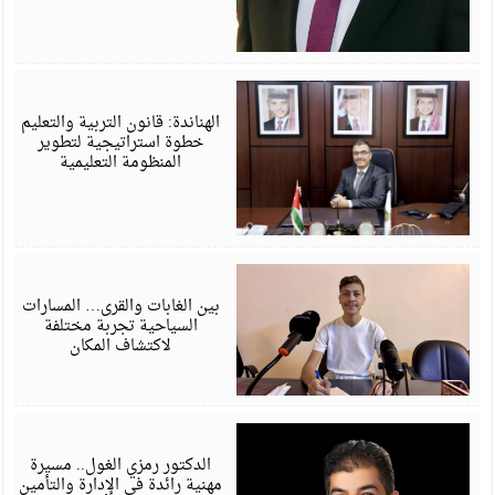
م
6
الهناندة: قانون التربية والتعليم
خطوة استراتيجية لتطوير
المنظومة التعليمية
م
6
بين الغابات والقرى… المسارات
السياحية تجربة مختلفة
لاكتشاف المكان
م
6
الدكتور رمزي الغول.. مسيرة
مهنية رائدة في الإدارة والتأمين