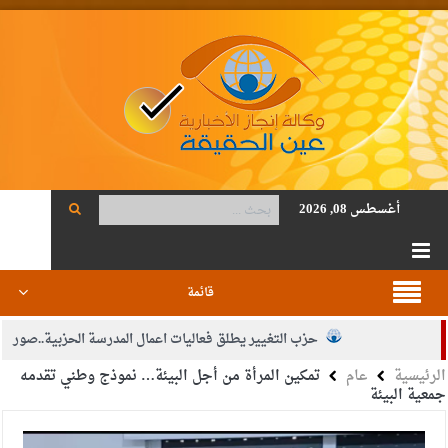
أغسطس 08, 2026
قائمة
حزب التغيير يطلق فعاليات اعمال المدرسة الحزبية..صور
الرئيسية
عام
تمكين المرأة من أجل البيئة… نموذج وطني تقدمه
الجيش يفتح باب التجنيد لحملة البكالوريوس في الحقوق والقانون
جمعية البيئة
بيان اجتماع عمّان:دعم الوصاية الهاشمية التاريخية على المقدسات