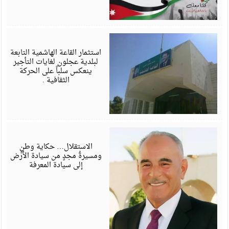
ي
6
استثمار القاعة الهاشمية التابعة
لبلدية عجلون لغايات التأجير
ينعكس سلباً على الحركة
الثقافية .
م
6
الاستقلال… حكاية وطنٍ
ومسيرةُ مجدٍ من سيادة الأرض
إلى سيادة المعرفة