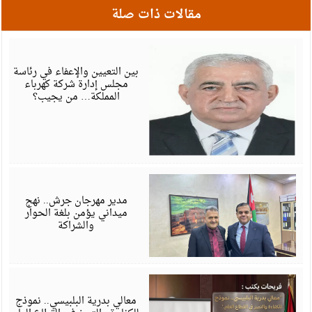
مقالات ذات صلة
ي
6
بين التعيين والإعفاء في رئاسة
مجلس إدارة شركة كهرباء
المملكة… من يجيب؟
ي
6
مدير مهرجان جرش.. نهج
ميداني يؤمن بلغة الحوار
والشراكة
ي
6
معالي بدرية البلبيسي.. نموذج