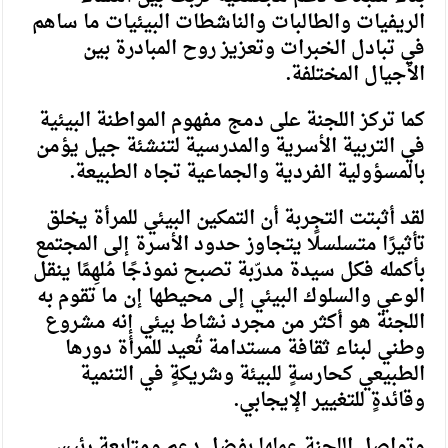
الريفيات والطالبات والناشطات البيئيات ما ساهم
في تبادل الخبرات وتعزيز روح المبادرة بين
الأجيال المختلفة.
كما تركز اللجنة على دمج مفهوم المواطنة البيئية
في التربية الأسرية والمدرسية لتنشئة جيل يؤمن
بالمسؤولية الفردية والجماعية تجاه الطبيعة.
لقد أثبتت التجربة أن التمكين البيئي للمرأة يخلق
تأثيرًا متسلسلًا يتجاوز حدود الأسرة إلى المجتمع
بأكمله فكل سيدة مدرّبة تصبح نموذجًا مُلهِمًا ينقل
الوعي والسلوك البيئي إلى محيطها إن ما تقوم به
اللجنة هو أكثر من مجرد نشاط بيئي إنه مشروع
وطني لبناء ثقافة مستدامة تُعيد للمرأة دورها
الطبيعي كحارسةٍ للبيئة وشريكةٍ في التنمية
وقائدةٍ للتغيير الإيجابي.
وتواصل اللجنة عملها بفضل دعم ومتابعة رئيس