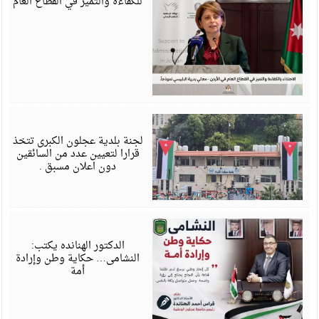
للكفاءة والتميز في القطاع العام
ي
6
لجنة بلدية عجلون الكبرى تتخذ
قرارا لتعيين عدد من السائقين
دون اعلان مسبق .
ي
6
الدكتور الهنانده يكتب:
النشامى… حكاية وطن وإرادة
أمة