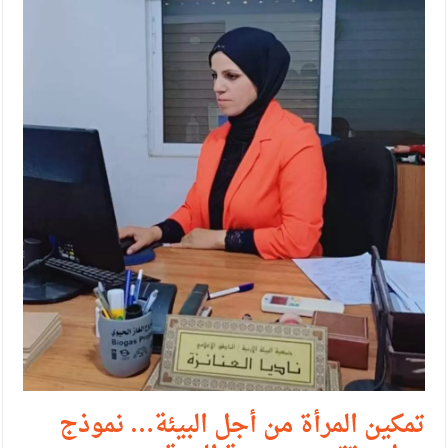
الإسلامية والمسيحية
الأمن يتلف 16 مليون حبة كبتاجون و1480 كغم مواد مخدرة
النواب يقر مشروع تعديل قانون الملكية العقارية
القاضي يلتقي رؤساء تحرير الصحف اليومية ويؤكد حرص مجلس
النواب على شراكة فاعلة مع الإعلام
دعوة المكلفين بخدمة العلم (الدفعة الثالثة) إلى مراجعة منصة خدمة
العلم
الملك يلتقي مجموعة من رفاق السلاح
الملك يتلقى اتصالا هاتفيا من العاهل البحريني
القاضي محمود أحمد فريحات.. مبارك ومزيدا من التوفيق
تمكين المرأة من أجل البيئة… نموذج