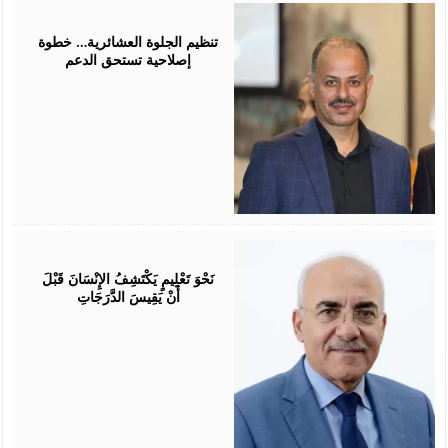
July
25,
2026
تنظيم الجلوة العشائرية… خطوة
إصلاحية تستحق الدعم
July
25,
2026
نَحْوَ تَعْلِيمٍ يَكْتَشِفُ الإِنْسَانَ قَبْلَ
أَنْ يَقِيسَ الدَّرَجَاتِ