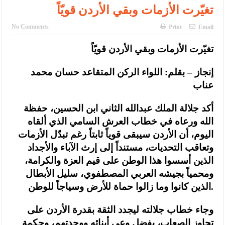
تغيّرت الأزمات وبقي الأردن قويّاً
No Comments
Print
Email
تغيّرت الأزمات وبقي الأردن قويّاً
إنجاز – بقلم: اللواء الركن المتقاعد حسان محمد
عناب
أكد جلالة الملك عبدالله الثاني ابن الحسين، حفظة
الله ورعاه في خطاب العرش السامي الذي ألقاه
اليوم، أن الأردن سيبقى قوياً ثابتاً رغم تبدّل الأزمات
وتعاقب التحديات، مستنداً إلى إرث الآباء والأجداد
الذين أسسوا هذا الوطن على قيم العزة والكرامة،
ومحمياً بجيشه العربي المصطفوي، سليل الأبطال
الذين كانوا وما زالوا حماة للأرض وسياجاً للوطن.
وجاء خطاب جلالته ليجدد الثقة بقدرة الأردن على
تجاوز الصعاب، بفضل وعي أبنائه ووحدتهم، وحكمة