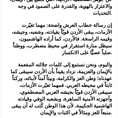
والاعتزاز بالهوية، والقدرة على الصمود في وجه
التحديات.
إن رسالة خطاب العرش واضحة: مهما تغيّرت
الأزمات، يبقى الأردن قويّاً بقيادته، وشعبه، وجيشه،
وقيمه الراسخة. فالأردن، كما أراده الهاشميون،
سيظل منارة استقرار في محيط مضطرب، ووطناً
صلباً عصيًّا على الانكسار.
واليوم، ونحن نستمع إلى كلمات جلالته المفعمة
بالإيمان والعزيمة، نزداد يقيناً بأن الأردن سيبقى كما
عهدناه؛ وطن العز والكرامة، وبيتاً آمناً لأبنائه، وركناً
ثابتاً في محيطه العربي. فمهما تغيّرت الأزمات،
سيبقى الأردن قويّاً بجيشه العربي المصطفوي،
وأجهزته الأمنية الساهرة، وبشعبه الوفي وقيادته
الهاشمية الحكيمة، لأن هذا الوطن كُتب له أن يبقى
منبعاً للعز ومثالاً في الثبات والإيمان.