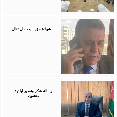
July
31,
2026
شهادة حق …يجب ان تقال …
July
26,
2026
رسالة شكر وتقدير لبلدية
عجلون.