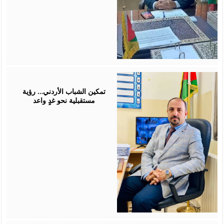
July
26,
2026
تمكين الشباب الأردني… رؤية
مستقبلية نحو غدٍ واعد