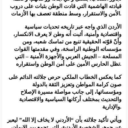
قيادته الهاشمية التي قادت الوطن بثبات على دروب
الأمن والاستقرار، وسط منطقة تعصف بها الأزمات.
الأردن الذي واجه عبر تاريخه تحديات سياسية
واقتصادية وأمنية، أثبت أنه وطن لا يعرف الانكسار،
وأنّ قوّته الحقيقية تنبع من تماسك شعبه، ومن
مؤسساته الوطنية الراسخة، وفي مقدمتها القوات
المسلحة – الجيش العربي والأجهزة الأمنية – التي
تظل الحارس الأمين على أمن الوطن واستقراره.
كما يعكس الخطاب الملكي حرص جلالته الدائم على
صون كرامة المواطن وتعزيز الثقة بالدولة
ومؤسساتها، إلى جانب مواصلة مسيرة الإصلاح
والتحديث بمختلف أركانها السياسية والاقتصادية
والإدارية.
ويأتي تأكيد جلالته بأن “الأردني لا يخاف إلا الله” ليعبر
عن جوهر الشخصية الأردنية، التي تجمع بين الإيمان،