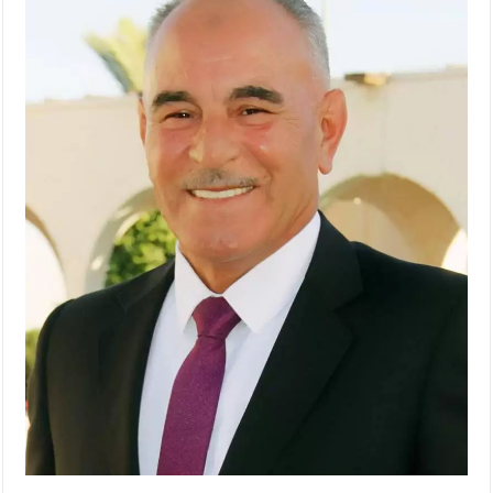
الأمن يتلف 16 مليون حبة كبتاجون و1480 كغم مواد مخدرة
النواب يقر مشروع تعديل قانون الملكية العقارية
القاضي يلتقي رؤساء تحرير الصحف اليومية ويؤكد حرص مجلس النواب
على شراكة فاعلة مع الإعلام
دعوة المكلفين بخدمة العلم (الدفعة الثالثة) إلى مراجعة منصة خدمة
العلم
الملك يلتقي مجموعة من رفاق السلاح
الملك يتلقى اتصالا هاتفيا من العاهل البحريني
القاضي محمود أحمد فريحات.. مبارك ومزيدا من التوفيق
عارف بيك فريحات.. مبارك وبكم تزهو المناصب